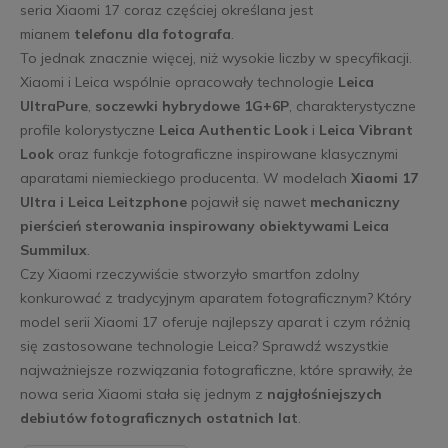
seria Xiaomi 17 coraz częściej określana jest
mianem
telefonu dla fotografa
.
To jednak znacznie więcej, niż wysokie liczby w specyfikacji.
Xiaomi i Leica wspólnie opracowały technologie
Leica
UltraPure
,
soczewki hybrydowe 1G+6P
, charakterystyczne
profile kolorystyczne
Leica Authentic Look
i
Leica Vibrant
Look
oraz funkcje fotograficzne inspirowane klasycznymi
aparatami niemieckiego producenta. W modelach
Xiaomi 17
Ultra i Leica Leitzphone
pojawił się nawet
mechaniczny
pierścień sterowania inspirowany obiektywami Leica
Summilux
.
Czy Xiaomi rzeczywiście stworzyło smartfon zdolny
konkurować z tradycyjnym aparatem fotograficznym? Który
model serii Xiaomi 17 oferuje najlepszy aparat i czym różnią
się zastosowane technologie Leica? Sprawdź wszystkie
najważniejsze rozwiązania fotograficzne, które sprawiły, że
nowa seria Xiaomi stała się jednym z
najgłośniejszych
debiutów fotograficznych ostatnich lat
.