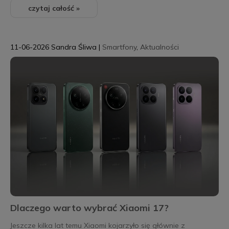
czytaj całość »
11-06-2026
Sandra Śliwa
|
Smartfony
,
Aktualności
Dlaczego warto wybrać Xiaomi 17?
Jeszcze kilka lat temu Xiaomi kojarzyło się głównie z