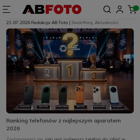
21-07-2026
Redakcja AB Foto
|
Smartfony
,
Aktualności
Ranking telefonów z najlepszym aparatem
2026
Zastanawiasz się,
jaki jest najlepszy telefon do zdjęć w