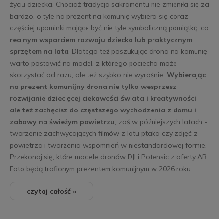
życiu dziecka. Chociaż tradycja sakramentu nie zmieniła się za
bardzo, o tyle na prezent na komunię wybiera się coraz
częściej upominki mające być nie tyle symboliczną pamiątką, co
realnym wsparciem rozwoju dziecka lub praktycznym
sprzętem na lata
. Dlatego też poszukując drona na komunię
warto postawić na model, z którego pociecha może
skorzystać od razu, ale też szybko nie wyrośnie.
Wybierając
na prezent komunijny drona nie tylko wesprzesz
rozwijanie dziecięcej ciekawości świata i kreatywności,
ale też zachęcisz do częstszego wychodzenia z domu i
zabawy na świeżym powietrzu
, zaś w późniejszych latach -
tworzenie zachwycających filmów z lotu ptaka czy zdjęć z
powietrza i tworzenia wspomnień w niestandardowej formie.
Przekonaj się, które modele dronów DJI i Potensic z oferty AB
Foto będą trafionym prezentem komunijnym w 2026 roku.
czytaj całość »