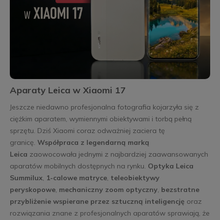
Aparaty Leica w Xiaomi 17
Jeszcze niedawno profesjonalna fotografia kojarzyła się z
ciężkim aparatem, wymiennymi obiektywami i torbą pełną
sprzętu. Dziś Xiaomi coraz odważniej zaciera tę
granicę.
Współpraca z legendarną marką
Leica
zaowocowała jednymi z najbardziej zaawansowanych
aparatów mobilnych dostępnych na rynku.
Optyka Leica
Summilux
,
1-calowe matryce
,
teleobiektywy
peryskopowe
,
mechaniczny zoom optyczny
,
bezstratne
przybliżenie wspierane przez sztuczną inteligencję
oraz
rozwiązania znane z profesjonalnych aparatów sprawiają, że