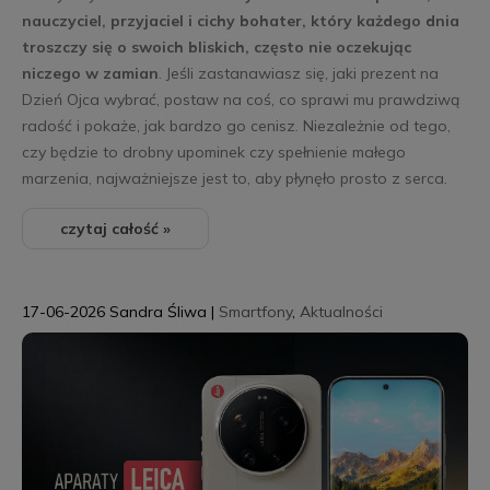
nauczyciel, przyjaciel i cichy bohater, który każdego dnia
troszczy się o swoich bliskich, często nie oczekując
niczego w zamian
. Jeśli zastanawiasz się, jaki prezent na
Dzień Ojca wybrać, postaw na coś, co sprawi mu prawdziwą
radość i pokaże, jak bardzo go cenisz. Niezależnie od tego,
czy będzie to drobny upominek czy spełnienie małego
marzenia, najważniejsze jest to, aby płynęło prosto z serca.
czytaj całość »
17-06-2026
Sandra Śliwa
|
Smartfony
,
Aktualności