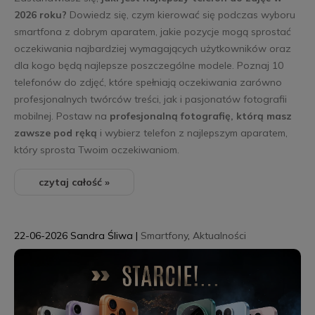
2026 roku?
Dowiedz się, czym kierować się podczas wyboru
smartfona z dobrym aparatem, jakie pozycje mogą sprostać
oczekiwania najbardziej wymagających użytkowników oraz
dla kogo będą najlepsze poszczególne modele. Poznaj 10
telefonów do zdjęć, które spełniają oczekiwania zarówno
profesjonalnych twórców treści, jak i pasjonatów fotografii
mobilnej. Postaw na
profesjonalną fotografię, którą masz
zawsze pod ręką
i wybierz telefon z najlepszym aparatem,
który sprosta Twoim oczekiwaniom.
czytaj całość »
22-06-2026
Sandra Śliwa
|
Smartfony
,
Aktualności