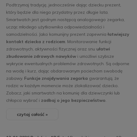
Podtrzymaj tradycję, jednocześnie dając dziecku prezent,
który będzie dla niego przydatny przez długie lata.
Smartwatch jest godnym następcą analogowego zegarka,
ucząc młodego użytkownika odpowiedzialności i
samodzielności. Jako komunijny prezent zapewnia
łatwiejszy
kontakt dziecka z rodzicem
. Monitorowanie funkcji
zdrowotnych, aktywności fizycznej oraz snu
ułatwi
zbudowanie zdrowych nawyków
i umożliwi szybsze
wykrycie ewentualnych problemów zdrowotnych. Są odporne
na wodę i kurz, dając obdarowanym pociechom swobodę
zabawy.
Funkcje znajdywania zegarka
gwarantują, że
rodzic w każdym momencie może zlokalizować dziecko.
Zobacz, jaki smartwatch na komunię dla dziewczynki lub
chłopca wybrać i
zadbaj o jego
bezpieczeństwo
.
czytaj całość »