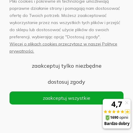
Pliki cookies i pokrewne im technologie umożliwiają
poprawne działanie strony i pomagają nam dostosować
ofertę do Twoich potrzeb. Możesz zaakceptować
wykorzystanie przez nas wszystkich tych plików i przejść
do sklepu lub dostosować użycie plików do swoich
preferencji, wybierając opcję "Dostosuj zgody".
Więcej o plikach cookies przeczytasz w naszej Polityce
prywatności.
zaakceptuj tylko niezbędne
dostosuj zgody
Samsung Galaxy S26 vs Samsung Galaxy S25
- Porównanie modeli
zaakceptuj wszystkie
Porównanie Samsung Galaxy S26 vs Samsung Galaxy S25 -
sprawdź, co zmieniło się wraz z premierą nowej serii
telefonów południowokoreańskiego producenta. Seria Galaxy
S26 zyskała miano
pierwszego telefonu z agentem AI