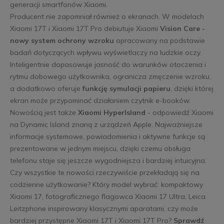
generacji smartfonów Xiaomi.
Producent nie zapomniał również o ekranach. W modelach
Xiaomi 17T i Xiaomi 17T Pro debiutuje Xiaomi
Vision Care -
nowy system ochrony wzroku
opracowany na podstawie
badań dotyczących wpływu wyświetlaczy na ludzkie oczy.
Inteligentnie dopasowuje jasność do warunków otoczenia i
rytmu dobowego użytkownika, ogranicza zmęczenie wzroku,
a dodatkowo oferuje
funkcję symulacji papieru
, dzięki której
ekran może przypominać działaniem czytnik e-booków.
Nowością jest także
Xiaomi HyperIsland
- odpowiedź Xiaomi
na Dynamic Island znaną z urządzeń Apple. Najważniejsze
informacje systemowe, powiadomienia i aktywne funkcje są
prezentowane w jednym miejscu, dzięki czemu obsługa
telefonu staje się jeszcze wygodniejsza i bardziej intuicyjna.
Czy wszystkie te nowości rzeczywiście przekładają się na
codzienne użytkowanie? Który model wybrać: kompaktowy
Xiaomi 17, fotograficznego flagowca Xiaomi 17 Ultra, Leica
Leitzphone inspirowany klasycznymi aparatami, czy może
bardziej przystępne Xiaomi 17T i Xiaomi 17T Pro?
Sprawdź