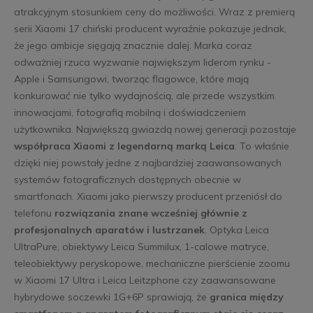
atrakcyjnym stosunkiem ceny do możliwości. Wraz z premierą
serii Xiaomi 17 chiński producent wyraźnie pokazuje jednak,
że jego ambicje sięgają znacznie dalej. Marka coraz
odważniej rzuca wyzwanie największym liderom rynku -
Apple i Samsungowi, tworząc flagowce, które mają
konkurować nie tylko wydajnością, ale przede wszystkim
innowacjami, fotografią mobilną i doświadczeniem
użytkownika. Największą gwiazdą nowej generacji pozostaje
współpraca Xiaomi z legendarną marką Leica
. To właśnie
dzięki niej powstały jedne z najbardziej zaawansowanych
systemów fotograficznych dostępnych obecnie w
smartfonach. Xiaomi jako pierwszy producent przeniósł do
telefonu
rozwiązania znane wcześniej głównie z
profesjonalnych aparatów i lustrzanek
. Optyka Leica
UltraPure, obiektywy Leica Summilux, 1-calowe matryce,
teleobiektywy peryskopowe, mechaniczne pierścienie zoomu
w Xiaomi 17 Ultra i Leica Leitzphone czy zaawansowane
hybrydowe soczewki 1G+6P sprawiają, że
granica między