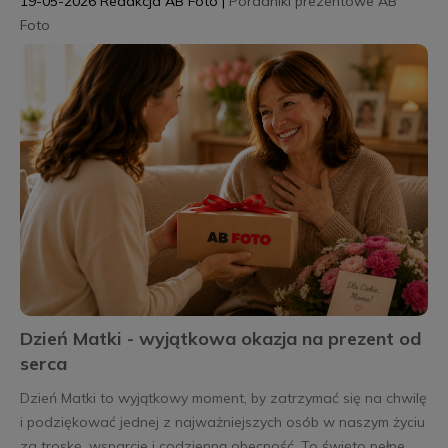
19-05-2026
Redakcja AB Foto
|
Poradniki prezentowe AB
Foto
Dzień Matki - wyjątkowa okazja na prezent od
serca
Dzień Matki to wyjątkowy moment, by zatrzymać się na chwilę
i podziękować jednej z najważniejszych osób w naszym życiu
za troskę, wsparcie i codzienną obecność. To święto pełne