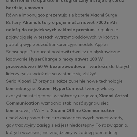
smartfonem a aparatem fotograficznym staje się coraz
bardziej umowna
.
Równie imponująco prezentują się baterie Xiaomi Surge
Battery.
Akumulatory o pojemności nawet 7000 mAh
należą do największych w klasie premium
i regularnie
pojawiają się w testach wytrzymałościowych, w których
potrafią wyprzedzać konkurencyjne modele Apple i
Samsunga. Producent postawił również na błyskawiczne
ładowanie
HyperCharge o mocy nawet 100 W
przewodowo i 50 W bezprzewodowo
- wartości, do których
liderzy rynku wciąż nie są w stanie się zbliżyć.
Seria Xiaomi 17 przynosi także zupełnie nowe technologie
komunikacyjne.
Xiaomi HyperConnect
tworzy własny
ekosystem inteligentnej współpracy urządzeń,
Xiaomi Astral
Communication
wzmacnia stabilność sygnału sieci
komórkowej i Wi-Fi, a
Xiaomi Offline Communication
umożliwia prowadzenie rozmów głosowych nawet wtedy,
gdy tradycyjny zasięg sieci jest niedostępny. To rozwiązania,
których wcześniej nie znajdziemy w żadnej poprzedniej