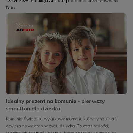
13-04-2026
Redakcja AB Foto
|
Poradniki prezentowe AB
Foto
Idealny prezent na komunię - pierwszy
smartfon dla dziecka
Komunia Święta to wyjątkowy moment, który symbolicznie
otwiera nowy etap w życiu dziecka. To czas radości,
rodzinnych spotkań i gestów, które zostają w pamięci na