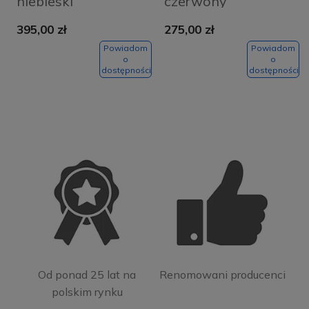
niebieski
czerwony
395,00 zł
275,00 zł
Powiadom
Powiadom
o
o
dostępności
dostępności
Od ponad 25 lat na
Renomowani producenci
polskim rynku