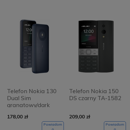
Telefon Nokia 130
Telefon Nokia 150
Dual Sim
DS czarny TA-1582
granatowy/dark
blue TA-1576
178,00 zł
209,00 zł
Powiadom
Powiadom
o
o