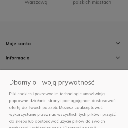
Warszawą
polskich miastach
Moje konto
Informacje
Płatności i dostawa
Dbamy o Twoją prywatność
AB Foto
Pliki cookies i pokrewne im technologie umożliwiają
poprawne działanie strony i pomagają nam dostosować
ofertę do Twoich potrzeb. Możesz zaakceptować
wykorzystanie przez nas wszystkich tych plików i przejść
sklep@abfoto.pl
do sklepu lub dostosować użycie plików do swoich