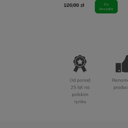
126,00 zł
Do
169,00 zł
koszyka
Od ponad
Renom
25 lat na
produc
polskim
rynku