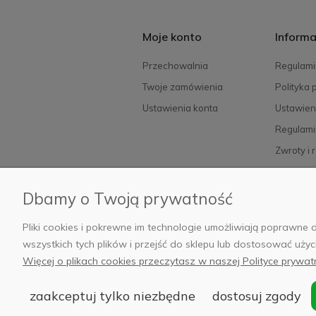
Moje konto
Informa
Przechowalnia
Regulami
Twoje zamówienia
Polityka 
Ustawienia konta
Ustawien
Regulami
Zwroty i 
FAQ
Dbamy o Twoją prywatność
Pliki cookies i pokrewne im technologie umożliwiają poprawn
© 2
wszystkich tych plików i przejść do sklepu lub dostosować użyc
Siedziba:
Więcej o plikach cookies przeczytasz w naszej Polityce prywat
zaakceptuj tylko niezbędne
dostosuj zgody