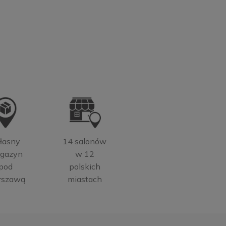
6,00 zł
Do
9,00 zł
koszyka
łasny
14 salonów
gazyn
w 12
pod
polskich
rszawą
miastach