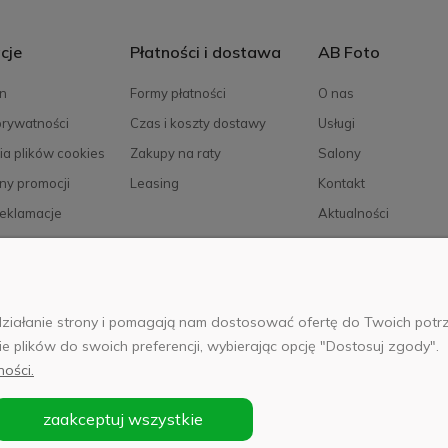
cje
Płatności i dostawa
AB Foto
n
Formy płatności
O nas
prywatności
Czas i koszty dostawy
Usługi
ia plików cookies
Zakupy na raty
Salony
ny promocji
Leasing
Kontakt
reklamacje
Aktualności
Kariera
e działanie strony i pomagają nam dostosować ofertę do Twoich po
025 Wszelkie prawa zastrzeżone. Serwis własnością:
AB FOTO Sp. z 
ie plików do swoich preferencji, wybierając opcję "Dostosuj zgody".
 02-486 WARSZAWA, Al. Jerozolimskie 176, NIP 1132646403 KRS nr 
ności.
zaakceptuj wszystkie