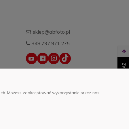
sklep@abfoto.pl
+48 797 971 275
WEŹ LEASING TERAZ
trzeb. Możesz zaakceptować wykorzystanie przez nas
o.o.
0000271999
.