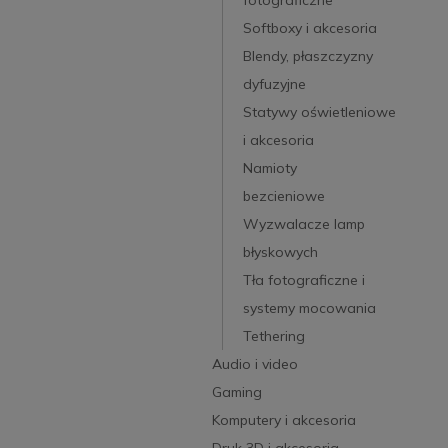
Softboxy i akcesoria
Blendy, płaszczyzny
dyfuzyjne
Statywy oświetleniowe
i akcesoria
Namioty
bezcieniowe
Wyzwalacze lamp
błyskowych
Tła fotograficzne i
systemy mocowania
Tethering
Audio i video
Gaming
Komputery i akcesoria
Druk 3D i akcesoria