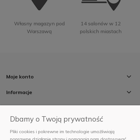
Własny magazyn pod
14 salonów w 12
Warszawą
polskich miastach
Moje konto
Informacje
Płatności i dostawa
Dbamy o Twoją prywatność
AB Foto
Pliki cookies i pokrewne im technologie umożliwiają
poprawne działanie strony i pomagają nam dostosować