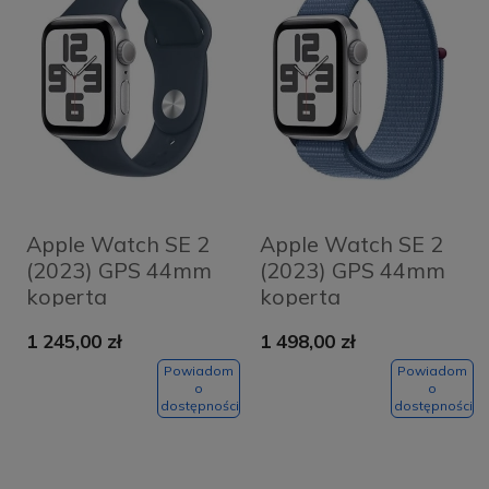
Apple Watch SE 2
Apple Watch SE 2
(2023) GPS 44mm
(2023) GPS 44mm
koperta
koperta
aluminiowa Silver +
aluminiowa Silver +
1 245,00 zł
1 498,00 zł
pasek Storm Blue
pasek Winter Blue
Sport Band S/M
Sport Loop
Powiadom
Powiadom
o
o
dostępności
dostępności