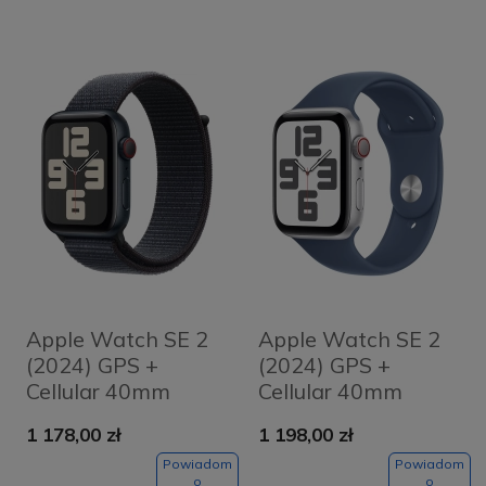
Apple Watch SE 2
Apple Watch SE 2
(2024) GPS +
(2024) GPS +
Cellular 40mm
Cellular 40mm
koperta
koperta
1 178,00 zł
1 198,00 zł
aluminiowa
aluminiowa Silver +
Midnight + pasek
pasek Denim Sport
Powiadom
Powiadom
o
o