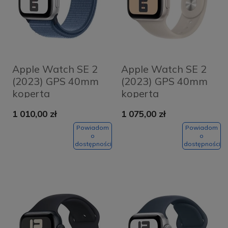
Apple Watch SE 2
Apple Watch SE 2
(2023) GPS 40mm
(2023) GPS 40mm
koperta
koperta
aluminiowa Silver +
aluminiowa
1 010,00 zł
1 075,00 zł
pasek Winter Blue
Starlight + pasek
Sport Loop
Starlight Sport
Powiadom
Powiadom
o
o
Band M/L
dostępności
dostępności