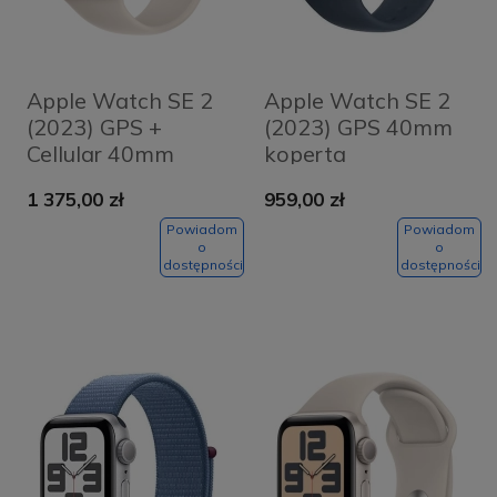
Apple Watch SE 2
Apple Watch SE 2
(2023) GPS +
(2023) GPS 40mm
Cellular 40mm
koperta
koperta
aluminiowa Silver +
1 375,00 zł
959,00 zł
aluminiowa
pasek Storm Blue
Starlight + pasek
Sport Band S/M
Powiadom
Powiadom
o
o
Starlight Sport
dostępności
dostępności
Band S/M