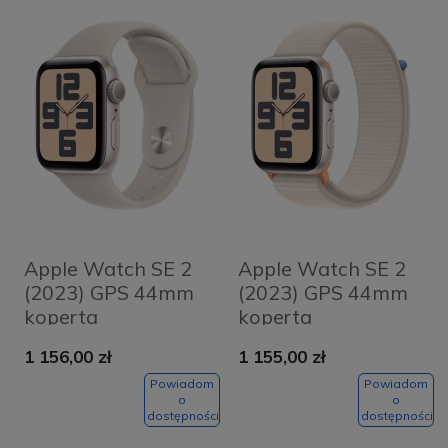
Apple Watch SE 2
Apple Watch SE 2
(2023) GPS 44mm
(2023) GPS 44mm
koperta
koperta
aluminiowa
aluminiowa
1 156,00 zł
1 155,00 zł
Starlight + pasek
Starlight + pasek
Sport Band
Sport Loop
Powiadom
Powiadom
o
o
Starlight S/M
dostępności
dostępności