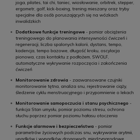
joga, pilates, tai chi, taniec, wiosłowanie, orbitrek, stepper,
ergometr, golf, kick-boxing, trening mieszany oraz tryby
specjalne dla osób poruszających się na wózkach
inwalidzkich
Dodatkowe funkcje treningowe
- pomiar obciążenia
treningowego do planowania intensywności ćwiczeń i
regeneracji, liczba spalonych kalorii, dystans, tempo,
kadencja, tempo bazowe, długość kroku, oscylacja
pionowa, czas kontaktu z podłożem, SWOLF,
automatyczne wykrywanie rozpoczęcia i zakończenia
ćwiczeń
Monitorowanie zdrowia
- zaawansowane czujniki
monitorowanie tętna, analiza snu, rejestrowanie ciąży,
śledzenie cyklu menstruacyjnego i przypomnienie o lekach
Monitorowanie samopoczucia i stanu psychicznego
-
funkcja Stan umysłu, pomiar poziomu stresu, ochrona
słuchu poprzez pomiar poziomu hałasu otoczenia
Funkcje alarmowe i bezpieczeństwa
- pomiar
parametrów życiowych podczas snu, wykrywanie arytmii,
upadków i wypadków drogowych, międzynarodowe