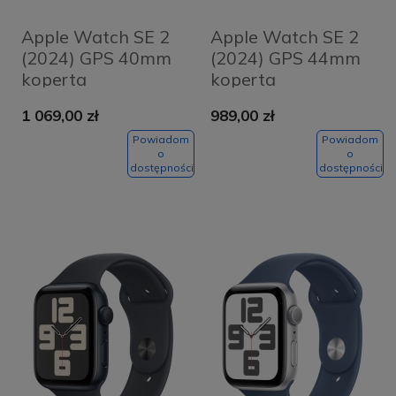
Apple Watch SE 2
Apple Watch SE 2
(2024) GPS 40mm
(2024) GPS 44mm
koperta
koperta
aluminiowa
aluminiowa
1 069,00 zł
989,00 zł
Starlight + pasek
Midnight + pasek
Starlight Sport
Midnight Sport
Powiadom
Powiadom
o
o
Band S/M
Band M/L
dostępności
dostępności