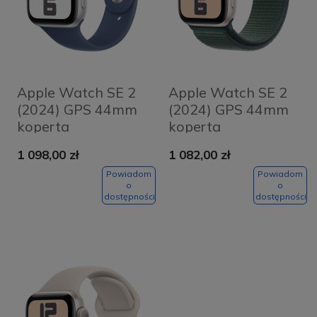
Apple Watch SE 2
Apple Watch SE 2
(2024) GPS 44mm
(2024) GPS 44mm
koperta
koperta
aluminiowa Silver +
aluminiowa
1 098,00 zł
1 082,00 zł
pasek Denim Sport
Starlight + pasek
Band S/M
Sport Loop
Powiadom
Powiadom
o
o
dostępności
dostępności