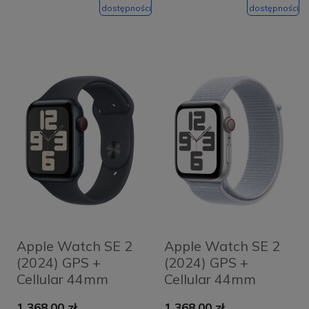
Midnight Sport
Band M/L
dostępności
dostępności
Loop
Apple Watch SE 2
Apple Watch SE 2
(2024) GPS +
(2024) GPS +
Cellular 44mm
Cellular 44mm
koperta
koperta
1 368,00 zł
1 368,00 zł