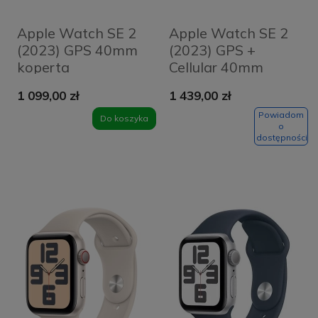
Apple Watch SE 2
Apple Watch SE 2
(2023) GPS 40mm
(2023) GPS +
koperta
Cellular 40mm
aluminiowa Silver +
koperta
1 099,00 zł
1 439,00 zł
pasek Storm Blue
aluminiowa
Sport Band M/L
Starlight + pasek
Powiadom
Do koszyka
o
Starlight Sport
dostępności
Band M/L