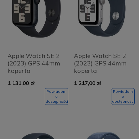
Apple Watch SE 2
Apple Watch SE 2
(2023) GPS 44mm
(2023) GPS 44mm
koperta
koperta
aluminiowa
aluminiowa Silver +
1 131,00 zł
1 217,00 zł
Midnight + pasek
pasek Storm Blue
Midnight Sport
Sport Band M/L
Powiadom
Powiadom
o
o
Band M/L
dostępności
dostępności