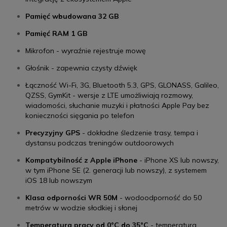
Pamięć wbudowana 32 GB
Pamięć RAM 1 GB
Mikrofon - wyraźnie rejestruje mowę
Głośnik - zapewnia czysty dźwięk
Łączność Wi-Fi, 3G, Bluetooth 5.3, GPS, GLONASS, Galileo,
QZSS, GymKit - wersje z LTE umożliwiają rozmowy,
wiadomości, słuchanie muzyki i płatności Apple Pay bez
konieczności sięgania po telefon
Precyzyjny GPS
- dokładne śledzenie trasy, tempa i
dystansu podczas treningów outdoorowych
Kompatybilność z Apple iPhone
- iPhone XS lub nowszy,
w tym iPhone SE (2. generacji lub nowszy), z systemem
iOS 18 lub nowszym
Klasa odporności WR 50M
- wodoodporność do 50
metrów w wodzie słodkiej i słonej
Temperatura pracy od 0°C do 35°C
- temperatura