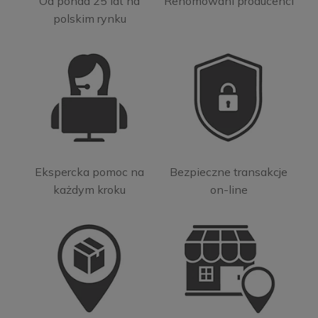
Od ponad 25 lat na
Renomowani producenci
polskim rynku
Ekspercka pomoc na
Bezpieczne transakcje
każdym kroku
on-line