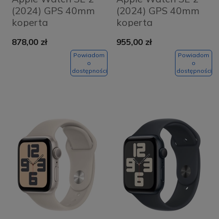
(2024) GPS 40mm
(2024) GPS 40mm
koperta
koperta
aluminiowa Silver +
aluminiowa Silver +
878,00 zł
955,00 zł
pasek Denim Sport
pasek Denim Sport
Band M/L
Band S/M
Powiadom
Powiadom
o
o
dostępności
dostępności