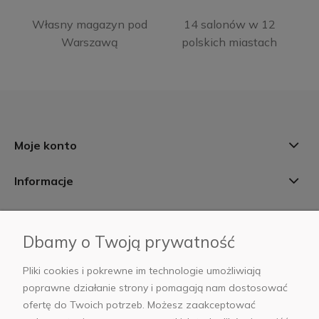
Własny magazyn pod
14 salonów w 12
Warszawą
polskich miastach
Moje konto
Informacje
Płatności i dostawa
Dbamy o Twoją prywatność
AB Foto
Pliki cookies i pokrewne im technologie umożliwiają
poprawne działanie strony i pomagają nam dostosować
ofertę do Twoich potrzeb. Możesz zaakceptować