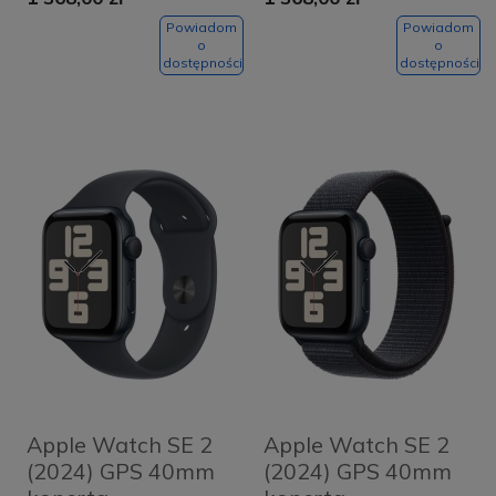
aluminiowa
aluminiowa Silver +
Midnight + pasek
pasek Blue Cloud
Powiadom
Powiadom
o
o
Midnight Sport
Sport Loop
dostępności
dostępności
Band M/L
Apple Watch SE 2
Apple Watch SE 2
(2024) GPS 40mm
(2024) GPS 40mm