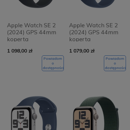
Apple Watch SE 2
Apple Watch SE 2
(2024) GPS 44mm
(2024) GPS 44mm
koperta
koperta
aluminiowa
aluminiowa Silver +
1 098,00 zł
1 079,00 zł
Midnight + pasek
pasek Denim Sport
Midnight Sport
Band M/L
Powiadom
Powiadom
o
o
Band S/M
dostępności
dostępności