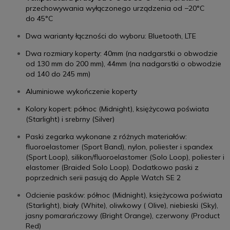
przechowywania wyłączonego urządzenia od −20°C
do 45°C
Dwa warianty łączności do wyboru: Bluetooth, LTE
Dwa rozmiary koperty: 40mm (na nadgarstki o obwodzie
od 130 mm do 200 mm), 44mm (na nadgarstki o obwodzie
od 140 do 245 mm)
Aluminiowe wykończenie koperty
Kolory kopert: północ (Midnight), księżycowa poświata
(Starlight) i srebrny (Silver)
Paski zegarka wykonane z różnych materiałów:
fluoroelastomer (Sport Band), nylon, poliester i spandex
(Sport Loop), silikon/fluoroelastomer (Solo Loop), poliester i
elastomer (Braided Solo Loop). Dodatkowo paski z
poprzednich serii pasują do Apple Watch SE 2
Odcienie pasków: północ (Midnight), księżycowa poświata
(Starlight), biały (White), oliwkowy ( Olive), niebieski (Sky),
jasny pomarańczowy (Bright Orange), czerwony (Product
Red)