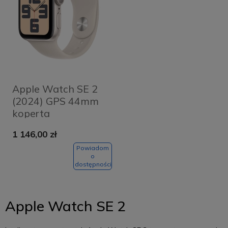
Apple Watch SE 2
(2024) GPS 44mm
koperta
aluminiowa
1 146,00 zł
Starlight + pasek
Starlight Sport
Powiadom
o
Band M/L
dostępności
Apple Watch SE 2