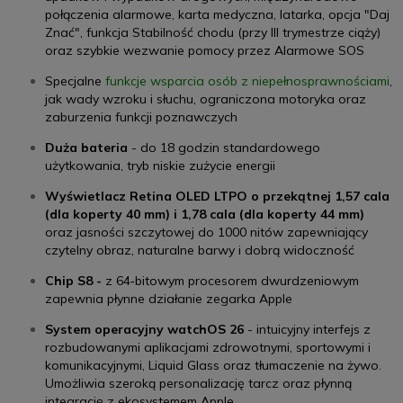
połączenia alarmowe, karta medyczna, latarka, opcja "Daj
Znać", funkcja Stabilność chodu (przy III trymestrze ciąży)
oraz szybkie wezwanie pomocy przez Alarmowe SOS
Specjalne
funkcje wsparcia osób z niepełnosprawnościami
,
jak wady wzroku i słuchu, ograniczona motoryka oraz
zaburzenia funkcji poznawczych
Duża bateria
- do 18 godzin standardowego
użytkowania, tryb niskie zużycie energii
Wyświetlacz Retina OLED LTPO o przekątnej 1,57 cala
(dla koperty 40 mm) i 1,78 cala (dla koperty 44 mm)
oraz jasności szczytowej do 1000 nitów zapewniający
czytelny obraz, naturalne barwy i dobrą widoczność
Chip S8 -
z 64‑bitowym procesorem dwurdzeniowym
zapewnia płynne działanie zegarka Apple
System operacyjny watchOS 26
- intuicyjny interfejs z
rozbudowanymi aplikacjami zdrowotnymi, sportowymi i
komunikacyjnymi, Liquid Glass oraz tłumaczenie na żywo.
Umożliwia szeroką personalizację tarcz oraz płynną
integrację z ekosystemem Apple