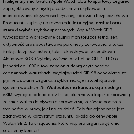
Inteligentny smartwatch Apple Watch SE 2 to sportowy zegarek
zaprojektowany z myślą o codziennym użytkowaniu,
monitorowaniu aktywności fizycznej, zdrowia i bezpieczeństwa.
Producent skupił się na rozwinięciu
intuicyjnej obsługi oraz
szeroki wybór trybów sportowych
. Apple Watch SE 2
wyposażono w precyzyjne czujniki monitorujące tętno, sen,
aktywność oraz podstawowe parametry zdrowotne, a także
funkcje bezpieczeństwa, takie jak wykrywanie upadków i
Alarmowe SOS. Czytelny wyświetlacz Retina OLED LTPO o
jasności do 1000 nitów zapewnia dobrą czytelność w
codziennych warunkach. Wydajny układ SIP S8 odpowiada za
płynne działanie zegarka, szybkie reakcje i stabilną pracę
systemu watchOS 26.
Wodoodporna konstrukcja
, obsługa
eSIM, wydajna bateria oraz lekka, aluminiowa koperta sprawiają,
że smartwatch do pływania sprawdzi się zarówno podczas
treningów, w pracy, jak i na co dzień. Cała funkcjonalność jest
zachowana w korzystnym stosunku jakości do ceny Apple
Watch SE 2. To urządzenie, które wspiera organizację dnia i
codzienny komfort.