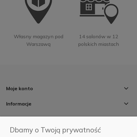
Własny magazyn pod
14 salonów w 12
Warszawą
polskich miastach
Moje konto
Informacje
Płatności i dostawa
Dbamy o Twoją prywatność
AB Foto