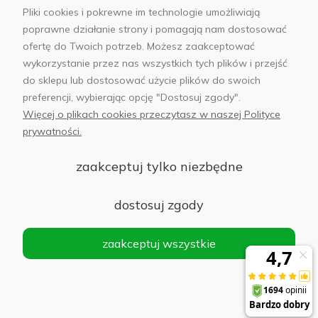
Pliki cookies i pokrewne im technologie umożliwiają
poprawne działanie strony i pomagają nam dostosować
ofertę do Twoich potrzeb. Możesz zaakceptować
wykorzystanie przez nas wszystkich tych plików i przejść
sklep@abfoto.pl
do sklepu lub dostosować użycie plików do swoich
preferencji, wybierając opcję "Dostosuj zgody".
+48 797 971 275
Więcej o plikach cookies przeczytasz w naszej Polityce
prywatności.
zaakceptuj tylko niezbędne
© 2025 Wszelkie prawa zastrzeżone. Serwis własnością:
AB FOTO
dostosuj zgody
Sp. z o.o.
Siedziba: 02-486 WARSZAWA, Al. Jerozolimskie 176, NIP
zaakceptuj wszystkie
1132646403 KRS nr 0000271999
.
'
Sklep internetowy Shoper Premium
realizacja imodules