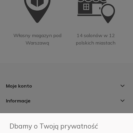
Własny magazyn pod
14 salonów w 12
Warszawą
polskich miastach
Moje konto
Informacje
Płatności i dostawa
Dbamy o Twoją prywatność
AB Foto