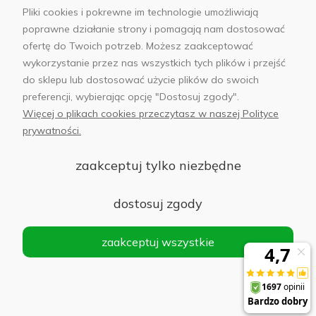
Pliki cookies i pokrewne im technologie umożliwiają
poprawne działanie strony i pomagają nam dostosować
ofertę do Twoich potrzeb. Możesz zaakceptować
wykorzystanie przez nas wszystkich tych plików i przejść
sklep@abfoto.pl
do sklepu lub dostosować użycie plików do swoich
preferencji, wybierając opcję "Dostosuj zgody".
+48 797 971 275
Więcej o plikach cookies przeczytasz w naszej Polityce
prywatności.
zaakceptuj tylko niezbędne
© 2025 Wszelkie prawa zastrzeżone. Serwis własnością:
AB FOTO
dostosuj zgody
Sp. z o.o.
Siedziba: 02-486 WARSZAWA, Al. Jerozolimskie 176, NIP
zaakceptuj wszystkie
1132646403 KRS nr 0000271999
.
'
Sklep internetowy Shoper Premium
realizacja imodules