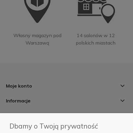
Własny magazyn pod
14 salonów w 12
Warszawą
polskich miastach
Moje konto
Informacje
Płatności i dostawa
Dbamy o Twoją prywatność
AB Foto