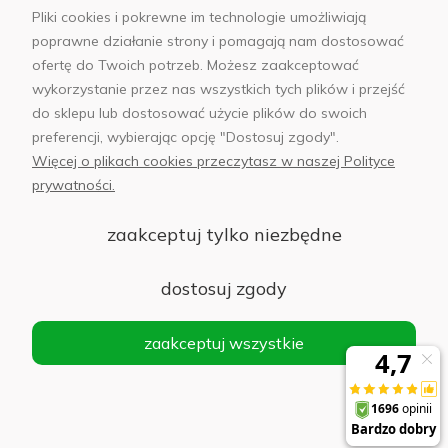
Pliki cookies i pokrewne im technologie umożliwiają
poprawne działanie strony i pomagają nam dostosować
ofertę do Twoich potrzeb. Możesz zaakceptować
wykorzystanie przez nas wszystkich tych plików i przejść
sklep@abfoto.pl
do sklepu lub dostosować użycie plików do swoich
preferencji, wybierając opcję "Dostosuj zgody".
+48 797 971 275
Więcej o plikach cookies przeczytasz w naszej Polityce
prywatności.
zaakceptuj tylko niezbędne
© 2025 Wszelkie prawa zastrzeżone. Serwis własnością:
AB FOTO
dostosuj zgody
Sp. z o.o.
Siedziba: 02-486 WARSZAWA, Al. Jerozolimskie 176, NIP
zaakceptuj wszystkie
1132646403 KRS nr 0000271999
.
'
Sklep internetowy Shoper Premium
realizacja imodules