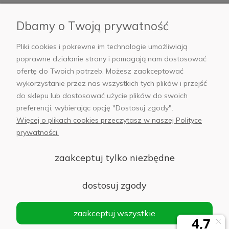
Płatności i dostawa
Dbamy o Twoją prywatność
AB Foto
Pliki cookies i pokrewne im technologie umożliwiają
poprawne działanie strony i pomagają nam dostosować
ofertę do Twoich potrzeb. Możesz zaakceptować
wykorzystanie przez nas wszystkich tych plików i przejść
sklep@abfoto.pl
do sklepu lub dostosować użycie plików do swoich
preferencji, wybierając opcję "Dostosuj zgody".
+48 797 971 275
Więcej o plikach cookies przeczytasz w naszej Polityce
prywatności.
zaakceptuj tylko niezbędne
© 2025 Wszelkie prawa zastrzeżone. Serwis własnością:
AB FOTO
dostosuj zgody
Sp. z o.o.
Siedziba: 02-486 WARSZAWA, Al. Jerozolimskie 176, NIP
zaakceptuj wszystkie
1132646403 KRS nr 0000271999
.