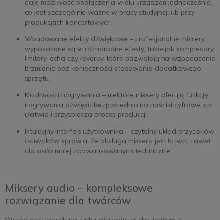
daje możliwość podłączenia wielu urządzeń jednocześnie,
co jest szczególnie ważne w pracy studyjnej lub przy
produkcjach koncertowych.
Wbudowane efekty dźwiękowe – profesjonalne miksery
wyposażone są w różnorodne efekty, takie jak kompresory,
limitery, echa czy reverby, które pozwalają na wzbogacenie
brzmienia bez konieczności stosowania dodatkowego
sprzętu.
Możliwości nagrywania – niektóre miksery oferują funkcję
nagrywania dźwięku bezpośrednio na nośniki cyfrowe, co
ułatwia i przyspiesza proces produkcji.
Intuicyjny interfejs użytkownika – czytelny układ przycisków
i suwaków sprawia, że obsługa miksera jest łatwa, nawet
dla osób mniej zaawansowanych technicznie.
Miksery audio – kompleksowe
rozwiązanie dla twórców
Wśród dostępnych na rynku mikserów audio, jednym z