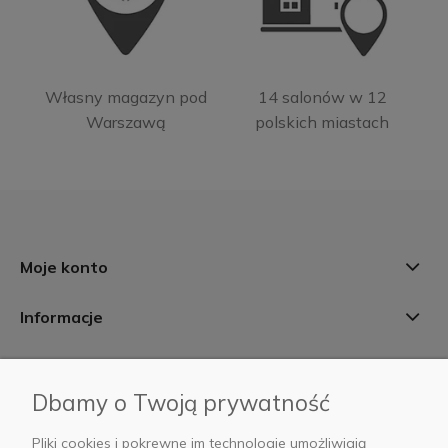
Własny magazyn pod
14 salonów w 12
Warszawą
polskich miastach
Moje konto
Informacje
Płatności i dostawa
Dbamy o Twoją prywatność
AB Foto
Pliki cookies i pokrewne im technologie umożliwiają