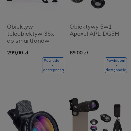
Obiektyw
Obiektywy 5w1
teleobiektyw 36x
Apexel APL-DG5H
do smartfonów
Apexel
299,00 zł
69,00 zł
Powiadom
Powiadom
o
o
dostępności
dostępności