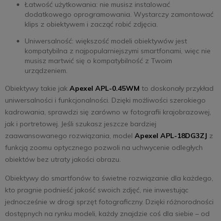
Łatwość użytkowania: nie musisz instalować
dodatkowego oprogramowania. Wystarczy zamontować
klips z obiektywem i zacząć robić zdjęcia.
Uniwersalność: większość modeli obiektywów jest
kompatybilna z najpopularniejszymi smartfonami, więc nie
musisz martwić się o kompatybilność z Twoim
urządzeniem.
Obiektywy takie jak
Apexel APL-0.45WM
to doskonały przykład
uniwersalności i funkcjonalności. Dzięki możliwości szerokiego
kadrowania, sprawdzi się zarówno w fotografii krajobrazowej,
jak i portretowej. Jeśli szukasz jeszcze bardziej
zaawansowanego rozwiązania, model
Apexel APL-18DG3ZJ
z
funkcją zoomu optycznego pozwoli na uchwycenie odległych
obiektów bez utraty jakości obrazu.
Obiektywy do smartfonów to świetne rozwiązanie dla każdego,
kto pragnie podnieść jakość swoich zdjęć, nie inwestując
jednocześnie w drogi sprzęt fotograficzny. Dzięki różnorodności
dostępnych na rynku modeli, każdy znajdzie coś dla siebie – od