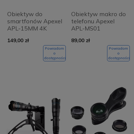
Obiektyw do
Obiektyw makro do
smartfonów Apexel
telefonu Apexel
APL-15MM 4K
APL-MS01
Wide Angle Pro
149,00 zł
89,00 zł
Powiadom
Powiadom
o
o
dostępności
dostępności