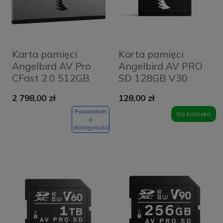
Karta pamięci
Karta pamięci
Angelbird AV Pro
Angelbird AV PRO
CFast 2.0 512GB
SD 128GB V30
(560 MB/s) +
2 798,00 zł
128,00 zł
Pendrive za 1 zł
Powiadom
Do koszyka
o
dostępności