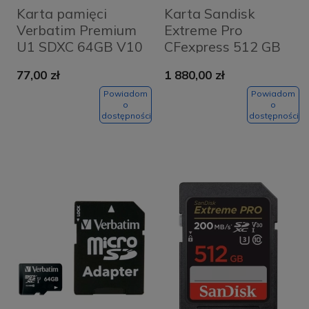
Karta pamięci
Karta Sandisk
Verbatim Premium
Extreme Pro
U1 SDXC 64GB V10
CFexpress 512 GB
44024 Czarna -
1700/1400 Mb/s
77,00 zł
1 880,00 zł
Black
Powiadom
Powiadom
o
o
dostępności
dostępności