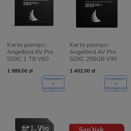
Karta pamięci
Karta pamięci
Angelbird AV Pro
Angelbird AV Pro
SDXC 1 TB V60
SDXC 256GB V90
MK2 UHS-II (280
MK2 UHS-II (300
1 989,00 zł
1 402,00 zł
MB/s) + Pendrive za
MB/s)
1 zł
Powiadom
Powiadom
o
o
dostępności
dostępności