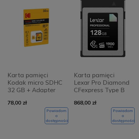
Karta pamięci
Karta pamięci
Kodak micro SDHC
Lexar Pro Diamond
32 GB + Adapter
CFexpress Type B
VPG400 128GB
78,00 zł
868,00 zł
(1900 MB/s)
Powiadom
Powiadom
o
o
dostępności
dostępności