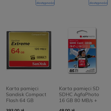
dostępności
dostępności
Karta pamięci
Karta pamięci SD
Sandisk Compact
SDHC AgfaPhoto
Flash 64 GB
16 GB 80 MB/s +
extreme 120MB/s
adapter Czerwona
393,00 zł
48,00 zł