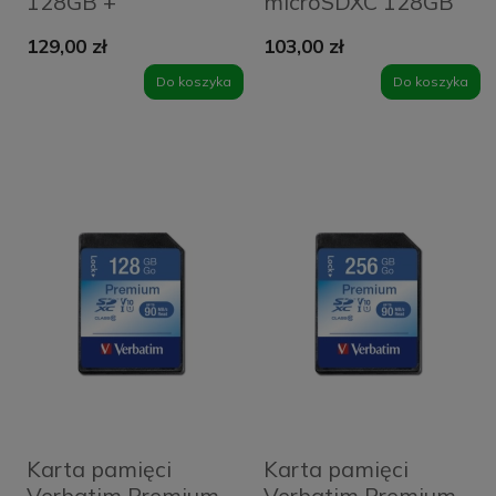
128GB +
microSDXC 128GB
adapterPro U3
V10 + adapter
129,00 zł
103,00 zł
47044 Czarna -
44085 Czarna -
Black
Black
Do koszyka
Do koszyka
Karta pamięci
Karta pamięci
Verbatim Premium
Verbatim Premium