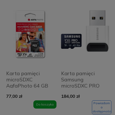
Karta pamięci
Karta pamięci
microSDXC
Samsung
AgfaPhoto 64 GB
microSDXC PRO
100 MB/s + adapter
Ultimate 2023 128
77,00 zł
184,00 zł
Czerwona - Red
GB A2 V30 U3
UHS-I (200 MB/s) +
Powiadom
Do koszyka
o
czytnik microSD
dostępności