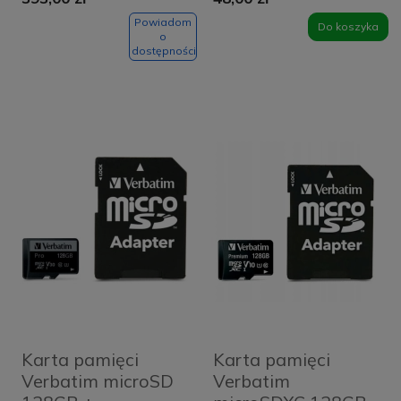
UDMA 7
- Red
Powiadom
Do koszyka
o
dostępności
Karta pamięci
Karta pamięci
Verbatim microSD
Verbatim