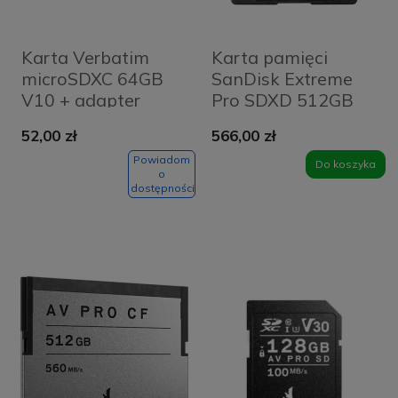
Karta Verbatim
Karta pamięci
microSDXC 64GB
SanDisk Extreme
V10 + adapter
Pro SDXD 512GB
44084 Czarna -
200/140 MB/s C10
52,00 zł
566,00 zł
Black
V30 UHS-I U3
Powiadom
Do koszyka
o
dostępności