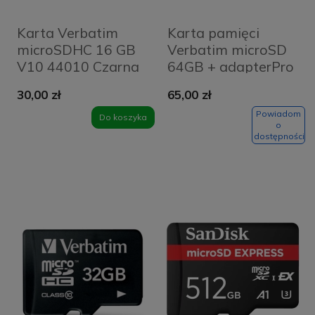
Karta Verbatim
Karta pamięci
microSDHC 16 GB
Verbatim microSD
V10 44010 Czarna
64GB + adapterPro
- Black
U3 47042 Czarna -
30,00 zł
65,00 zł
Black
Powiadom
Do koszyka
o
dostępności