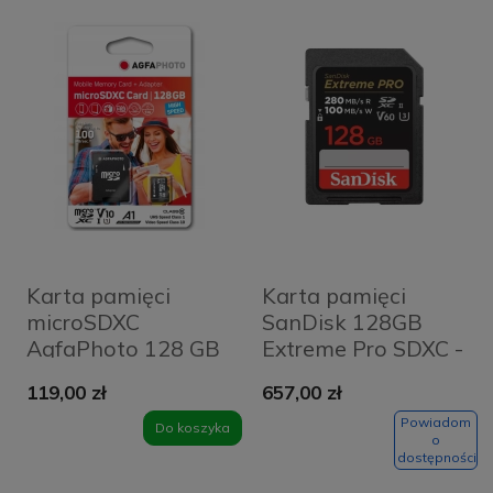
Karta pamięci
Karta pamięci
microSDXC
SanDisk 128GB
AgfaPhoto 128 GB
Extreme Pro SDXC -
100 MB/s + adapter
280/100 MB/s V60
119,00 zł
657,00 zł
Czerwona - Red
UHS-II
Powiadom
Do koszyka
o
dostępności