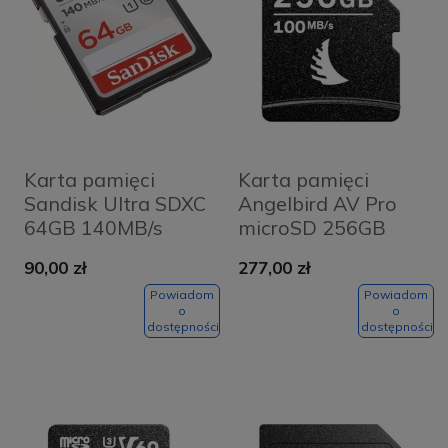
Karta pamięci
Karta pamięci
Sandisk Ultra SDXC
Angelbird AV Pro
64GB 140MB/s
microSD 256GB
UHS-I Class 10
V30
90,00 zł
277,00 zł
Powiadom
Powiadom
o
o
dostępności
dostępności