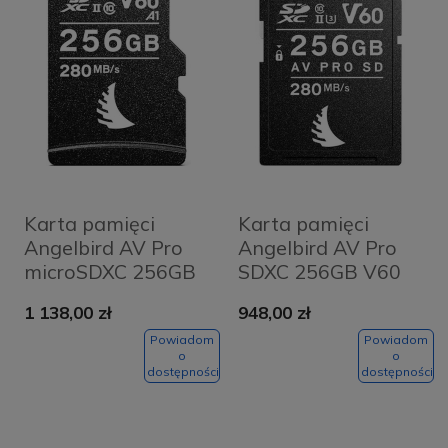
Karta pamięci
Karta pamięci
Angelbird AV Pro
Angelbird AV Pro
microSDXC 256GB
SDXC 256GB V60
V60 UHS-II (280
MK2 UHS-II (280
1 138,00 zł
948,00 zł
MB/s) + adapter SD
MB/s)
Powiadom
Powiadom
o
o
dostępności
dostępności