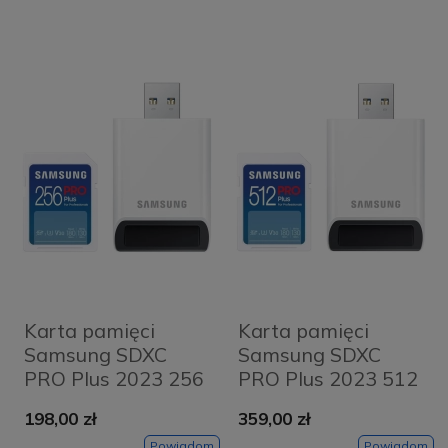
Karta pamięci
Karta pamięci
Samsung SDXC
Samsung SDXC
PRO Plus 2023 256
PRO Plus 2023 512
GB V30 U3 UHS-I
GB V30 U3 UHS-I
198,00 zł
359,00 zł
(180 MB/s) +
(180 MB/s) +
Powiadom
Powiadom