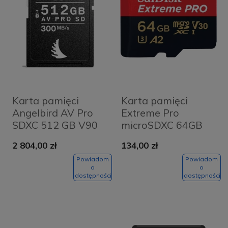
Karta pamięci
Karta pamięci
Angelbird AV Pro
Extreme Pro
SDXC 512 GB V90
microSDXC 64GB
MK2 UHS-II (300
200/90 MB/s A2
2 804,00 zł
134,00 zł
MB/s) + Pendrive za
C10 V30 UHS-I U3
1 zł
Powiadom
Powiadom
o
o
dostępności
dostępności