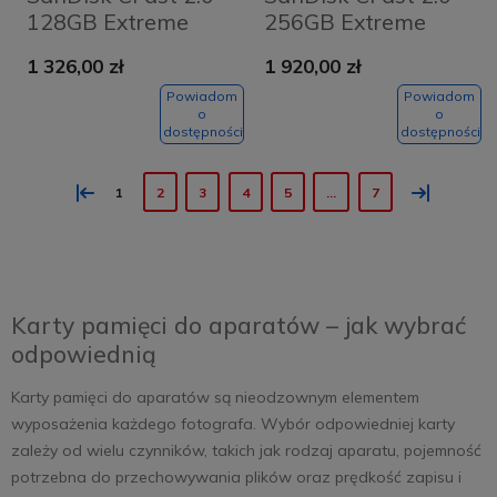
128GB Extreme
256GB Extreme
PRO VPG 130 525/
PRO VPG 130
1 326,00 zł
1 920,00 zł
450 MB/s
525/450 MB/s
Powiadom
Powiadom
o
o
dostępności
dostępności
«
»
1
2
3
4
5
...
7
Karty pamięci do aparatów – jak wybrać
odpowiednią
Karty pamięci do aparatów są nieodzownym elementem
wyposażenia każdego fotografa. Wybór odpowiedniej karty
zależy od wielu czynników, takich jak rodzaj aparatu, pojemność
potrzebna do przechowywania plików oraz prędkość zapisu i