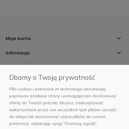
Moje konto
Informacje
Płatności i dostawa
Dbamy o Twoją prywatność
AB Foto
Pliki cookies i pokrewne im technologie umożliwiają
poprawne działanie strony i pomagają nam dostosować
ofertę do Twoich potrzeb. Możesz zaakceptować
wykorzystanie przez nas wszystkich tych plików i przejść
sklep@abfoto.pl
do sklepu lub dostosować użycie plików do swoich
preferencji, wybierając opcję "Dostosuj zgody".
+48 797 971 275