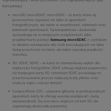
kart pamięci:
microSD, microSDHC, microSDXC – to karty, które są
powszechnie używane nie tylko w aparatach
fotograficznych, ale także w smartfonach, tabletach oraz
kamerach sportowych. Są kompaktowe i doskonale
sprawdzają się w mniejszych urządzeniach. Jako
przykład Karta pamięci
Samsung microSDXC
z czytnikiem
to idealne rozwiązanie dla osób poszukujących nie tylko
dużej przestrzeni na dane, ale także wysokiej prędkości
transferu.
SD, SDHC, SDXC – te karty to standardowy wybór dla
większości fotografów. SDHC oferują większe pojemności
niż tradycyjne karty SD, natomiast SDXC pozwalają na
przechowywanie jeszcze większej liczby plików oraz
szybszy zapis i odczyt danych.
CompactFlash (CF) – używane głównie w profesjonalnych
aparatach, karty te oferują wysoką wydajność i dużą
niezawodność. Są one nieco większe od kart SD, ale
zapewniają doskonałe parametry.