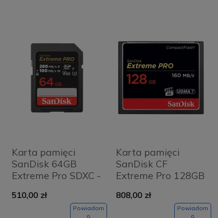
Karta pamięci
Karta pamięci
SanDisk 64GB
SanDisk CF
Extreme Pro SDXC -
Extreme Pro 128GB
280/100 MB/s V60
160/140MB/S
510,00 zł
808,00 zł
UHS-II
UDMA7
Powiadom
Powiadom
o
o