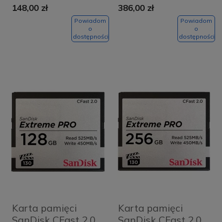
148,00 zł
386,00 zł
UHS-I (200 MB/s) +
UHS-I (200 MB/s)
czytnik SD
Powiadom
Powiadom
o
o
dostępności
dostępności
Karta pamięci
Karta pamięci
SanDisk CFast 2.0
SanDisk CFast 2.0