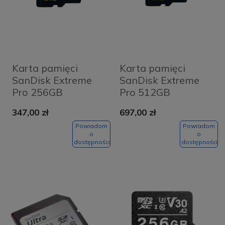
Karta pamięci
Karta pamięci
SanDisk Extreme
SanDisk Extreme
Pro 256GB
Pro 512GB
microSDXC -
microSDXC -
347,00 zł
697,00 zł
200/140 MB/s A2
200/140 MB/s A2
C10 V30 UHS-I U3
C10 V30 UHS-I U3
Powiadom
Powiadom
o
o
dostępności
dostępności