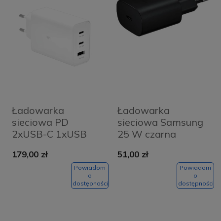
Ładowarka
Ładowarka
sieciowa PD
sieciowa Samsung
2xUSB-C 1xUSB
25 W czarna
Samsung EP-T6530
179,00 zł
51,00 zł
65W OEM biała
Powiadom
Powiadom
o
o
dostępności
dostępności