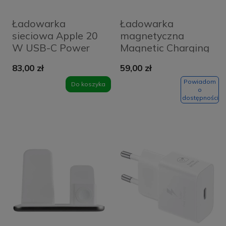
Ładowarka
Ładowarka
sieciowa Apple 20
magnetyczna
W USB-C Power
Magnetic Charging
Adapter Fast
Cable USB-A do
83,00 zł
59,00 zł
Charge
Apple Watch 1 m
Powiadom
Do koszyka
o
dostępności