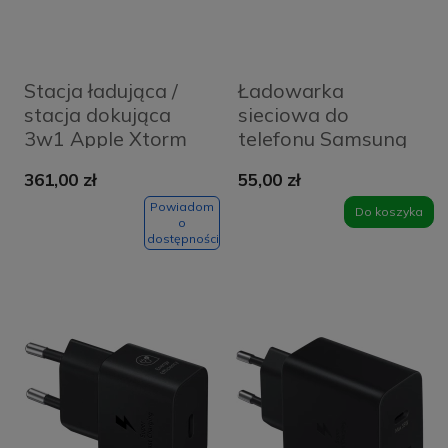
Stacja ładująca /
Ładowarka
stacja dokująca
sieciowa do
3w1 Apple Xtorm
telefonu Samsung
PowerStream
25 W GaN EP-
361,00 zł
55,00 zł
XPS101
T2510 box biała
Powiadom
Do koszyka
o
dostępności