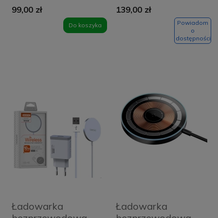
telefon słuchawki
Samsung EP-
99,00 zł
139,00 zł
zegarek biała
OR900 czarna
Powiadom
Do koszyka
o
dostępności
Ładowarka
Ładowarka
bezprzewodowa
bezprzewodowa