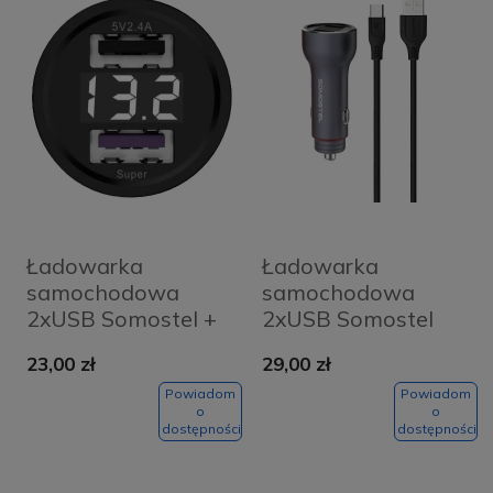
Ładowarka
Ładowarka
samochodowa
samochodowa
2xUSB Somostel +
2xUSB Somostel
kabel USB-C szara
grafitowa + kabel
23,00 zł
29,00 zł
micro USB
Powiadom
Powiadom
o
o
dostępności
dostępności