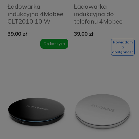
Ładowarka
Ładowarka
indukcyjna 4Mobee
indukcyjna do
CLT2010 10 W
telefonu 4Mobee
czarna
QX100 10W biała
39,00 zł
39,00 zł
Powiadom
Do koszyka
o
dostępności