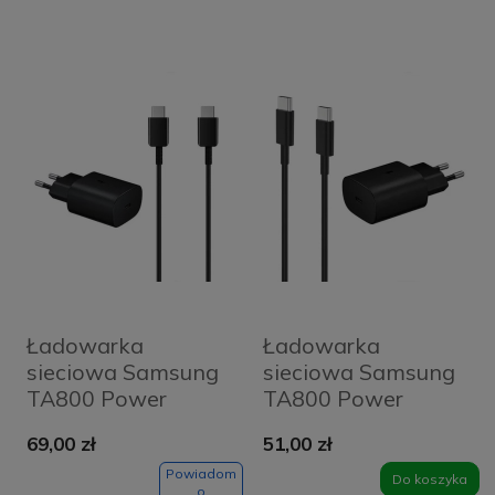
Ładowarka
Ładowarka
sieciowa Samsung
sieciowa Samsung
TA800 Power
TA800 Power
Delivery 25 W +
Delivery 25 W +
69,00 zł
51,00 zł
kabel Samsung
kabel USB-C OEM
USB-C OEM czarna
czarna
Powiadom
Do koszyka
o