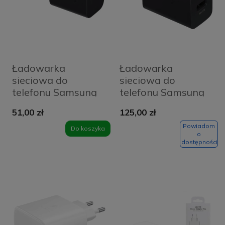
Ładowarka
Ładowarka
sieciowa do
sieciowa do
telefonu Samsung
telefonu Samsung
25 W GaN EP-
35 W EP-TA220
51,00 zł
125,00 zł
T2510 box czarna
box czarna
Powiadom
Do koszyka
o
dostępności