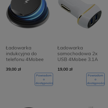
Ładowarka
Ładowarka
indukcyjna do
samochodowa 2x
telefonu 4Mobee
USB 4Mobee 3.1A
TYV-1816 czarna
biała
39,00 zł
19,00 zł
Powiadom
Powiadom
o
o
dostępności
dostępności