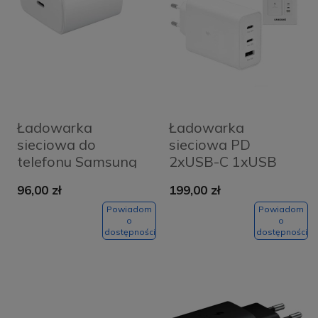
Ładowarka
Ładowarka
sieciowa do
sieciowa PD
telefonu Samsung
2xUSB-C 1xUSB
45W EP-TA845
Samsung EP-T6530
96,00 zł
199,00 zł
OEM biała
65W Biała BOX
Powiadom
Powiadom
o
o
dostępności
dostępności