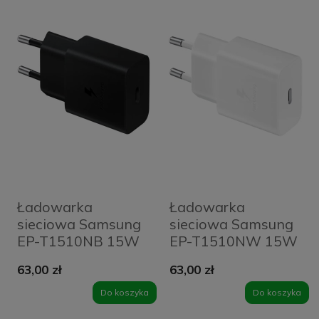
Ładowarka
Ładowarka
sieciowa Samsung
sieciowa Samsung
EP-T1510NB 15W
EP-T1510NW 15W
PD USB-C box
PD USB-C box biała
63,00 zł
63,00 zł
czarna
Do koszyka
Do koszyka