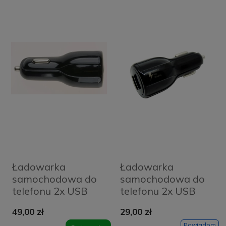
Ładowarka
Ładowarka
samochodowa do
samochodowa do
telefonu 2x USB
telefonu 2x USB
4Mobee
4Mobee 4.2 A
49,00 zł
29,00 zł
czarna
Powiadom