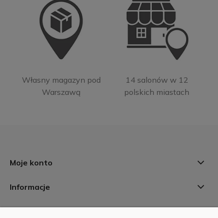
Własny magazyn pod
14 salonów w 12
Warszawą
polskich miastach
Moje konto
Informacje
Płatności i dostawa