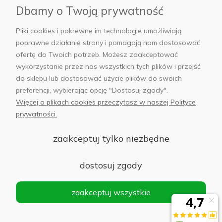
Dbamy o Twoją prywatność
AB Foto
Pliki cookies i pokrewne im technologie umożliwiają
poprawne działanie strony i pomagają nam dostosować
ofertę do Twoich potrzeb. Możesz zaakceptować
wykorzystanie przez nas wszystkich tych plików i przejść
sklep@abfoto.pl
do sklepu lub dostosować użycie plików do swoich
preferencji, wybierając opcję "Dostosuj zgody".
+48 797 971 275
Więcej o plikach cookies przeczytasz w naszej Polityce
prywatności.
zaakceptuj tylko niezbędne
© 2025 Wszelkie prawa zastrzeżone. Serwis własnością:
AB FOTO
dostosuj zgody
Sp. z o.o.
Siedziba: 02-486 WARSZAWA, Al. Jerozolimskie 176, NIP
zaakceptuj wszystkie
1132646403 KRS nr 0000271999
.