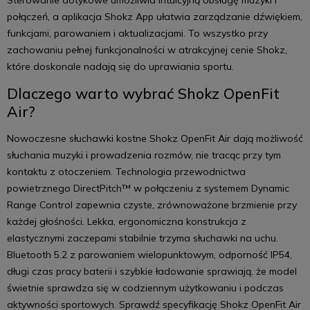
Sterowanie dotykowe umożliwia intuicyjną obsługę muzyki i
połączeń, a aplikacja Shokz App ułatwia zarządzanie dźwiękiem,
funkcjami, parowaniem i aktualizacjami. To wszystko przy
zachowaniu pełnej funkcjonalności w atrakcyjnej cenie Shokz,
które doskonale nadają się do uprawiania sportu.
Dlaczego warto wybrać Shokz OpenFit
Air?
Nowoczesne słuchawki kostne Shokz OpenFit Air dają możliwość
słuchania muzyki i prowadzenia rozmów, nie tracąc przy tym
kontaktu z otoczeniem. Technologia przewodnictwa
powietrznego DirectPitch™ w połączeniu z systemem Dynamic
Range Control zapewnia czyste, zrównoważone brzmienie przy
każdej głośności. Lekka, ergonomiczna konstrukcja z
elastycznymi zaczepami stabilnie trzyma słuchawki na uchu.
Bluetooth 5.2 z parowaniem wielopunktowym, odporność IP54,
długi czas pracy baterii i szybkie ładowanie sprawiają, że model
świetnie sprawdza się w codziennym użytkowaniu i podczas
aktywności sportowych. Sprawdź specyfikację Shokz OpenFit Air