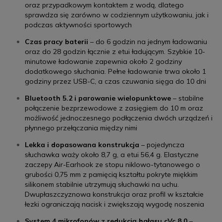
oraz przypadkowym kontaktem z wodą, dlatego
sprawdza się zarówno w codziennym użytkowaniu, jak i
podczas aktywności sportowych
Czas pracy baterii
– do 6 godzin na jednym ładowaniu
oraz do 28 godzin łącznie z etui ładującym. Szybkie 10-
minutowe ładowanie zapewnia około 2 godziny
dodatkowego słuchania. Pełne ładowanie trwa około 1
godziny przez USB-C, a czas czuwania sięga do 10 dni
Bluetooth 5.2 i parowanie wielopunktowe
– stabilne
połączenie bezprzewodowe z zasięgiem do 10 m oraz
możliwość jednoczesnego podłączenia dwóch urządzeń i
płynnego przełączania między nimi
Lekka i dopasowana konstrukcja
– pojedyncza
słuchawka waży około 8,7 g, a etui 56,4 g. Elastyczne
zaczepy Air-Earhook ze stopu niklowo-tytanowego o
grubości 0,75 mm z pamięcią kształtu pokryte miękkim
silikonem stabilnie utrzymują słuchawki na uchu.
Dwupłaszczyznowa konstrukcja oraz profil w kształcie
łezki ograniczają nacisk i zwiększają wygodę noszenia
System 4 mikrofonów z redukcją hałasu cVc 8.0
–