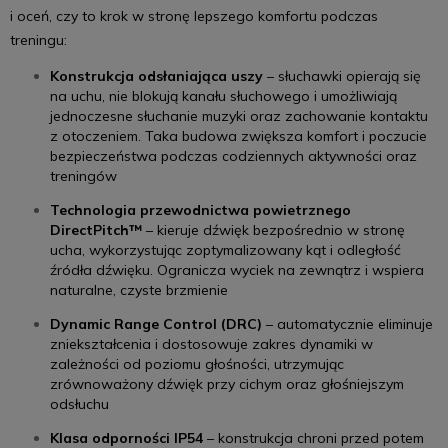
i oceń, czy to krok w stronę lepszego komfortu podczas
treningu:
Konstrukcja odsłaniająca uszy
– słuchawki opierają się
na uchu, nie blokują kanału słuchowego i umożliwiają
jednoczesne słuchanie muzyki oraz zachowanie kontaktu
z otoczeniem. Taka budowa zwiększa komfort i poczucie
bezpieczeństwa podczas codziennych aktywności oraz
treningów
Technologia przewodnictwa powietrznego
DirectPitch™
– kieruje dźwięk bezpośrednio w stronę
ucha, wykorzystując zoptymalizowany kąt i odległość
źródła dźwięku. Ogranicza wyciek na zewnątrz i wspiera
naturalne, czyste brzmienie
Dynamic Range Control (DRC)
– automatycznie eliminuje
zniekształcenia i dostosowuje zakres dynamiki w
zależności od poziomu głośności, utrzymując
zrównoważony dźwięk przy cichym oraz głośniejszym
odsłuchu
Klasa odporności IP54
– konstrukcja chroni przed potem