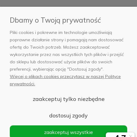
Płatności i dostawa
Dbamy o Twoją prywatność
AB Foto
Pliki cookies i pokrewne im technologie umożliwiają
poprawne działanie strony i pomagają nam dostosować
ofertę do Twoich potrzeb. Możesz zaakceptować
wykorzystanie przez nas wszystkich tych plików i przejść
sklep@abfoto.pl
do sklepu lub dostosować użycie plików do swoich
preferencji, wybierając opcję "Dostosuj zgody".
+48 797 971 275
Więcej o plikach cookies przeczytasz w naszej Polityce
prywatności.
zaakceptuj tylko niezbędne
© 2025 Wszelkie prawa zastrzeżone. Serwis własnością:
AB FOTO
dostosuj zgody
Sp. z o.o.
Siedziba: 02-486 WARSZAWA, Al. Jerozolimskie 176, NIP
zaakceptuj wszystkie
1132646403 KRS nr 0000271999
.