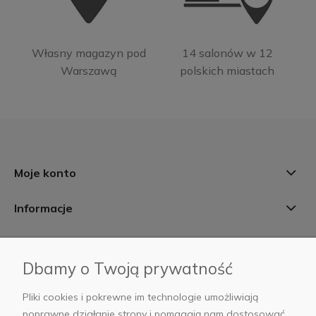
Własny magazyn pod
14 salonów w 12
Warszawą
polskich miastach
Moje konto
Informacje
Płatności i dostawa
Dbamy o Twoją prywatność
AB Foto
Pliki cookies i pokrewne im technologie umożliwiają
poprawne działanie strony i pomagają nam dostosować