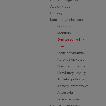
Audio i video
Gaming
Komputery i akcesoria
Laptopy
Monitory
Desktopy i all-in-
one
Dyski zewnętrzne
Karty dźwiękowe
Druk i skanowanie
Klawiatury i myszy
Tablety graficzne
Kamery internetowe
Akcesoria
komputerowe
Druk 3D i akcesoria