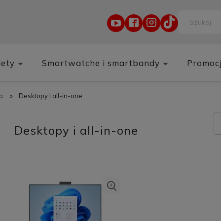
lety
Smartwatche i smartbandy
Promoc
a
»
Desktopy i all-in-one
Desktopy i all-in-one