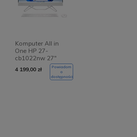
Komputer All in
One HP 27-
cb1022nw 27"
Ryzen 5 16GB
Powiadom
4 199,00 zł
512GB biały
o
dostępności