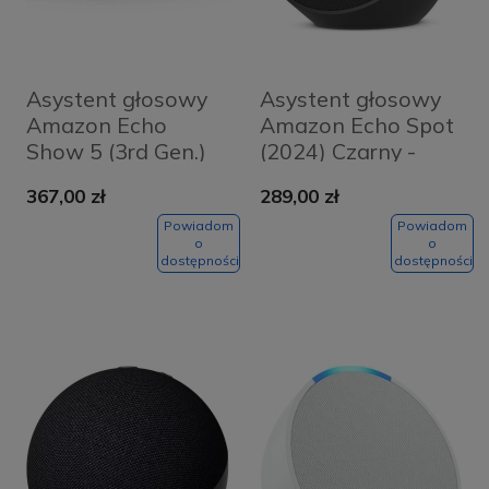
Asystent głosowy
Asystent głosowy
Amazon Echo
Amazon Echo Spot
Show 5 (3rd Gen.)
(2024) Czarny -
Kids
Black
367,00 zł
289,00 zł
Wielokolorowy -
Multicolor
Powiadom
Powiadom
o
o
dostępności
dostępności