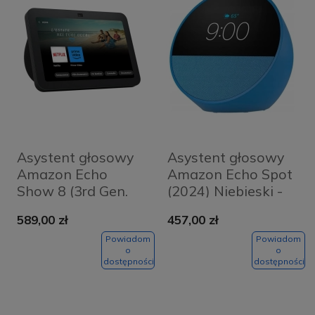
Asystent głosowy
Asystent głosowy
Amazon Echo
Amazon Echo Spot
Show 8 (3rd Gen.
(2024) Niebieski -
2023) Czarny -
Blue
589,00 zł
457,00 zł
Black
Powiadom
Powiadom
o
o
dostępności
dostępności