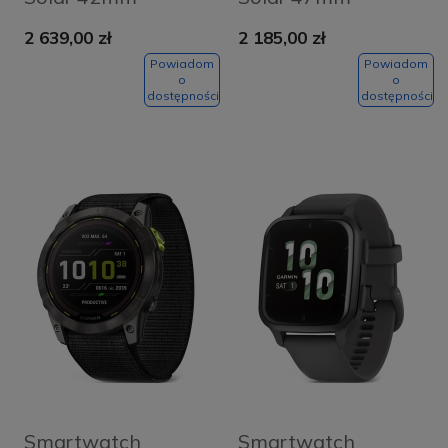
Srebrny - Silver
Grafitowy - Slate
2 639,00 zł
2 185,00 zł
Gray
Powiadom
Powiadom
o
o
dostępności
dostępności
Smartwatch
Smartwatch