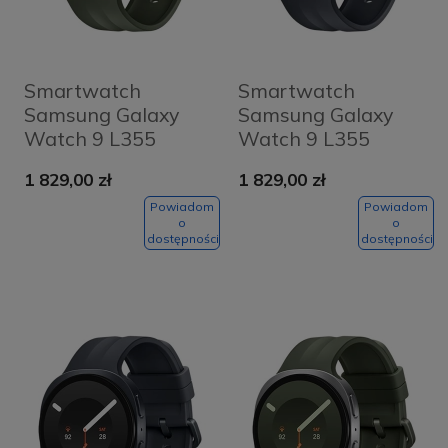
Smartwatch
Smartwatch
Samsung Galaxy
Samsung Galaxy
Watch 9 L355
Watch 9 L355
44mm LTE Srebrno-
44mm LTE
1 829,00 zł
1 829,00 zł
oliwkowy - Silver-
Grafitowo-czarny -
Olive
Graphite-Black
Powiadom
Powiadom
o
o
dostępności
dostępności