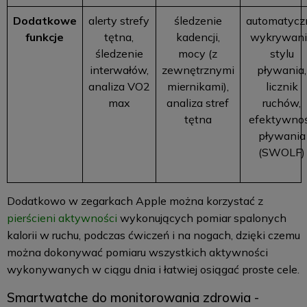
Dodatkowe
alerty strefy
śledzenie
automatycz
funkcje
tętna,
kadencji,
wykrywan
śledzenie
mocy (z
stylu
interwałów,
zewnętrznymi
pływania,
analiza VO2
miernikami),
licznik
max
analiza stref
ruchów,
tętna
efektywno
pływania
(SWOLF)
Dodatkowo w zegarkach Apple można korzystać z
pierścieni aktywności
wykonujących pomiar spalonych
kalorii w ruchu, podczas ćwiczeń i na nogach, dzięki czemu
można dokonywać pomiaru wszystkich aktywności
wykonywanych w ciągu dnia i łatwiej osiągać proste cele.
Smartwatche do monitorowania zdrowia -