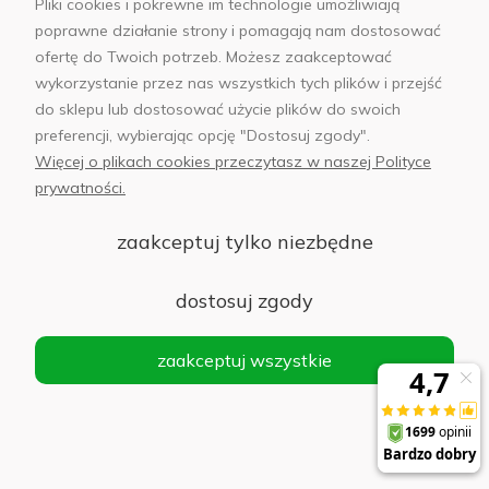
Pliki cookies i pokrewne im technologie umożliwiają
Dane zdrowotne ze smartwatcha
można przesyłać do
poprawne działanie strony i pomagają nam dostosować
dedykowanej aplikacji zdrowotnej i generować
ofertę do Twoich potrzeb. Możesz zaakceptować
raporty PDF
, które następnie można przekazać
wykorzystanie przez nas wszystkich tych plików i przejść
lekarzowi, co ułatwi uzyskanie skierowań na odpowiednie
do sklepu lub dostosować użycie plików do swoich
badania. Jednak warto podkreślić, że
zegarki do
preferencji, wybierając opcję "Dostosuj zgody".
monitorowania zdrowia nie służą do diagnozowania
Więcej o plikach cookies przeczytasz w naszej Polityce
chorób
, a jedynie do celów informacyjnych i zwiększania
prywatności.
świadomości użytkownika w zakresie ogólnego stanu
zdrowia i kondycji.
zaakceptuj tylko niezbędne
Zegarki z EKG i monitorowaniem zdrowia serca
dostosuj zgody
Zegarki kardiologiczne to grupa smartwatchy
wyposażona w zaawansowane funkcje monitorowania
zaakceptuj wszystkie
pracy serca, jak
zmienność rytmu serca (HRV), tętno,
ciśnienie krwi, a w wybranych modelach również
funkcja EKG czy pulsoksymetr do pomiaru saturacji
krwi
, a także
określanie wieku kondycyjnego na
podstawie tzw. migawek stanu zdrowia
. Wybierając