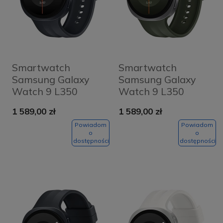
Smartwatch
Smartwatch
Samsung Galaxy
Samsung Galaxy
Watch 9 L350
Watch 9 L350
44mm Grafitowo-
44mm Srebrno-
1 589,00 zł
1 589,00 zł
czarny - Graphite-
oliwkowy - Silver-
Black
Olive
Powiadom
Powiadom
o
o
dostępności
dostępności