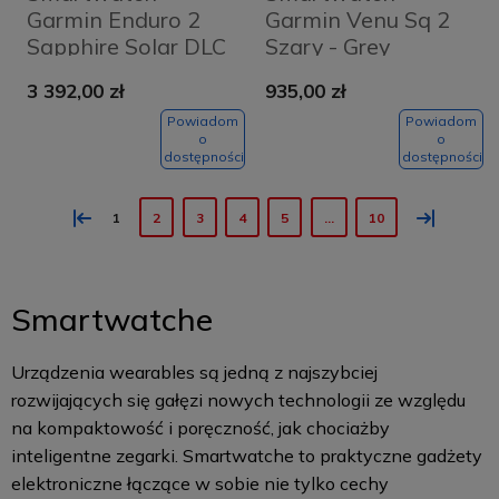
Garmin Enduro 2
Garmin Venu Sq 2
Sapphire Solar DLC
Szary - Grey
Czarno-szary -
3 392,00 zł
935,00 zł
Slate Grey
Powiadom
Powiadom
o
o
dostępności
dostępności
«
»
1
2
3
4
5
...
10
Smartwatche
Urządzenia wearables są jedną z najszybciej
rozwijających się gałęzi nowych technologii ze względu
na kompaktowość i poręczność, jak chociażby
inteligentne zegarki. Smartwatche to praktyczne gadżety
elektroniczne łączące w sobie nie tylko cechy