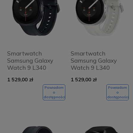
Smartwatch
Smartwatch
Samsung Galaxy
Samsung Galaxy
Watch 9 L340
Watch 9 L340
40mm Grafitowy -
40mm Kremowy -
1 529,00 zł
1 529,00 zł
Graphite
Cream
Powiadom
Powiadom
o
o
dostępności
dostępności