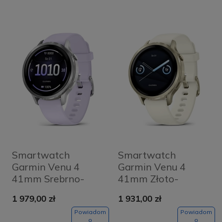
Smartwatch
Smartwatch
Garmin Venu 4
Garmin Venu 4
41mm Srebrno-
41mm Złoto-
fioletowy - Silver-
kremowy - Lunar
1 979,00 zł
1 931,00 zł
Periwinkle
Gold-Bone
Powiadom
Powiadom
o
o