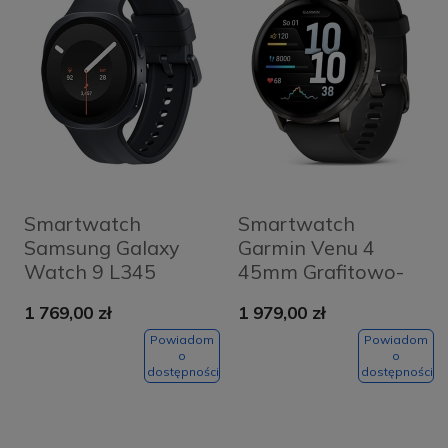
Smartwatch
Smartwatch
Samsung Galaxy
Garmin Venu 4
Watch 9 L345
45mm Grafitowo-
40mm LTE
czarny - Slate-
1 769,00 zł
1 979,00 zł
Grafitowy -
Black
Graphite
Powiadom
Powiadom
o
o
dostępności
dostępności