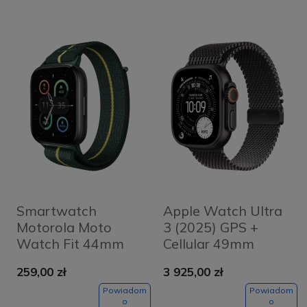
Smartwatch
Apple Watch Ultra
Motorola Moto
3 (2025) GPS +
Watch Fit 44mm
Cellular 49mm
Zielony - Trekking
koperta tytanowa
259,00 zł
3 925,00 zł
Green
Black + pasek
Black Titanium
Powiadom
Powiadom
o
o