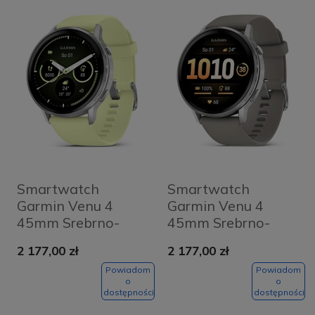
Smartwatch
Smartwatch
Garmin Venu 4
Garmin Venu 4
45mm Srebrno-
45mm Srebrno-
cytrynowy - Silver-
szary - Silver-Gray
2 177,00 zł
2 177,00 zł
Citron
Powiadom
Powiadom
o
o
dostępności
dostępności