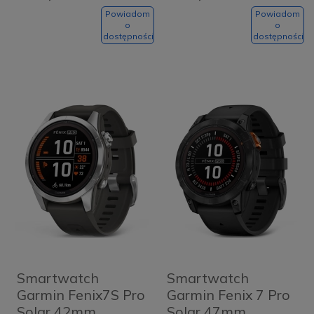
Black + pasek
Black Sport Band
Powiadom
Powiadom
o
o
M/L
dostępności
dostępności
Smartwatch
Smartwatch
Garmin Fenix7S Pro
Garmin Fenix 7 Pro
Solar 42mm
Solar 47mm