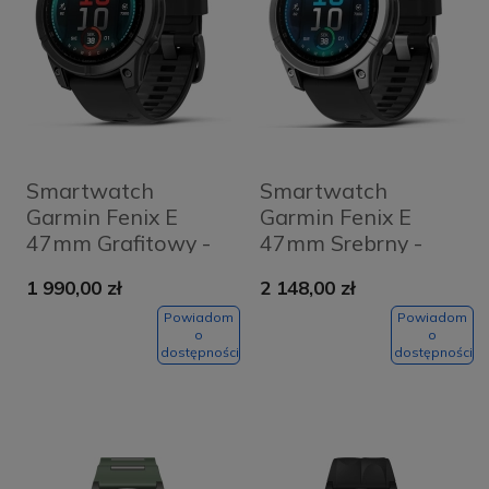
Smartwatch
Smartwatch
Garmin Fenix E
Garmin Fenix E
47mm Grafitowy -
47mm Srebrny -
Stal Slate Grey
Stainless Silver
1 990,00 zł
2 148,00 zł
Powiadom
Powiadom
o
o
dostępności
dostępności