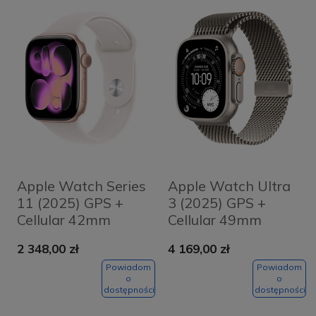
Apple Watch Series
Apple Watch Ultra
11 (2025) GPS +
3 (2025) GPS +
Cellular 42mm
Cellular 49mm
koperta
koperta tytanowa
2 348,00 zł
4 169,00 zł
aluminiowa Rose
Natural + pasek
Gold + pasek Light
Natural Titanium
Powiadom
Powiadom
o
o
Blush Sport Band
Milanese Loop M
dostępności
dostępności
M/L