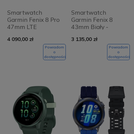
Smartwatch
Smartwatch
Garmin Fenix 8 Pro
Garmin Fenix 8
47mm LTE
43mm Biały -
Grafitowo-czarny -
Whitestone
4 090,00 zł
3 135,00 zł
Graphite-black
Powiadom
Powiadom
o
o
dostępności
dostępności