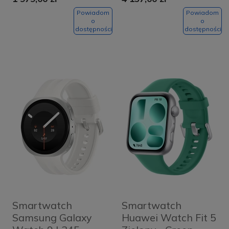
Black
Graphite-black
Powiadom
Powiadom
o
o
dostępności
dostępności
Smartwatch
Smartwatch
Samsung Galaxy
Huawei Watch Fit 5