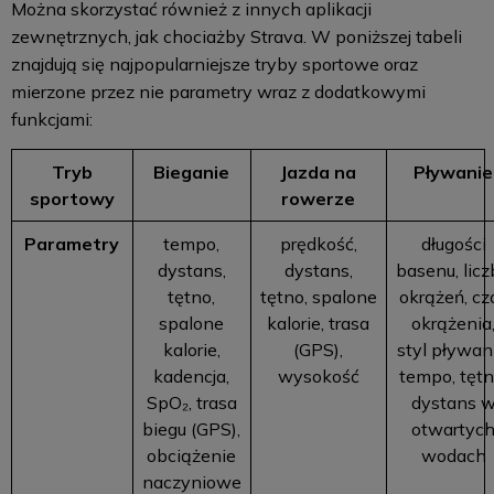
Można skorzystać również z innych aplikacji
zewnętrznych, jak chociażby Strava. W poniższej tabeli
znajdują się najpopularniejsze tryby sportowe oraz
mierzone przez nie parametry wraz z dodatkowymi
funkcjami:
Tryb
Bieganie
Jazda na
Pływanie
sportowy
rowerze
Parametry
tempo,
prędkość,
długości
dystans,
dystans,
basenu, lic
tętno,
tętno, spalone
okrążeń, cz
spalone
kalorie, trasa
okrążenia
kalorie,
(GPS),
styl pływan
kadencja,
wysokość
tempo, tętn
SpO₂, trasa
dystans 
biegu (GPS),
otwartyc
obciążenie
wodach
naczyniowe