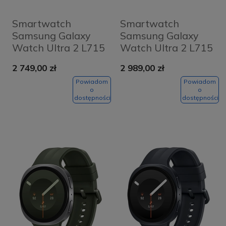
Smartwatch
Smartwatch
Samsung Galaxy
Samsung Galaxy
Watch Ultra 2 L715
Watch Ultra 2 L715
47mm LTE Srebrno-
47mm LTE Szaro-
2 749,00 zł
2 989,00 zł
oliwkowy -
czarny - Titanium
Titanium Silver-
Gray-Black
Powiadom
Powiadom
o
o
Olive
dostępności
dostępności