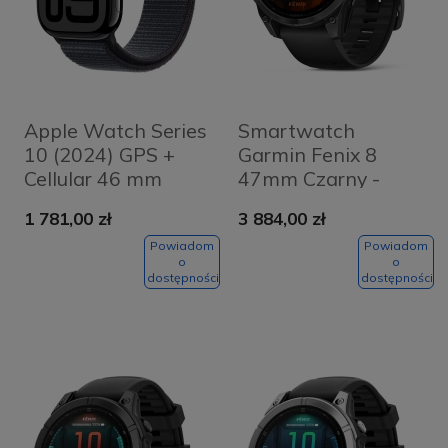
Apple Watch Series
Smartwatch
10 (2024) GPS +
Garmin Fenix 8
Cellular 46 mm
47mm Czarny -
koperta
Black
1 781,00 zł
3 884,00 zł
aluminiowa Jet
Black + pasek Ink
Powiadom
Powiadom
o
o
Sport Loop
dostępności
dostępności