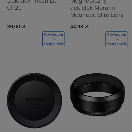
Dekielek Nikon LC-
Magnetyczny
CP21
dekielek Marumi
Magnetic Slim Lens
Cap 77 mm
39,00 zł
44,93 zł
Powiadom
Powiadom
o
o
dostępności
dostępności