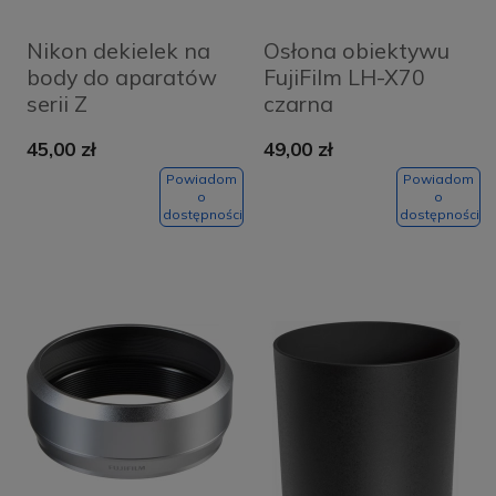
Nikon dekielek na
Osłona obiektywu
body do aparatów
FujiFilm LH-X70
serii Z
czarna
45,00 zł
49,00 zł
Powiadom
Powiadom
o
o
dostępności
dostępności