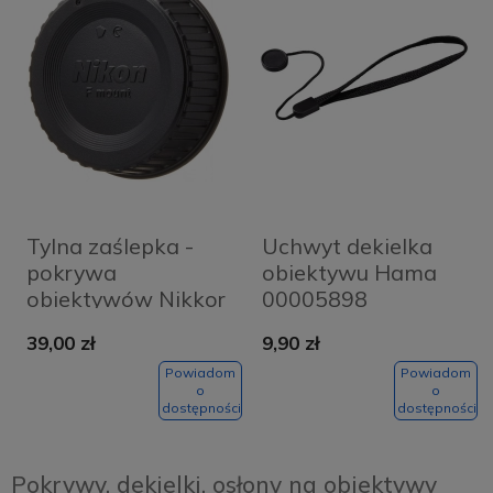
Tylna zaślepka -
Uchwyt dekielka
pokrywa
obiektywu Hama
obiektywów Nikkor
00005898
Nikon LF-4
39,00 zł
9,90 zł
Powiadom
Powiadom
o
o
dostępności
dostępności
Pokrywy, dekielki, osłony na obiektywy