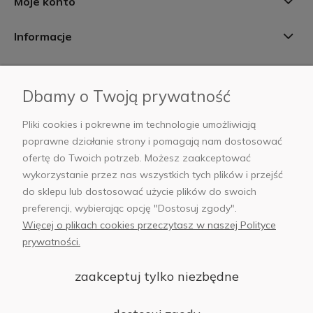
Moje konto
Informacje
Płatności i dostawa
Dbamy o Twoją prywatność
AB Foto
Pliki cookies i pokrewne im technologie umożliwiają
poprawne działanie strony i pomagają nam dostosować
ofertę do Twoich potrzeb. Możesz zaakceptować
wykorzystanie przez nas wszystkich tych plików i przejść
sklep@abfoto.pl
do sklepu lub dostosować użycie plików do swoich
preferencji, wybierając opcję "Dostosuj zgody".
+48 797 971 275
Więcej o plikach cookies przeczytasz w naszej Polityce
prywatności.
zaakceptuj tylko niezbędne
© 2025 Wszelkie prawa zastrzeżone. Serwis własnością:
AB FOTO