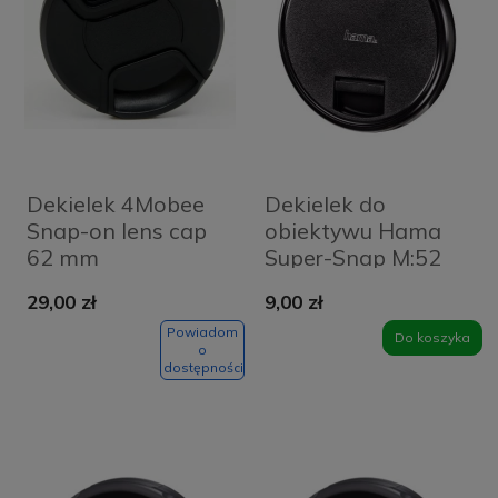
Dekielek 4Mobee
Dekielek do
Snap-on lens cap
obiektywu Hama
62 mm
Super-Snap M:52
29,00 zł
9,00 zł
Powiadom
Do koszyka
o
dostępności