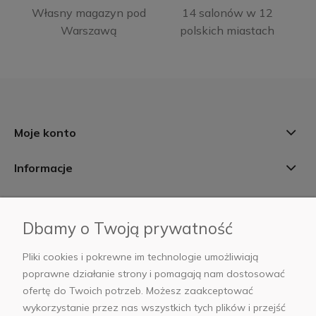
Własny magazyn pod
14 salonów w 12
Warszawą
polskich miastach
Moje konto
Informacje
Płatności i dostawa
Dbamy o Twoją prywatność
AB Foto
Pliki cookies i pokrewne im technologie umożliwiają
poprawne działanie strony i pomagają nam dostosować
ofertę do Twoich potrzeb. Możesz zaakceptować
wykorzystanie przez nas wszystkich tych plików i przejść
sklep@abfoto.pl