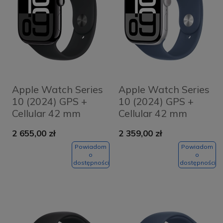
Apple Watch Series
Apple Watch Series
10 (2024) GPS +
10 (2024) GPS +
Cellular 42 mm
Cellular 42 mm
koperta
koperta
2 655,00 zł
2 359,00 zł
aluminiowa Jet
aluminiowa Silver +
Black + pasek
pasek Denim Sport
Powiadom
Powiadom
o
o
Black Sport Band
Band M/L
dostępności
dostępności
S/M