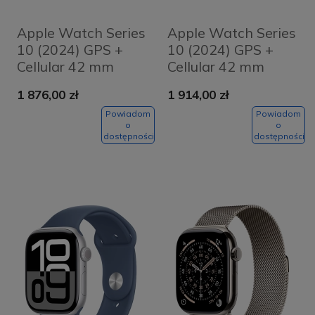
Apple Watch Series
Apple Watch Series
10 (2024) GPS +
10 (2024) GPS +
Cellular 42 mm
Cellular 42 mm
koperta
koperta
1 876,00 zł
1 914,00 zł
aluminiowa Rose
aluminiowa Silver +
Gold + pasek Light
pasek Denim Sport
Powiadom
Powiadom
o
o
Blush Sport Band
Band S/M
dostępności
dostępności
S/M