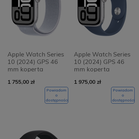
Apple Watch Series
Apple Watch Series
10 (2024) GPS 46
10 (2024) GPS 46
mm koperta
mm koperta
aluminiowa Silver +
aluminiowa Silver +
1 755,00 zł
1 975,00 zł
pasek Blue Cloud
pasek Denim Sport
Sport Loop
Band M/L
Powiadom
Powiadom
o
o
dostępności
dostępności