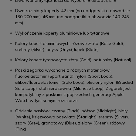
Dwa warianty łączności do wyboru: Bluetooth, LTE
Dwa rozmiary koperty: 42 mm (na nadgarstki o obwodzie
130-200 mm), 46 mm (na nadgarstki o obwodzie 140-245
mm)
Wykończenie koperty aluminiowe lub tytanowe
Kolory kopert aluminiowych: różowe złoto (Rose Gold),
srebrny (Silver), onyks (Onyx), łupek (Slate)
Kolory kopert tytanowych: złoty (Gold), naturalny (Natural)
Paski zegarka wykonane z różnych materiałów:
fluoroelastomer (Sport Band), nylon (Sport Loop),
silikon/fluoroelastomer (Solo Loop), pleciony nylon (Braided
Solo Loop), stal nierdzewna (Milanese Loop). Zegarek jest
kompatybilny z paskami z poprzednich generacji Apple
Watch w tym samym rozmiarze
Odcienie pasków: czarny (Black), północ (Midnight), biały
(White), księżycowa poświata (Starlight), srebrny (Silver),
szary (Grey), granatowy (Blue), zielony (Green), różowy
(Pink)