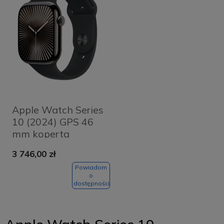
Apple Watch Series
10 (2024) GPS 46
mm koperta
tytanowa Slate +
3 746,00 zł
pasek Black Sport
Band M/L
Powiadom
o
dostępności