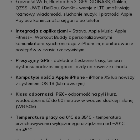
Łączność Wi-Fi, Bluetooth 5.3, GPS, GLONASS, Galileo,
QZSS, UWB i BeiDou, GymKit - wersje z LTE umożliwiają
rozmowy, wiadomości, słuchanie muzyki i płatności Apple
Pay bez konieczności sięgania po telefon
Integracja z aplikacjami
– Strava, Apple Music, Apple
Fitness+, Workout Buddy z personalizowanymi
komunikatami, synchronizacja z iPhone'm, monitorowanie
postępów w czasie rzeczywistym
Precyzyjny GPS
- dokładne śledzenie trasy, tempa i
dystansu podczas biegania, jazdy na rowerze i chodu
Kompatybilność z Apple iPhone
- iPhone XS lub nowszy
z systemem iOS 18 (lub nowszym)
Klasa odporności IP6X
- odporność na pył i kurz,
wodoodporność do 50 metrów w wodzie słodkiej i słonej
(WR 50M)
Temperatura pracy od 0°C do 35°C
- temperatura
przechowywania wyłączonego urządzenia od −20°C
do 45°C