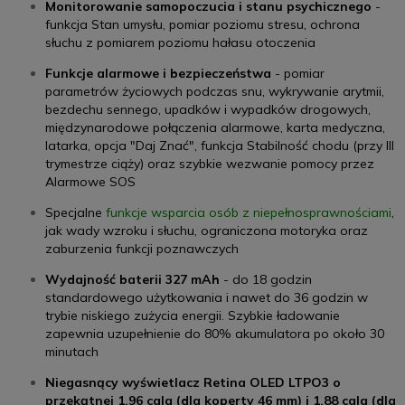
Monitorowanie samopoczucia i stanu psychicznego
-
funkcja Stan umysłu, pomiar poziomu stresu, ochrona
słuchu z pomiarem poziomu hałasu otoczenia
Funkcje alarmowe i bezpieczeństwa
- pomiar
parametrów życiowych podczas snu, wykrywanie arytmii,
bezdechu sennego, upadków i wypadków drogowych,
międzynarodowe połączenia alarmowe, karta medyczna,
latarka, opcja "Daj Znać", funkcja Stabilność chodu (przy III
trymestrze ciąży) oraz szybkie wezwanie pomocy przez
Alarmowe SOS
Specjalne
funkcje wsparcia osób z niepełnosprawnościami
,
jak wady wzroku i słuchu, ograniczona motoryka oraz
zaburzenia funkcji poznawczych
Wydajność baterii 327 mAh
- do 18 godzin
standardowego użytkowania i nawet do 36 godzin w
trybie niskiego zużycia energii. Szybkie ładowanie
zapewnia uzupełnienie do 80% akumulatora po około 30
minutach
Niegasnący wyświetlacz Retina OLED LTPO3 o
przekątnej 1,96 cala (dla koperty 46 mm) i 1,88 cala (dla