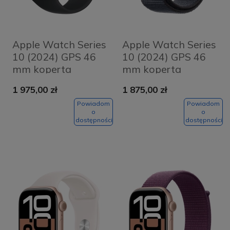
Apple Watch Series
Apple Watch Series
10 (2024) GPS 46
10 (2024) GPS 46
mm koperta
mm koperta
aluminiowa Jet
aluminiowa Jet
1 975,00 zł
1 875,00 zł
Black + pasek
Black + pasek Ink
Black Sport Band
Sport Loop
Powiadom
Powiadom
o
o
S/M
dostępności
dostępności