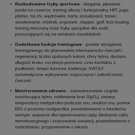
Rozbudowane tryby sportowe
- bieganie, pływanie,
jazda na rowerze, trening siłowy i funkcjonalny, HIIT, joga,
pilates, tai chi, wędrówka, narty, snowboard, taniec,
wiosłowanie, orbitrek, ergometr, stepper, golf, kick-boxing,
trening mieszany oraz tryby specjalne dla osób
poruszających się na wózkach inwalidzkich
Dodatkowe funkcje treningowe
- pomiar obciążenia
treningowego do planowania intensywności ćwiczeń i
regeneracji, liczba spalonych kalorii, sfery tętna, dystans,
długość kroku, oscylacja pionowa, czas kontaktu z
podłożem, tempo bazowe, kadencja, SWOLF,
automatyczne wykrywanie rozpoczęcia i zakończenia
ćwiczeń
Monitorowanie zdrowia
- zaawansowane czujniki
monitorujące tętno, natlenienie krwi (SpO₂), zmiany
temperatury nadgarstka podczas snu, analiza snu, pomiar
EKG z poziomu nadgarstka, powiadomienia o bezdechu
sennym, wsparcie dla rejestrowania ciąży, śledzenie cyklu
menstruacyjnego i szacowanie owulacji, powiadomienia o
nadciśnieniu, przypomnienie o lekach