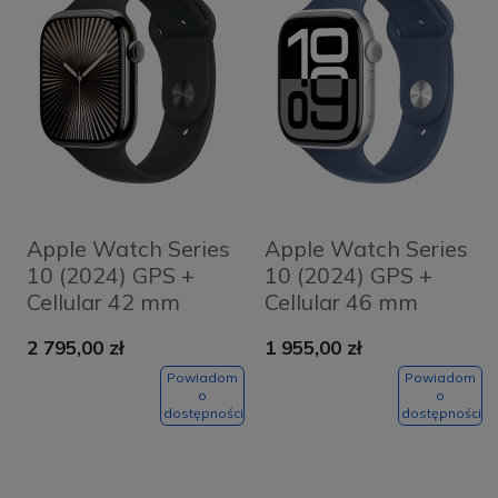
Apple Watch Series
Apple Watch Series
10 (2024) GPS +
10 (2024) GPS +
Cellular 42 mm
Cellular 46 mm
koperta tytanowa
koperta
2 795,00 zł
1 955,00 zł
Slate + pasek Black
aluminiowa Silver +
Sport Band S/M
pasek Denim Sport
Powiadom
Powiadom
o
o
Band S/M
dostępności
dostępności