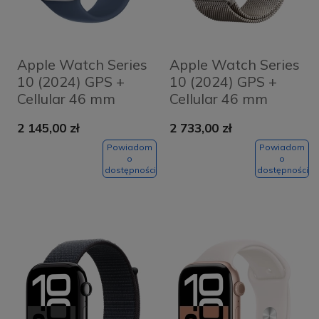
Apple Watch Series
Apple Watch Series
10 (2024) GPS +
10 (2024) GPS +
Cellular 46 mm
Cellular 46 mm
koperta
koperta tytanowa
2 145,00 zł
2 733,00 zł
aluminiowa Silver +
Natural + pasek
pasek Denim Sport
Natural Milanese
Powiadom
Powiadom
o
o
Band M/L
Loop M/L
dostępności
dostępności