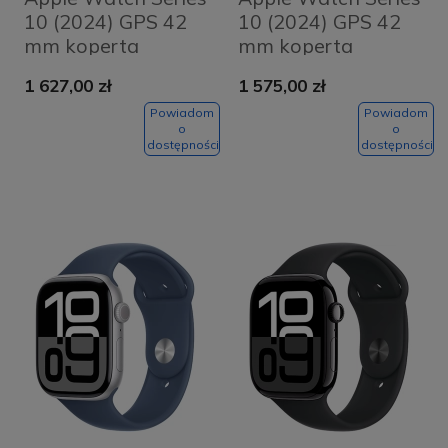
10 (2024) GPS 42
10 (2024) GPS 42
mm koperta
mm koperta
aluminiowa Silver +
aluminiowa Silver +
1 627,00 zł
1 575,00 zł
pasek Blue Cloud
pasek Denim Sport
Sport Loop
Band M/L
Powiadom
Powiadom
o
o
dostępności
dostępności