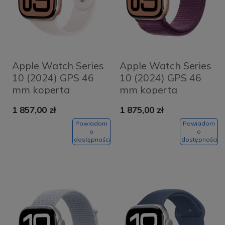
Apple Watch Series
Apple Watch Series
10 (2024) GPS 46
10 (2024) GPS 46
mm koperta
mm koperta
aluminiowa Rose
aluminiowa Rose
1 857,00 zł
1 875,00 zł
Gold + pasek Light
Gold + pasek Plum
Blush Sport Band
Sport Loop
Powiadom
Powiadom
o
o
S/M
dostępności
dostępności