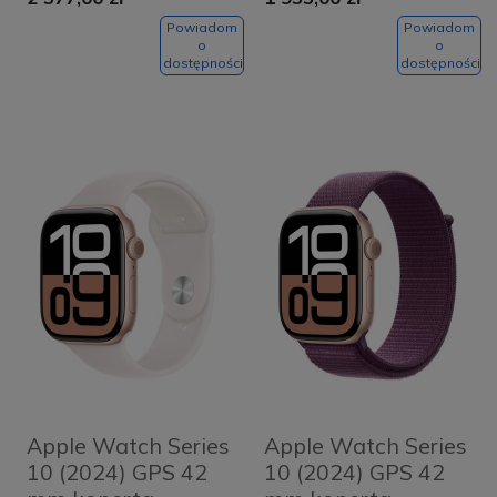
Black + pasek Ink
Gold + pasek Light
Sport Loop
Blush Sport Band
Powiadom
Powiadom
o
o
M/L
dostępności
dostępności
Apple Watch Series
Apple Watch Series
10 (2024) GPS 42
10 (2024) GPS 42