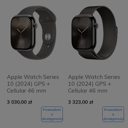
Apple Watch Series
Apple Watch Series
10 (2024) GPS +
10 (2024) GPS +
Cellular 46 mm
Cellular 46 mm
koperta tytanowa
koperta tytanowa
3 030,00 zł
3 323,00 zł
Natural + pasek
Slate + pasek Slate
Stone Grey Sport
Milanese Loop S/M
Powiadom
Powiadom
o
o
Band S/M
dostępności
dostępności