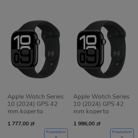
Apple Watch Series
Apple Watch Series
10 (2024) GPS 42
10 (2024) GPS 42
mm koperta
mm koperta
aluminiowa Jet
aluminiowa Jet
1 777,00 zł
1 986,00 zł
Black + pasek
Black + pasek
Black Sport Band
Black Sport Band
Powiadom
Powiadom
o
o