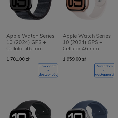
Apple Watch Series
Apple Watch Series
10 (2024) GPS +
10 (2024) GPS +
Cellular 46 mm
Cellular 46 mm
koperta
koperta
1 781,00 zł
1 959,00 zł
aluminiowa Jet
aluminiowa Rose
Black + pasek Ink
Gold + pasek Light
Powiadom
Powiadom
o
o
Sport Loop
Blush Sport Band
dostępności
dostępności
M/L