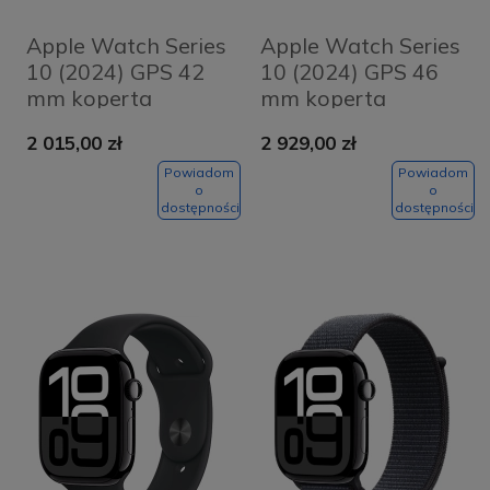
Apple Watch Series
Apple Watch Series
10 (2024) GPS 42
10 (2024) GPS 46
mm koperta
mm koperta
aluminiowa Silver +
aluminiowa Jet
2 015,00 zł
2 929,00 zł
pasek Denim Sport
Black + pasek
Band S/M
Black Sport Band
Powiadom
Powiadom
o
o
M/L
dostępności
dostępności