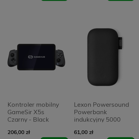
Outline Ikonik
MagSafe
Kontroler mobilny
Lexon Powersound
GameSir X5s
Powerbank
Czarny - Black
indukcyjny 5000
mAh z głośnikiem
206,00 zł
61,00 zł
bluetooth