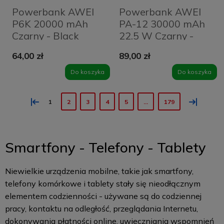
Powerbank AWEI
Powerbank AWEI
P6K 20000 mAh
PA-12 30000 mAh
Czarny - Black
22.5 W Czarny -
Black
64,00 zł
89,00 zł
Do koszyka
Do koszyka
«
»
1
2
3
4
5
...
179
Smartfony - Telefony - Tablety
Niewielkie urządzenia mobilne, takie jak smartfony,
telefony komórkowe i tablety stały się nieodłącznym
elementem codzienności - używane są do codziennej
pracy, kontaktu na odległość, przeglądania Internetu,
dokonywania płatności online, uwieczniania wspomnień