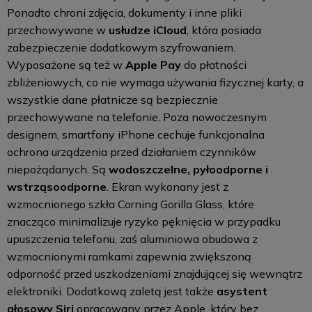
Ponadto chroni zdjęcia, dokumenty i inne pliki
przechowywane w
usłudze iCloud
, która posiada
zabezpieczenie dodatkowym szyfrowaniem.
Wyposażone są też w
Apple Pay
do płatności
zbliżeniowych, co nie wymaga używania fizycznej karty, a
wszystkie dane płatnicze są bezpiecznie
przechowywane na telefonie. Poza nowoczesnym
designem, smartfony iPhone cechuje funkcjonalna
ochrona urządzenia przed działaniem czynników
niepożądanych. Są
wodoszczelne, pyłoodporne i
wstrząsoodporne
. Ekran wykonany jest z
wzmocnionego szkła Corning Gorilla Glass, które
znacząco minimalizuje ryzyko pęknięcia w przypadku
upuszczenia telefonu, zaś aluminiowa obudowa z
wzmocnionymi ramkami zapewnia zwiększoną
odporność przed uszkodzeniami znajdującej się wewnątrz
elektroniki. Dodatkową zaletą jest także
asystent
głosowy Siri
opracowany przez Apple, który bez