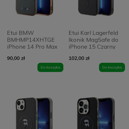
Etui BMW
Etui Karl Lagerfeld
BMHMP14XHTGE
Ikonik MagSafe do
iPhone 14 Pro Max
iPhone 15 Czarny
6.7" szary/grey
90,00 zł
102,00 zł
hardcase Gradient
Bumper MagSafe
Do koszyka
Do koszyka