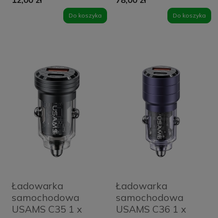
USB-C 10 W
x USB-C 36 W
Czarna - Black
Czarna - Black
Do koszyka
Do koszyka
Ładowarka
Ładowarka
samochodowa
samochodowa
USAMS C35 1 x
USAMS C36 1 x