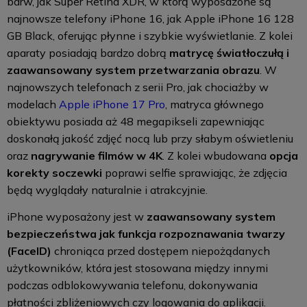
barw, jak Super Retina XDR, w którą wyposażone są
najnowsze telefony iPhone 16, jak Apple iPhone 16 128
GB Black, oferując płynne i szybkie wyświetlanie. Z kolei
aparaty posiadają bardzo dobrą
matrycę światłoczułą i
zaawansowany system przetwarzania obrazu
. W
najnowszych telefonach z serii Pro, jak chociażby w
modelach
Apple iPhone 17 Pro
, matryca głównego
obiektywu posiada aż 48 megapikseli zapewniając
doskonałą jakość zdjęć nocą lub przy słabym oświetleniu
oraz
nagrywanie filmów w 4K
. Z kolei wbudowana
opcja
korekty soczewki
poprawi selfie sprawiając, że zdjęcia
będą wyglądały naturalnie i atrakcyjnie.
iPhone wyposażony jest w
zaawansowany system
bezpieczeństwa jak funkcja rozpoznawania twarzy
(FaceID)
chroniąca przed dostępem niepożądanych
użytkowników, która jest stosowana między innymi
podczas odblokowywania telefonu, dokonywania
płatności zbliżeniowych czy logowania do aplikacji.