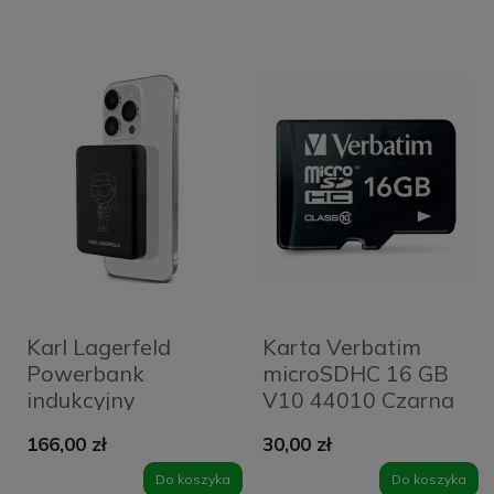
Karl Lagerfeld
Karta Verbatim
Powerbank
microSDHC 16 GB
indukcyjny
V10 44010 Czarna
KLPBM5KIOTTGK
- Black
166,00 zł
30,00 zł
5000mAh
czarny/black NFT
Do koszyka
Do koszyka