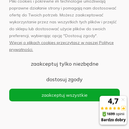
użytkowników, którzy cenią sobie wysoką jakość obsługi
Pliki cookies i pokrewne im technologie umożliwiają
w korzystnej cenie. Wydajna bateria i zaawansowane
poprawne działanie strony i pomagają nam dostosować
aparaty serii
Xiaomi 17 Ultra
stanowią dobre rozwiązanie
ofertę do Twoich potrzeb. Możesz zaakceptować
wykorzystanie przez nas wszystkich tych plików i przejść
dla osób poszukujących kompaktowego flagowca w
do sklepu lub dostosować użycie plików do swoich
korzystnej cenie.
preferencji, wybierając opcję "Dostosuj zgody".
Telefony komórkowe - Prostota obsługi do
Więcej o plikach cookies przeczytasz w naszej Polityce
codziennego użytkowania
prywatności.
Telefony komórkowe doskonale sprawdzą się w
zaakceptuj tylko niezbędne
codziennej komunikacji - od wysyłania SMS po
prowadzenie rozmów telefonicznych, zaś w przypadku
dostosuj zgody
telefonów z ekranem dotykowym, również przy pomocy
komunikatorów. Są to propozycje budżetowe dla
zaakceptuj wszystkie
wszystkich tych, którzy poszukują odpowiedniego
telefonu dla seniora
lub modelu, który sprawdzi się jako
pierwszy telefon dla dziecka czy nastolatka
. W ofercie
sklepu AB Foto znajdą Państwo
telefony komórkowe
z
kolorowym wyświetlaczem i dużymi przyciskami