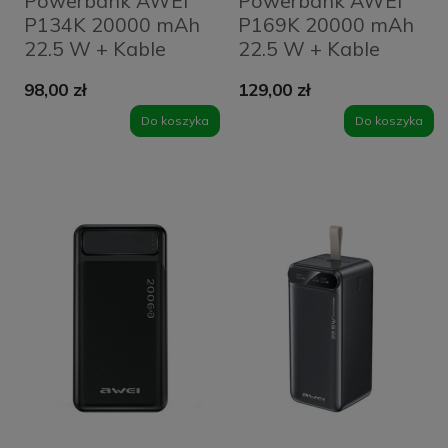
Powerbank AWEI
Powerbank AWEI
P134K 20000 mAh
P169K 20000 mAh
22.5 W + Kable
22.5 W + Kable
USB-A/USB-
USB-C/Lightning
98,00 zł
129,00 zł
C/Lightning/microUSB
Czarny - Black
Czarny - Black
Do koszyka
Do koszyka