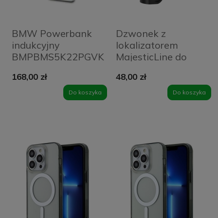
BMW Powerbank
Dzwonek z
indukcyjny
lokalizatorem
BMPBMS5K22PGVK
MajesticLine do
15W 5000mAh +
roweru Czarny -
168,00 zł
48,00 zł
kabel czarny/black
Black
M Collection
Do koszyka
Do koszyka
MagSafe