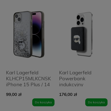
Karl Lagerfeld
Karl Lagerfeld
KLHCP15MLKCNSK
Powerbank
iPhone 15 Plus / 14
indukcyjny
Plus 6.7"
KLPB5FPGKSKIHK
99,00 zł
176,00 zł
transparent
15W 5000mAh
hardcase Liquid
czarny/black Karl
Do koszyka
Do koszyka
Glitter Choupette
Head Pin MagSafe