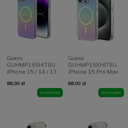
Guess
Guess
GUHMP15SHITSU
GUHMP15XHITSU
iPhone 15 / 14 / 13
iPhone 15 Pro Max
6.1"
6.7"
88,00 zł
88,00 zł
fioletowy/purple
fioletowy/purple
hardcase IML
hardcase IML
Do koszyka
Do koszyka
Iridescent MagSafe
Iridescent MagSafe