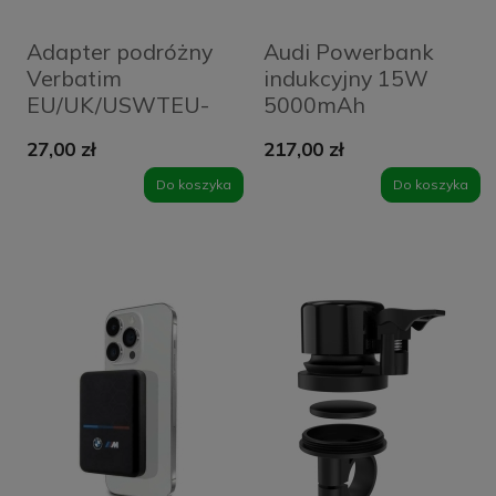
Adapter podróżny
Audi Powerbank
Verbatim
indukcyjny 15W
EU/UK/USWTEU-
5000mAh
02 49549 Biały -
szary/grey Big Logo
27,00 zł
217,00 zł
White
MagSafe AU-
MWPB5000-
Do koszyka
Do koszyka
GT/D1-GY