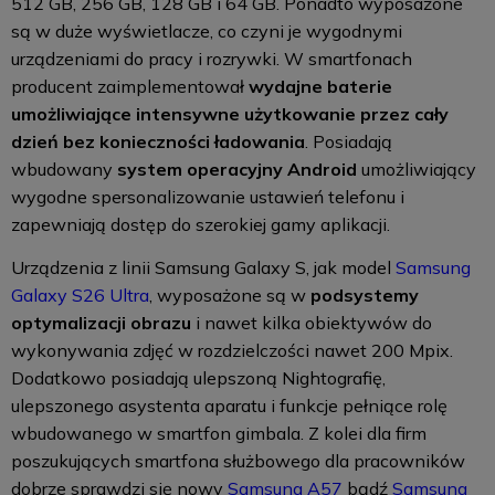
512 GB, 256 GB, 128 GB i 64 GB. Ponadto wyposażone
są w duże wyświetlacze, co czyni je wygodnymi
urządzeniami do pracy i rozrywki. W smartfonach
producent zaimplementował
wydajne baterie
umożliwiające intensywne użytkowanie przez cały
dzień bez konieczności ładowania
. Posiadają
wbudowany
system operacyjny Android
umożliwiający
wygodne spersonalizowanie ustawień telefonu i
zapewniają dostęp do szerokiej gamy aplikacji.
Urządzenia z linii Samsung Galaxy S, jak model
Samsung
Galaxy S26 Ultra
, wyposażone są w
podsystemy
optymalizacji obrazu
i nawet kilka obiektywów do
wykonywania zdjęć w rozdzielczości nawet 200 Mpix.
Dodatkowo posiadają ulepszoną Nightografię,
ulepszonego asystenta aparatu i funkcje pełniące rolę
wbudowanego w smartfon gimbala. Z kolei dla firm
poszukujących smartfona służbowego dla pracowników
dobrze sprawdzi się nowy
Samsung A57
bądź
Samsung