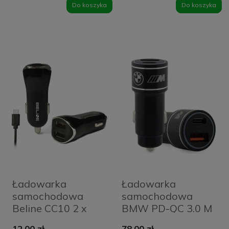
czarny/black
Do koszyka
Do koszyka
LA128N
Ładowarka
Ładowarka
samochodowa
samochodowa
Beline CC10 2 x
BMW PD-QC 3.0 M
USB-A + kabel
Edition 1 x USB-A 1
12,00 zł
78,00 zł