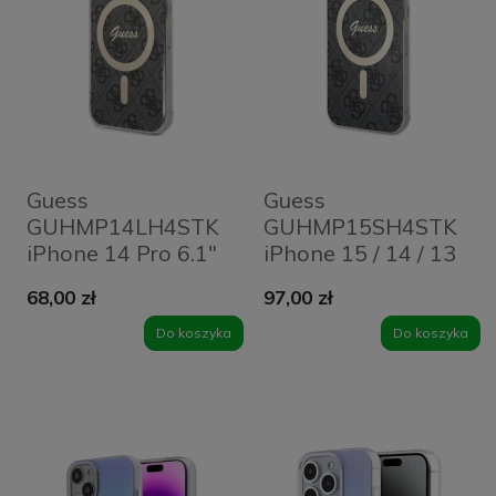
Guess
Guess
GUHMP14LH4STK
GUHMP15SH4STK
iPhone 14 Pro 6.1"
iPhone 15 / 14 / 13
czarny/black
6.1" czarny/black
68,00 zł
97,00 zł
hardcase 4G
hardcase IML 4G
MagSafe
MagSafe
Do koszyka
Do koszyka