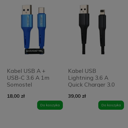
Kabel USB A +
Kabel USB
USB-C 3.6 A 1m
Lightning 3.6 A
Somostel
Quick Charger 3.0
POWERLINE SMS-
1m Somostel
18,00 zł
39,00 zł
BW06 niebieski
POWERLINE SMS-
BW06 czarny
Do koszyka
Do koszyka