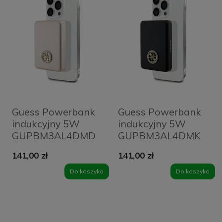
Guess Powerbank
Guess Powerbank
indukcyjny 5W
indukcyjny 5W
GUPBM3AL4DMD
GUPBM3AL4DMK
3000mAh
3000mAh
141,00 zł
141,00 zł
złoty/gold MagSafe
czarny/black
4G Strassed Metal
MagSafe 4G
Do koszyka
Do koszyka
Logo
Strassed Metal
Logo