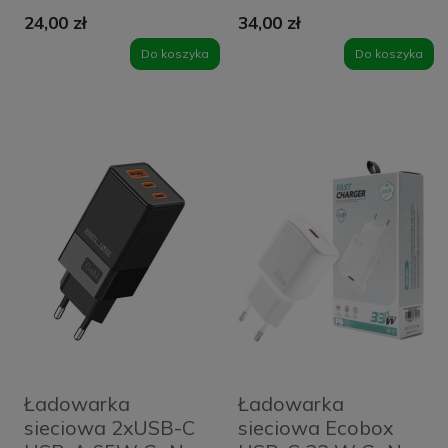
USB-A + 1 x USB-C
USB-A + 1 x USB-C
24,00 zł
34,00 zł
45 W Czarna -
95 W Fioletowa -
Black
Purple
Do koszyka
Do koszyka
Ładowarka
Ładowarka
sieciowa 2xUSB-C
sieciowa Ecobox