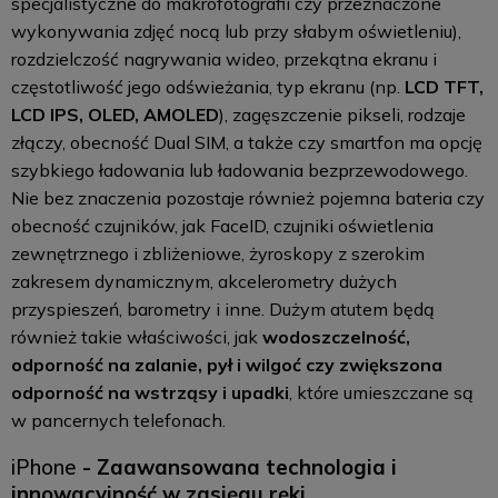
specjalistyczne do makrofotografii czy przeznaczone
wykonywania zdjęć nocą lub przy słabym oświetleniu),
rozdzielczość nagrywania wideo, przekątna ekranu i
częstotliwość jego odświeżania, typ ekranu (np.
LCD TFT,
LCD IPS, OLED, AMOLED
), zagęszczenie pikseli, rodzaje
złączy, obecność Dual SIM, a także czy smartfon ma opcję
szybkiego ładowania lub ładowania bezprzewodowego.
Nie bez znaczenia pozostaje również pojemna bateria czy
obecność czujników, jak FaceID, czujniki oświetlenia
zewnętrznego i zbliżeniowe, żyroskopy z szerokim
zakresem dynamicznym, akcelerometry dużych
przyspieszeń, barometry i inne. Dużym atutem będą
również takie właściwości, jak
wodoszczelność,
odporność na zalanie, pył i wilgoć czy zwiększona
odporność na wstrząsy i upadki
, które umieszczane są
w pancernych telefonach.
iPhone
- Zaawansowana technologia i
innowacyjność w zasięgu ręki