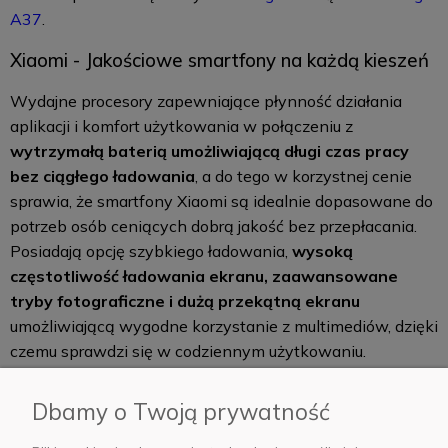
A37
.
Xiaomi - Jakościowe smartfony na każdą kieszeń
Wydajne procesory zapewniające płynność działania
aplikacji i komfort użytkowania w połączeniu z
wytrzymałą baterią umożliwiającą długi czas pracy
bez ciągłego ładowania
, a do tego w korzystnej cenie
sprawia, że smartfony Xiaomi są idealnie dopasowane do
potrzeb osób ceniących dobrą jakość bez przepłacania.
Posiadają opcję szybkiego ładowania,
wysoką
częstotliwość ładowania ekranu, zaawansowane
tryby fotograficzne i dużą przekątną ekranu
umożliwiającą wygodne korzystanie z multimediów, dzięki
czemu sprawdzi się w codziennym użytkowaniu.
Intuicyjne oprogramowanie
sprawia, że telefony Xiaomi
są dobrym wyborem na pierwszy telefon dla nastolatka,
Dbamy o Twoją prywatność
ale też dla bardziej obeznanych technologicznie