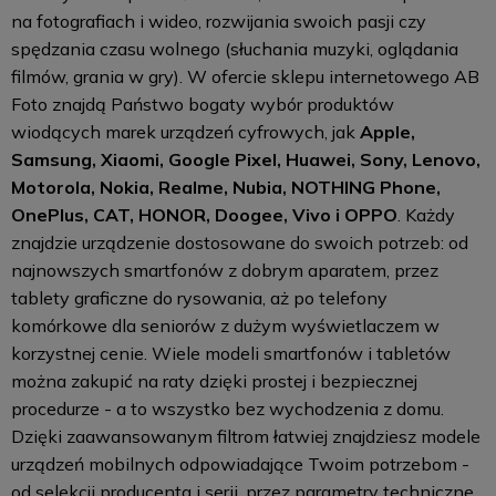
na fotografiach i wideo, rozwijania swoich pasji czy
spędzania czasu wolnego (słuchania muzyki, oglądania
filmów, grania w gry). W ofercie sklepu internetowego AB
Foto znajdą Państwo bogaty wybór produktów
wiodących marek urządzeń cyfrowych, jak
Apple,
Samsung, Xiaomi, Google Pixel, Huawei, Sony, Lenovo,
Motorola, Nokia, Realme, Nubia, NOTHING Phone,
OnePlus, CAT, HONOR, Doogee, Vivo i OPPO
. Każdy
znajdzie urządzenie dostosowane do swoich potrzeb: od
najnowszych smartfonów z dobrym aparatem, przez
tablety graficzne do rysowania, aż po telefony
komórkowe dla seniorów z dużym wyświetlaczem w
korzystnej cenie. Wiele modeli smartfonów i tabletów
można zakupić na raty dzięki prostej i bezpiecznej
procedurze - a to wszystko bez wychodzenia z domu.
Dzięki zaawansowanym filtrom łatwiej znajdziesz modele
urządzeń mobilnych odpowiadające Twoim potrzebom -
od selekcji producenta i serii, przez parametry techniczne,