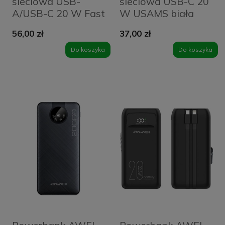
sieciowa USB-
sieciowa USB-C 20
A/USB-C 20 W Fast
W USAMS biała
Charging USAMS
56,00 zł
37,00 zł
czarna
Do koszyka
Do koszyka