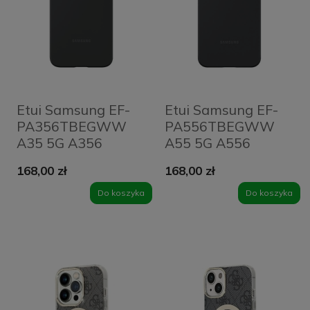
Etui Samsung EF-
Etui Samsung EF-
PA356TBEGWW
PA556TBEGWW
A35 5G A356
A55 5G A556
czarny/black
czarny/black
168,00 zł
168,00 zł
Silicone Cover
Silicone Cover
Do koszyka
Do koszyka