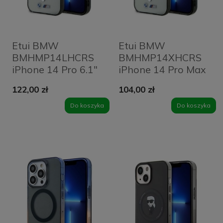
Etui BMW
Etui BMW
BMHMP14LHCRS
BMHMP14XHCRS
iPhone 14 Pro 6.1"
iPhone 14 Pro Max
transparent
6.7" transparent
122,00 zł
104,00 zł
hardcase Silver
hardcase Silver
Ring MagSafe
Ring MagSafe
Do koszyka
Do koszyka