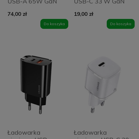
USB-A 65W GaN
USB-C 33 W GaN
Beline czarna
Biała - White
74,00 zł
19,00 zł
Do koszyka
Do koszyka
Ładowarka
Ładowarka