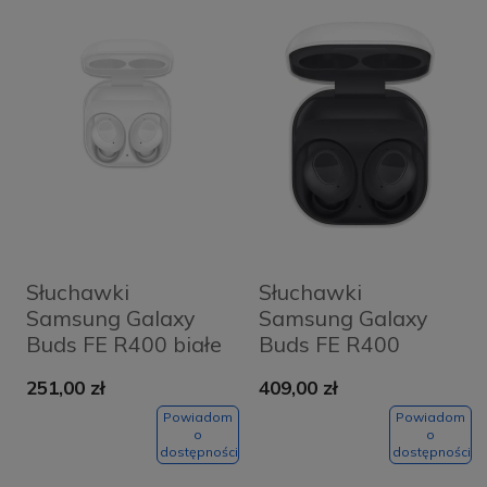
Słuchawki
Słuchawki
Samsung Galaxy
Samsung Galaxy
Buds FE R400 białe
Buds FE R400
Grafitowe -
251,00 zł
409,00 zł
Graphite
Powiadom
Powiadom
o
o
dostępności
dostępności