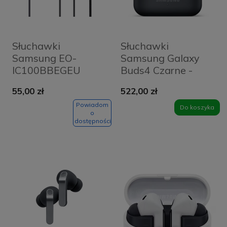
Słuchawki
Słuchawki
Samsung EO-
Samsung Galaxy
IC100BBEGEU
Buds4 Czarne -
USB-C
Black
55,00 zł
522,00 zł
Powiadom
Do koszyka
o
dostępności