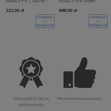
Buds3 FE Czarne -
Buds3 Pro białe
Black
322,00 zł
698,00 zł
Powiadom
Powiadom
o
o
dostępności
dostępności
Od ponad 25 lat na
Renomowani producenci
polskim rynku