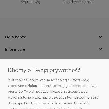
Warszawą
polskich miastach
Moje konto
Informacje
Płatności i dostawa
Dbamy o Twoją prywatność
AB Foto
Pliki cookies i pokrewne im technologie umożliwiają
poprawne działanie strony i pomagają nam dostosować
ofertę do Twoich potrzeb. Możesz zaakceptować
wykorzystanie przez nas wszystkich tych plików i przejść
sklep@abfoto.pl
do sklepu lub dostosować użycie plików do swoich