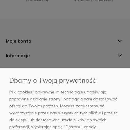
Moje konto
Informacje
Płatności i dostawa
Dbamy o Twoją prywatność
AB Foto
Pliki cookies i pokrewne im technologie umożliwiają
poprawne działanie strony i pomagają nam dostosować
ofertę do Twoich potrzeb. Możesz zaakceptować
wykorzystanie przez nas wszystkich tych plików i przejść
sklep@abfoto.pl
do sklepu lub dostosować użycie plików do swoich
preferencji, wybierając opcję "Dostosuj zgody".
+48 797 971 275