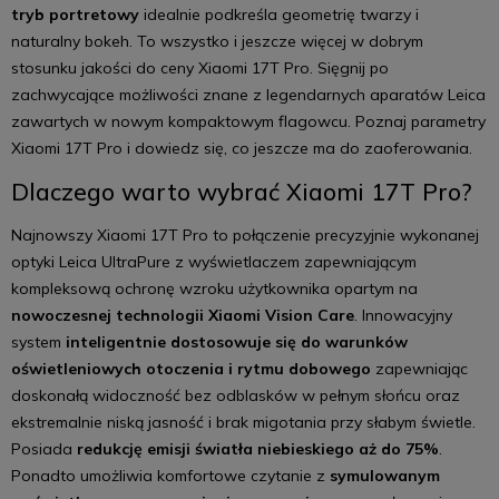
tryb portretowy
idealnie podkreśla geometrię twarzy i
naturalny bokeh. To wszystko i jeszcze więcej w dobrym
stosunku jakości do ceny Xiaomi 17T Pro. Sięgnij po
zachwycające możliwości znane z legendarnych aparatów Leica
zawartych w nowym kompaktowym flagowcu. Poznaj parametry
Xiaomi 17T Pro i dowiedz się, co jeszcze ma do zaoferowania.
Dlaczego warto wybrać Xiaomi 17T Pro?
Najnowszy Xiaomi 17T Pro to połączenie precyzyjnie wykonanej
optyki Leica UltraPure z wyświetlaczem zapewniającym
kompleksową ochronę wzroku użytkownika opartym na
nowoczesnej technologii Xiaomi Vision Care
. Innowacyjny
system
inteligentnie dostosowuje się do warunków
oświetleniowych otoczenia i rytmu dobowego
zapewniając
doskonałą widoczność bez odblasków w pełnym słońcu oraz
ekstremalnie niską jasność i brak migotania przy słabym świetle.
Posiada
redukcję emisji światła niebieskiego aż do 75%
.
Ponadto umożliwia komfortowe czytanie z
symulowanym