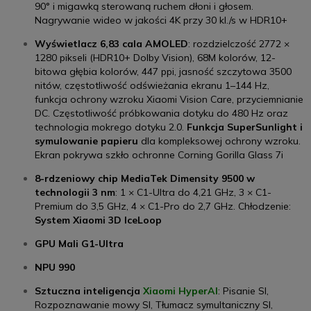
90° i migawką sterowaną ruchem dłoni i głosem.
Nagrywanie wideo w jakości 4K przy 30 kl./s w HDR10+
Wyświetlacz 6,83 cala AMOLED
: rozdzielczość 2772 ×
1280 pikseli (HDR10+ Dolby Vision), 68M kolorów, 12-
bitowa głębia kolorów, 447 ppi, jasność szczytowa 3500
nitów, częstotliwość odświeżania ekranu 1–144 Hz,
funkcja ochrony wzroku Xiaomi Vision Care, przyciemnianie
DC. Częstotliwość próbkowania dotyku do 480 Hz oraz
technologia mokrego dotyku 2.0.
Funkcja SuperSunlight i
symulowanie papieru
dla kompleksowej ochrony wzroku.
Ekran pokrywa szkło ochronne Corning Gorilla Glass 7i
8-rdzeniowy chip MediaTek Dimensity 9500 w
technologii 3 nm
: 1 × C1-Ultra do 4,21 GHz, 3 × C1-
Premium do 3,5 GHz, 4 × C1-Pro do 2,7 GHz. Chłodzenie:
System Xiaomi 3D IceLoop
GPU Mali G1-Ultra
NPU 990
Sztuczna inteligencja
Xiaomi HyperAI
: Pisanie SI,
Rozpoznawanie mowy SI, Tłumacz symultaniczny SI,