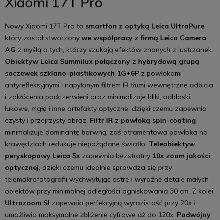
Xiaomi 17T Pro
Nowy Xiaomi 17T Pro to
smartfon z optyką Leica UltraPure
,
który został stworzony
we współpracy z firmą Leica Camera
AG
z myślą o tych, którzy szukają efektów znanych z lustrzanek.
Obiektyw Leica Summilux połączony z hybrydową grupą
soczewek szklano-plastikowych 1G+6P
z powłokami
antyrefleksyjnymi i napylonym filtrem IR tłumi wewnętrzne odbicia
i zakłócenia podczerwieni oraz minimalizuje bliki, odblaski
łukowe, mgłę i inne artefakty optyczne, dzięki czemu zapewnia
czysty i przejrzysty obraz.
Filtr IR z powłoką spin-coating
minimalizuje dominantę barwną, zaś atramentowa powłoka na
krawędziach redukuje niepożądane światło.
Teleobiektyw
peryskopowy Leica 5x
zapewnia bezstratny
10x zoom jakości
optycznej
, dzięki czemu idealnie sprawdza się przy
telemakrofotografii wychwytując ostre i wyraźne detale małych
obiektów przy minimalnej odległości ogniskowania 30 cm. Z kolei
Ultrazoom SI
zapewnia perfekcyjną wyrazistość przy 20x i
umożliwia maksymalne zbliżenie cyfrowe aż do 120x.
Podwójny