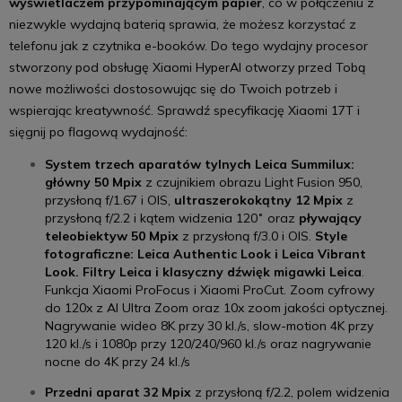
wyświetlaczem przypominającym papier
, co w połączeniu z
niezwykle wydajną baterią sprawia, że możesz korzystać z
telefonu jak z czytnika e-booków. Do tego wydajny procesor
stworzony pod obsługę Xiaomi HyperAI otworzy przed Tobą
nowe możliwości dostosowując się do Twoich potrzeb i
wspierając kreatywność. Sprawdź specyfikację Xiaomi 17T i
sięgnij po flagową wydajność:
System trzech aparatów tylnych Leica Summilux:
główny 50 Mpix
z czujnikiem obrazu Light Fusion 950,
przysłoną f/1.67 i OIS,
ultraszerokokątny 12 Mpix
z
przysłoną f/2.2 i kątem widzenia 120˚ oraz
pływający
teleobiektyw 50 Mpix
z przysłoną f/3.0 i OIS.
Style
fotograficzne: Leica Authentic Look i Leica Vibrant
Look. Filtry Leica i klasyczny dźwięk migawki Leica
.
Funkcja Xiaomi ProFocus i Xiaomi ProCut. Zoom cyfrowy
do 120x z AI Ultra Zoom oraz 10x zoom jakości optycznej.
Nagrywanie wideo 8K przy 30 kl./s, slow-motion 4K przy
120 kl./s i 1080p przy 120/240/960 kl./s oraz nagrywanie
nocne do 4K przy 24 kl./s
Przedni aparat 32 Mpix
z przysłoną f/2.2, polem widzenia