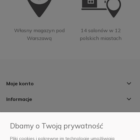
Własny magazyn pod
14 salonów w 12
Warszawą
polskich miastach
Moje konto
Informacje
Płatności i dostawa
Dbamy o Twoją prywatność
AB Foto
Pliki cookies i pokrewne im technologie umożliwiają