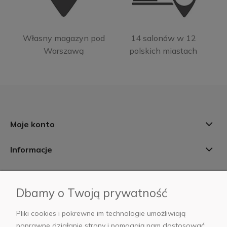
Własny magazyn pod
14 salonów w 12
Warszawą
polskich miastach
Moje konto
Informacje
Płatności i dostawa
Dbamy o Twoją prywatność
AB Foto
Pliki cookies i pokrewne im technologie umożliwiają
poprawne działanie strony i pomagają nam dostosować