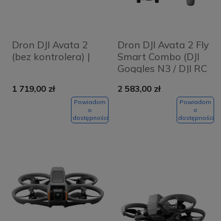
Dron DJI Avata 2
Dron DJI Avata 2 Fly
(bez kontrolera) |
Smart Combo (DJI
Goggles N3 / DJI RC
Motion 3 / 1
1 719,00 zł
2 583,00 zł
akumulator)
Powiadom
Powiadom
o
o
dostępności
dostępności