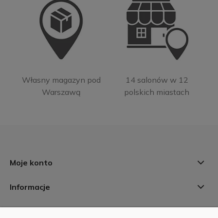
Własny magazyn pod
14 salonów w 12
Warszawą
polskich miastach
Moje konto
Informacje
Płatności i dostawa