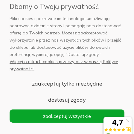
Dbamy o Twoją prywatność
AB Foto
Pliki cookies i pokrewne im technologie umożliwiają
poprawne działanie strony i pomagają nam dostosować
ofertę do Twoich potrzeb. Możesz zaakceptować
wykorzystanie przez nas wszystkich tych plików i przejść
sklep@abfoto.pl
do sklepu lub dostosować użycie plików do swoich
preferencji, wybierając opcję "Dostosuj zgody".
+48 797 971 275
Więcej o plikach cookies przeczytasz w naszej Polityce
prywatności.
zaakceptuj tylko niezbędne
© 2025 Wszelkie prawa zastrzeżone. Serwis własnością:
AB FOTO
dostosuj zgody
Sp. z o.o.
Siedziba: 02-486 WARSZAWA, Al. Jerozolimskie 176, NIP
zaakceptuj wszystkie
1132646403 KRS nr 0000271999
.