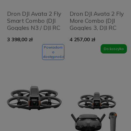
Dron DJI Avata 2 Fly
Dron DJI Avata 2 Fly
Smart Combo (DJI
More Combo (DJI
Goggles N3 / DJI RC
Goggles 3, DJI RC
Motion 3 / 3
Motion 3, 3
3 398,00 zł
4 257,00 zł
akumulatory)
akumulatory)
Powiadom
Do koszyka
o
dostępności