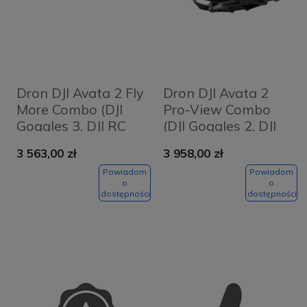
Dron DJI Avata 2 Fly
Dron DJI Avata 2
More Combo (DJI
Pro-View Combo
Goggles 3, DJI RC
(DJI Goggles 2, DJI
Motion 3, 1
RC Motion 2, 3
3 563,00 zł
3 958,00 zł
akumulator)
akumulatory)
Powiadom
Powiadom
o
o
dostępności
dostępności