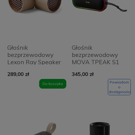
Głośnik
Głośnik
bezprzewodowy
bezprzewodowy
Lexon Ray Speaker
MOVA TPEAK S1
Złoty - Gold
RGB Czarny - Black
289,00 zł
345,00 zł
Powiadom
Do koszyka
o
dostępności