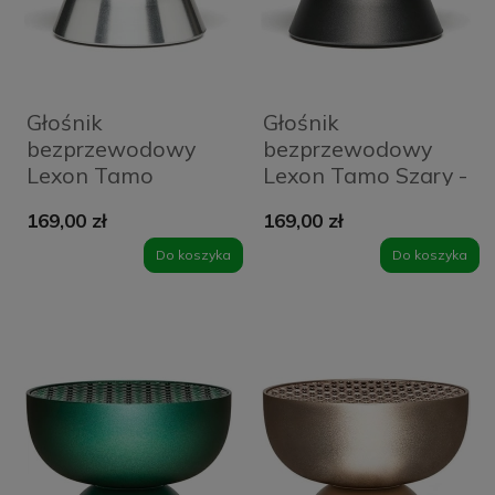
Głośnik
Głośnik
bezprzewodowy
bezprzewodowy
Lexon Tamo
Lexon Tamo Szary -
Srebrny - Polished
Gun Metal
169,00 zł
169,00 zł
Aluminum
Do koszyka
Do koszyka