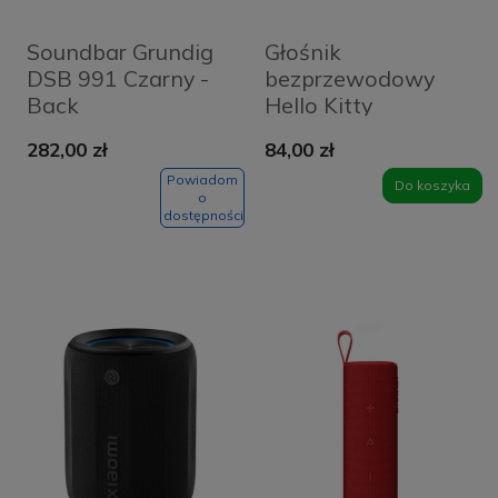
Soundbar Grundig
Głośnik
DSB 991 Czarny -
bezprzewodowy
Back
Hello Kitty
Electroplate
282,00 zł
84,00 zł
Gradient Różowy -
Pink
Powiadom
Do koszyka
o
dostępności