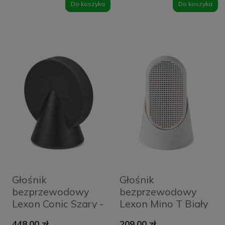
Do koszyka
Do koszyka
Głośnik
Głośnik
bezprzewodowy
bezprzewodowy
Lexon Conic Szary -
Lexon Mino T Biały
Gray
- Matt White
448,00 zł
209,00 zł