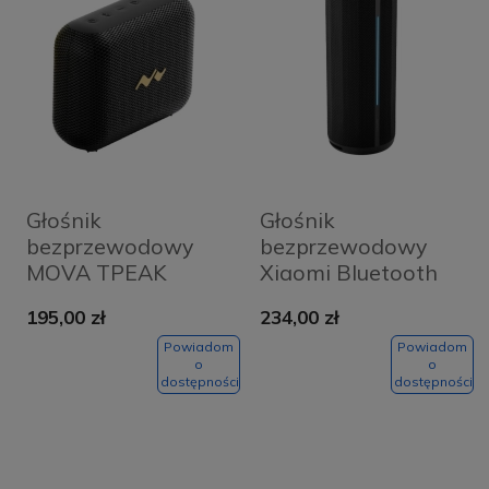
Głośnik
Głośnik
bezprzewodowy
bezprzewodowy
MOVA TPEAK
Xiaomi Bluetooth
S1mini Czarny -
Speaker 40 W
195,00 zł
234,00 zł
Black
Czarny - Black
Powiadom
Powiadom
o
o
dostępności
dostępności