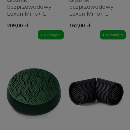
bezprzewodowy
bezprzewodowy
Lexon Mino+ L
Lexon Mino+ L
Niebieski - Dark
Szary - Metallic
209,00 zł
162,00 zł
Blue
Grey
Do koszyka
Do koszyka