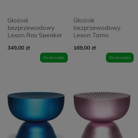
Głośnik
Głośnik
bezprzewodowy
bezprzewodowy
Lexon Ray Speaker
Lexon Tamo
Srebrny - Raw Alu
Czerwony - Dark
349,00 zł
169,00 zł
Red
Do koszyka
Do koszyka