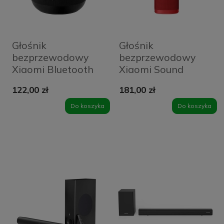
Głośnik
Głośnik
bezprzewodowy
bezprzewodowy
Xiaomi Bluetooth
Xiaomi Sound
Speaker Mini
Outdoor 30 W
122,00 zł
181,00 zł
Czarny - Black
Czerwony - Red
Do koszyka
Do koszyka