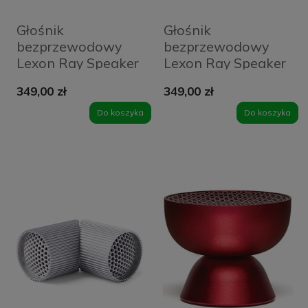
Głośnik
Głośnik
bezprzewodowy
bezprzewodowy
Lexon Ray Speaker
Lexon Ray Speaker
Czerwony - Dark
Niebieski - Blue
349,00 zł
349,00 zł
Red
Do koszyka
Do koszyka