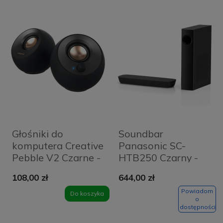
Głośniki do
Soundbar
komputera Creative
Panasonic SC-
Pebble V2 Czarne -
HTB250 Czarny -
Black
Black
108,00 zł
644,00 zł
Powiadom
Do koszyka
o
dostępności