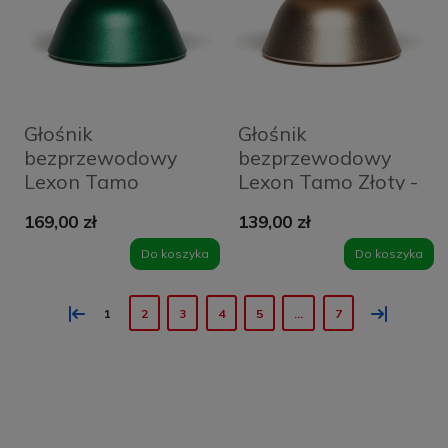
Głośnik
Głośnik
bezprzewodowy
bezprzewodowy
Lexon Tamo
Lexon Tamo Złoty -
Zielony - Dark
Soft Gold
169,00 zł
139,00 zł
Green
Do koszyka
Do koszyka
«
»
1
2
3
4
5
...
7