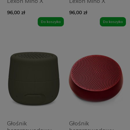
Lexon Mino X
Lexon Mino X
Czerwony - Red
Różowy - Light
96,00 zł
96,00 zł
Pink
Do koszyka
Do koszyka
Głośnik
Głośnik