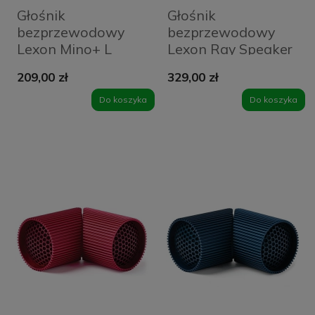
Głośnik
Głośnik
bezprzewodowy
bezprzewodowy
Lexon Mino+ L
Lexon Ray Speaker
Zielony - Dark
Czarny - Matt Black
209,00 zł
329,00 zł
Green
Do koszyka
Do koszyka