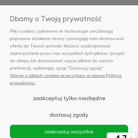
Płatności i dostawa
Dbamy o Twoją prywatność
AB Foto
Pliki cookies i pokrewne im technologie umożliwiają
poprawne działanie strony i pomagają nam dostosować
ofertę do Twoich potrzeb. Możesz zaakceptować
wykorzystanie przez nas wszystkich tych plików i przejść
sklep@abfoto.pl
do sklepu lub dostosować użycie plików do swoich
preferencji, wybierając opcję "Dostosuj zgody".
+48 797 971 275
Więcej o plikach cookies przeczytasz w naszej Polityce
prywatności.
zaakceptuj tylko niezbędne
© 2025 Wszelkie prawa zastrzeżone. Serwis własnością:
AB FOTO
dostosuj zgody
Sp. z o.o.
Siedziba: 02-486 WARSZAWA, Al. Jerozolimskie 176, NIP
zaakceptuj wszystkie
1132646403 KRS nr 0000271999
.