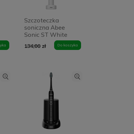
Szczoteczka
soniczna Abee
Sonic ST White
yka
134,00 zł
Do koszyka
179,00 zł