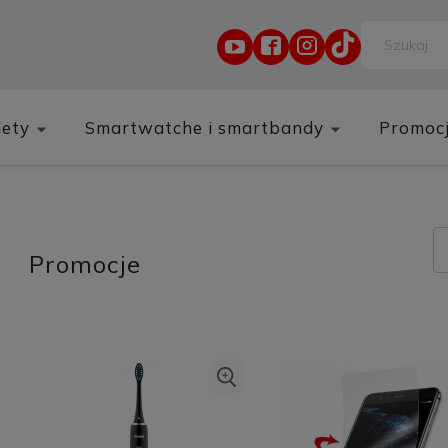
lety
Smartwatche i smartbandy
Promoc
Promocje