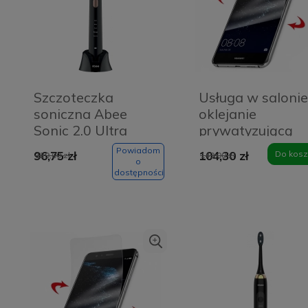
Szczoteczka
Usługa w salonie
soniczna Abee
oklejanie
Sonic 2.0 Ultra
prywatyzującą
Black
folią ochronną
Powiadom
96,75 zł
104,30 zł
Do kosz
129,00 zł
149,00 zł
PanzerGlass -
o
dostępności
ekran smartfona