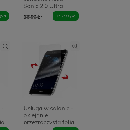
Sonic 2.0 Ultra
White
yka
96,00 zł
Do koszyka
129,00 zł
 -
Usługa w salonie -
oklejanie
ią
przezroczystą folią
ochronną