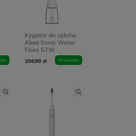
Irygator do zębów
Abee Sonic Water
Floss STW
yka
104,00 zł
Do koszyka
139,00 zł