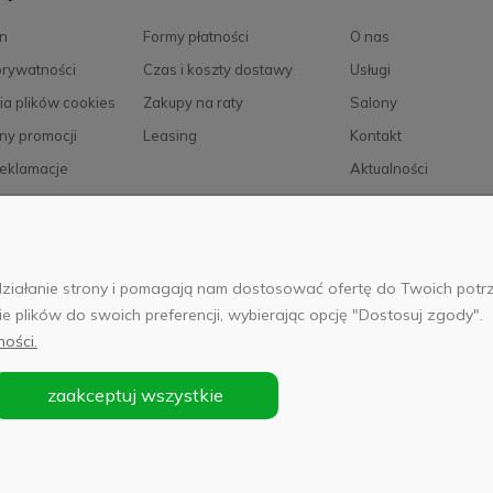
n
Formy płatności
O nas
prywatności
Czas i koszty dostawy
Usługi
ia plików cookies
Zakupy na raty
Salony
ny promocji
Leasing
Kontakt
reklamacje
Aktualności
Kariera
e działanie strony i pomagają nam dostosować ofertę do Twoich po
025 Wszelkie prawa zastrzeżone. Serwis własnością:
AB FOTO Sp. z 
ie plików do swoich preferencji, wybierając opcję "Dostosuj zgody".
 02-486 WARSZAWA, Al. Jerozolimskie 176, NIP 1132646403 KRS nr 
ności.
zaakceptuj wszystkie