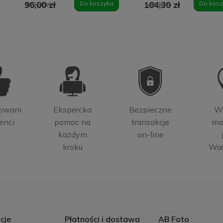
96,00 zł
Do koszyka
104,30 zł
Do kosz
129,00 zł
149,00 zł
PanzerGlass -
ekran tabletu
owani
Ekspercka
Bezpieczne
W
enci
pomoc na
transakcje
ma
każdym
on-line
kroku
Wa
cje
Płatności i dostawa
AB Foto