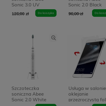
Sonic 3.0 UV
Sonic 2.0 Black
White
126,00 zł
Do koszyka
96,00 zł
Do kosz
169,00 zł
129,00 zł
Szczoteczka
Usługa w salonie
soniczna Abee
oklejanie
Sonic 2.0 White
przezroczystą fol
ochronną