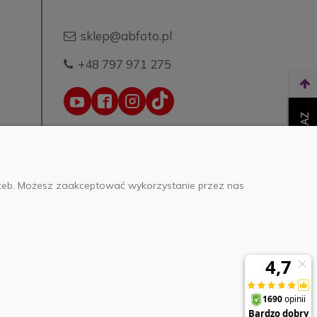
sklep@abfoto.pl
+48 797 971 275
WEŹ LEASING TERAZ
trzeb. Możesz zaakceptować wykorzystanie przez nas
o.o.
0000271999
.