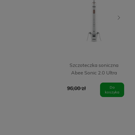
Szczoteczka soniczna
Abee Sonic 2.0 Ultra
White
96,00 zł
Do
129,00 zł
koszyka