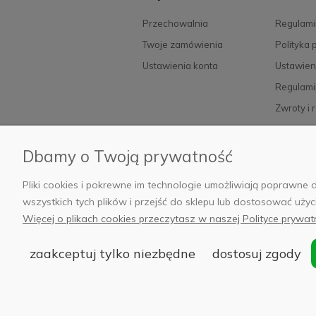
Przechowalnia
Regulami
Twoje zamówienia
Polityka 
Ustawienia konta
Ustawien
Regulami
Zwroty i 
FAQ
Dbamy o Twoją prywatność
Pliki cookies i pokrewne im technologie umożliwiają poprawn
© 2
wszystkich tych plików i przejść do sklepu lub dostosować użyc
Siedziba:
Więcej o plikach cookies przeczytasz w naszej Polityce prywat
zaakceptuj tylko niezbędne
dostosuj zgody
'