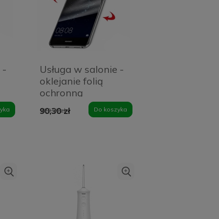
 -
Usługa w salonie -
oklejanie folią
ochronną
PanzerGlass Matte
yka
90,30 zł
Do koszyka
129,00 zł
Anti-Reflective -
ekran smartfona