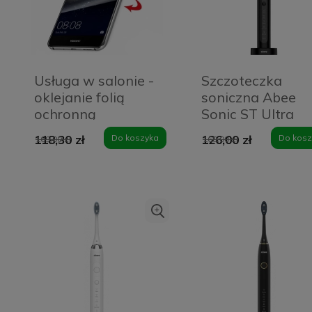
Usługa w salonie -
Szczoteczka
oklejanie folią
soniczna Abee
ochronną
Sonic ST Ultra
PanzerGlass Max
Black
118,30 zł
Do koszyka
126,00 zł
Do kosz
169,00 zł
169,00 zł
Ultra - ekran
smartfona