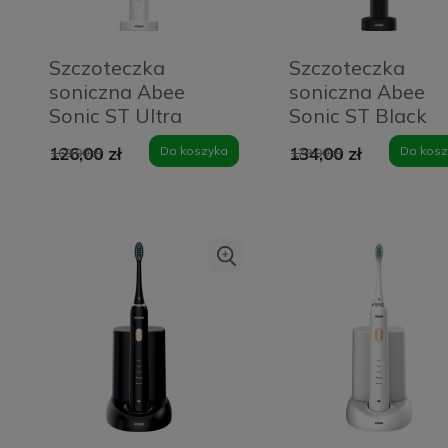
Szczoteczka
Szczoteczka
soniczna Abee
soniczna Abee
Sonic ST Ultra
Sonic ST Black
White
126,00 zł
Do koszyka
134,00 zł
Do kosz
169,00 zł
179,00 zł