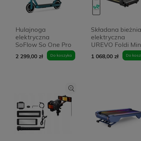
Hulajnoga
Składana bieżni
elektryczna
elektryczna
SoFlow So One Pro
UREVO Foldi Min
Niebieska - Blue
(czarno-
2 299,00 zł
Do koszyka
1 068,00 zł
Do kosz
pomarańczowa)