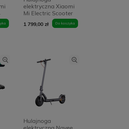
mi
elektryczna Xiaomi
4
Mi Electric Scooter
M365 Pro 2 Czarna
yka
1 799,00 zł
Do koszyka
- Black
Hulajnoga
elektryczna Navee