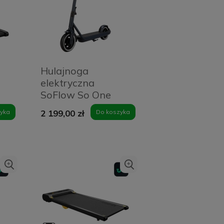
Hulajnoga
elektryczna
SoFlow So One
Lite Pro
yka
2 199,00 zł
Do koszyka
Antracytowa -
Anthracite