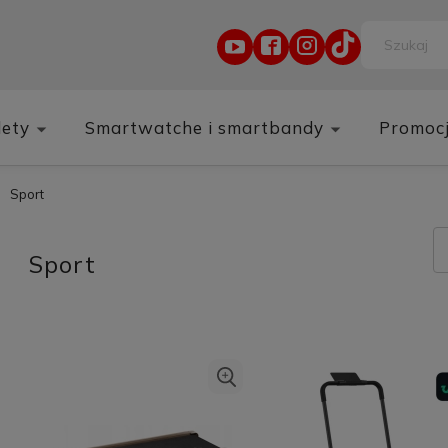
lety
Smartwatche i smartbandy
Promoc
Sport
Sport