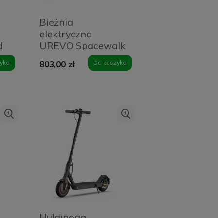
Bieżnia
elektryczna
d
UREVO Spacewalk
E3S (czarna)
yka
803,00 zł
Do koszyka
Hulajnoga