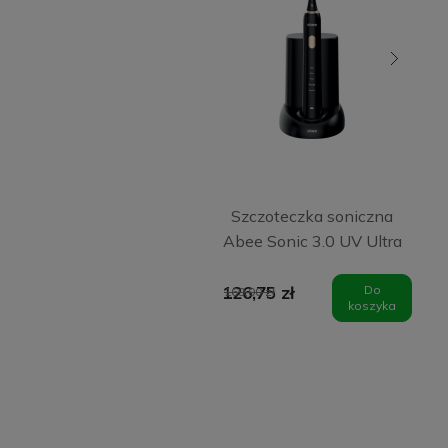
Szczoteczka soniczna
Abee Sonic 3.0 UV Ultra
Black
126,75 zł
Do
169,00 zł
koszyka