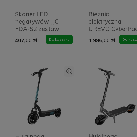
Skaner LED
Bieżnia
negatywów JJC
elektryczna
FDA-S2 zestaw
UREVO CyberPa
Czarny - Black
Niebieska - Blue
407,00 zł
Do koszyka
1 986,00 zł
Do kosz
Hulajnoga
Hulajnoga