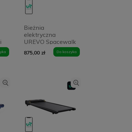
a
Bieżnia
elektryczna
i
UREVO Spacewalk
Lite (czarna)
yka
875,00 zł
Do koszyka