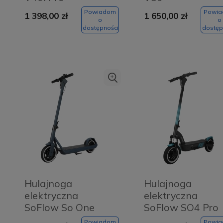
Powiadom
Powi
1 398,00 zł
1 650,00 zł
o
o
dostępności
dostęp
Hulajnoga
Hulajnoga
elektryczna
elektryczna
SoFlow So One
SoFlow SO4 Pro
Lite Turkusowa -
Max Antracytowa
Powiadom
Powi