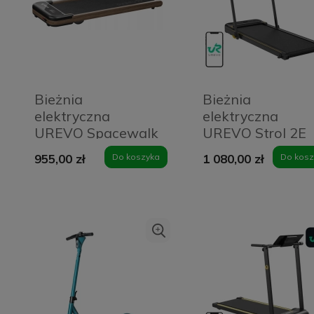
Bieżnia
Bieżnia
elektryczna
elektryczna
UREVO Spacewalk
UREVO Strol 2E
E4W
Smart 2w1
955,00 zł
Do koszyka
1 080,00 zł
Do kosz
(czarna)