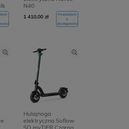
lk
N40
adom
Powiadom
1 410,00 zł
o
ności
dostępności
Hulajnoga
ee
elektryczna Soflow
SO myTIER Czarna