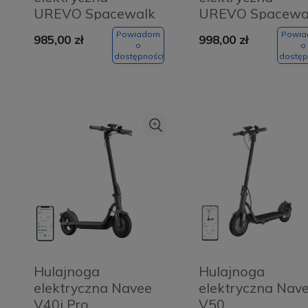
UREVO Spacewalk
UREVO Spacewa
E1 (czarna)
E4 (czarna)
Powiadom
Powi
985,00 zł
998,00 zł
o
o
dostępności
dostęp
Hulajnoga
Hulajnoga
elektryczna Navee
elektryczna Nav
V40i Pro
V50