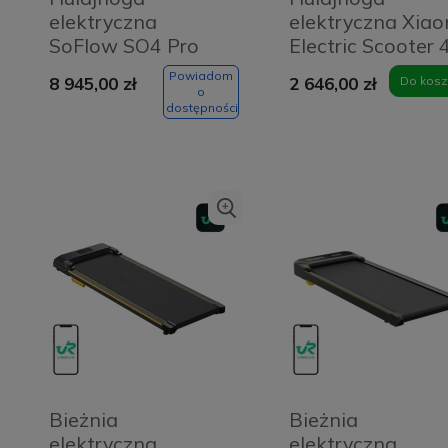
elektryczna
elektryczna Xiao
SoFlow SO4 Pro
Electric Scooter 
GT Czarna - Black
Ultra Czarna -
Powiadom
8 945,00 zł
2 646,00 zł
Do kosz
Black
o
dostępności
Bieżnia
Bieżnia
elektryczna
elektryczna