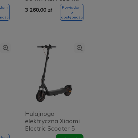
- Black
adom
Powiadom
3 260,00 zł
o
ności
dostępności
Hulajnoga
elektryczna Xiaomi
Electric Scooter 5
 -
Max Czarna - Black
adom