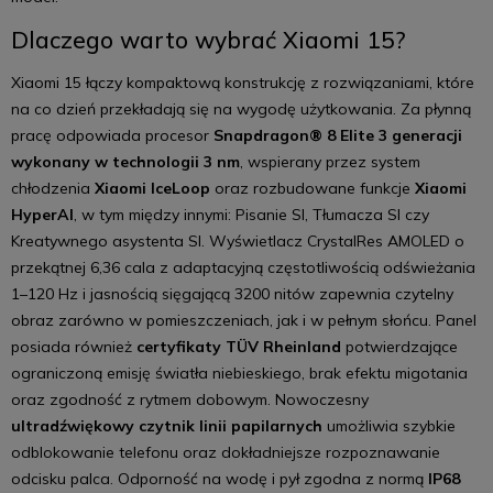
Dlaczego warto wybrać Xiaomi 15?
Xiaomi 15 łączy kompaktową konstrukcję z rozwiązaniami, które
na co dzień przekładają się na wygodę użytkowania. Za płynną
pracę odpowiada procesor
Snapdragon® 8 Elite 3 generacji
wykonany w technologii 3 nm
, wspierany przez system
chłodzenia
Xiaomi IceLoop
oraz rozbudowane funkcje
Xiaomi
HyperAI
, w tym między innymi: Pisanie SI, Tłumacza SI czy
Kreatywnego asystenta SI. Wyświetlacz CrystalRes AMOLED o
przekątnej 6,36 cala z adaptacyjną częstotliwością odświeżania
1–120 Hz i jasnością sięgającą 3200 nitów zapewnia czytelny
obraz zarówno w pomieszczeniach, jak i w pełnym słońcu. Panel
posiada również
certyfikaty TÜV Rheinland
potwierdzające
ograniczoną emisję światła niebieskiego, brak efektu migotania
oraz zgodność z rytmem dobowym. Nowoczesny
ultradźwiękowy czytnik linii papilarnych
umożliwia szybkie
odblokowanie telefonu oraz dokładniejsze rozpoznawanie
odcisku palca. Odporność na wodę i pył zgodna z normą
IP68