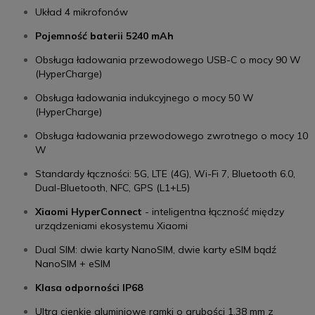
Układ 4 mikrofonów
Pojemność baterii
5240 mAh
Obsługa ładowania przewodowego USB-C o mocy 90 W
(HyperCharge)
Obsługa ładowania indukcyjnego
o mocy 50 W
(HyperCharge)
Obsługa ładowania przewodowego zwrotnego o mocy
10
W
Standardy łączności:
5G, LTE (4G), Wi-Fi 7, Bluetooth 6.0,
Dual-Bluetooth, NFC, GPS (L1+L5)
Xiaomi HyperConnect
-
inteligentna łączność między
urządzeniami ekosystemu Xiaomi
Dual SIM:
dwie karty NanoSIM, dwie karty eSIM bądź
NanoSIM + eSIM
Klasa odporności IP68
U
ltra cienkie aluminiowe ramki o grubości 1,38 mm z