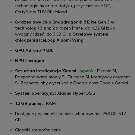
technologia mokrego dotyku, przyciemnianie DC,
Certyfikaty TÜV Rheinland
8-rdzeniowy chip Snapdragon® 8 Elite Gen 3 w
technologii 3 nm:
2 x rdzeń Prime, do 4,32 GHz6 x
wydajny rdzeń, do 3,53 GHz.
Strefowy system
chłodzenia IceLoop Xiaomi Wing
GPU Adreno™ 830
NPU Hexagon
Sztuczna inteligencja Xiaomi
HyperAI
:
Pisanie SI,
Rozpoznawanie mowy SI, Tłumacz SI, Kreatywny asystent
SI, Zaznacz, aby wyszukać z Google oraz Google Gemini
System operacyjny:
Xiaomi HyperOS 2
12 GB pamięci RAM
Dostępne pojemności pamięci wbudowanej: 256 GB, 512
GB
Głośniki
stereofoniczne