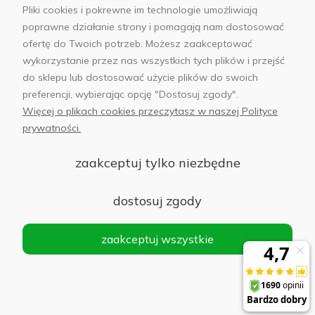
Pliki cookies i pokrewne im technologie umożliwiają
poprawne działanie strony i pomagają nam dostosować
ofertę do Twoich potrzeb. Możesz zaakceptować
wykorzystanie przez nas wszystkich tych plików i przejść
sklep@abfoto.pl
do sklepu lub dostosować użycie plików do swoich
preferencji, wybierając opcję "Dostosuj zgody".
+48 797 971 275
Więcej o plikach cookies przeczytasz w naszej Polityce
prywatności.
zaakceptuj tylko niezbędne
© 2025 Wszelkie prawa zastrzeżone. Serwis własnością:
AB FOTO
dostosuj zgody
Sp. z o.o.
Siedziba: 02-486 WARSZAWA, Al. Jerozolimskie 176, NIP
zaakceptuj wszystkie
1132646403 KRS nr 0000271999
.
'
Sklep internetowy Shoper Premium
realizacja imodules