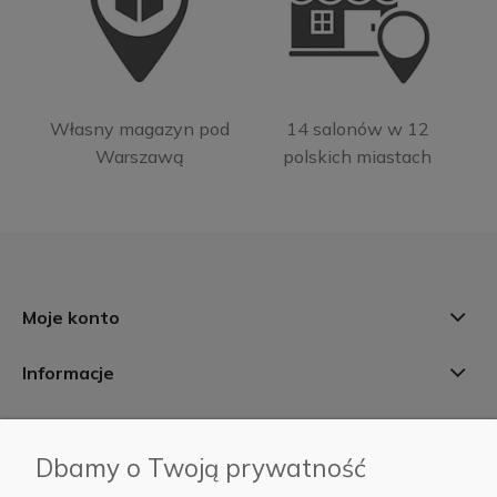
Własny magazyn pod
14 salonów w 12
Warszawą
polskich miastach
Moje konto
Informacje
Płatności i dostawa
Dbamy o Twoją prywatność
AB Foto