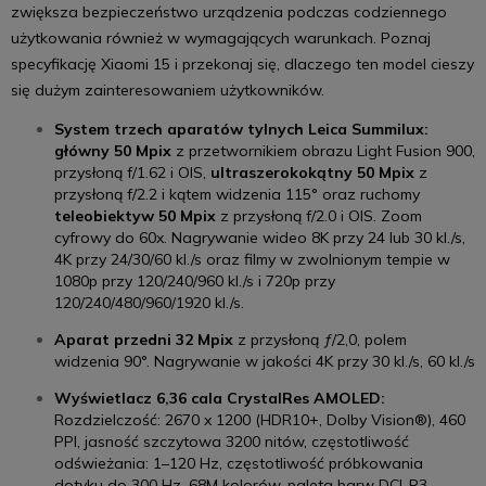
zwiększa bezpieczeństwo urządzenia podczas codziennego
użytkowania również w wymagających warunkach. Poznaj
specyfikację Xiaomi 15 i przekonaj się, dlaczego ten model cieszy
się dużym zainteresowaniem użytkowników.
System trzech aparatów tylnych Leica Summilux:
główny 50 Mpix
z przetwornikiem obrazu Light Fusion 900,
przysłoną f/1.62 i OIS,
ultraszerokokątny 50 Mpix
z
przysłoną f/2.2 i kątem widzenia 115° oraz ruchomy
teleobiektyw 50 Mpix
z przysłoną f/2.0 i OIS. Zoom
cyfrowy do 60x. Nagrywanie wideo 8K przy 24 lub 30 kl./s,
4K przy 24/30/60 kl./s oraz filmy w zwolnionym tempie w
1080p przy 120/240/960 kl./s i 720p przy
120/240/480/960/1920 kl./s.
Aparat przedni 32 Mpix
z przysłoną ƒ/2,0, polem
widzenia 90°. Nagrywanie w jakości 4K przy 30 kl./s, 60 kl./s
Wyświetlacz 6,36 cala CrystalRes AMOLED:
Rozdzielczość: 2670 x 1200 (HDR10+, Dolby Vision®), 460
PPI, jasność szczytowa 3200 nitów, częstotliwość
odświeżania: 1–120 Hz, częstotliwość próbkowania
dotyku do 300 Hz, 68M kolorów, paleta barw DCI-P3,