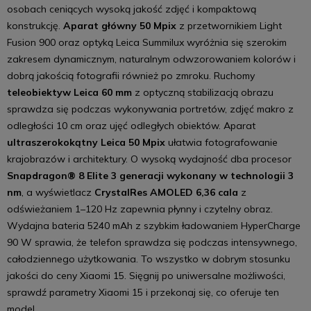
osobach ceniących wysoką jakość zdjęć i kompaktową
konstrukcję.
Aparat główny 50 Mpix
z przetwornikiem Light
Fusion 900 oraz optyką Leica Summilux wyróżnia się szerokim
zakresem dynamicznym, naturalnym odwzorowaniem kolorów i
dobrą jakością fotografii również po zmroku. Ruchomy
teleobiektyw Leica 60 mm
z optyczną stabilizacją obrazu
sprawdza się podczas wykonywania portretów, zdjęć makro z
odległości 10 cm oraz ujęć odległych obiektów. Aparat
ultraszerokokątny Leica 50 Mpix
ułatwia fotografowanie
krajobrazów i architektury. O wysoką wydajność dba procesor
Snapdragon® 8 Elite 3 generacji wykonany w technologii 3
nm
, a wyświetlacz
CrystalRes AMOLED 6,36 cala
z
odświeżaniem 1–120 Hz zapewnia płynny i czytelny obraz.
Wydajna bateria 5240 mAh z szybkim ładowaniem HyperCharge
90 W sprawia, że telefon sprawdza się podczas intensywnego,
całodziennego użytkowania. To wszystko w dobrym stosunku
jakości do ceny Xiaomi 15. Sięgnij po uniwersalne możliwości,
sprawdź parametry Xiaomi 15 i przekonaj się, co oferuje ten
model.