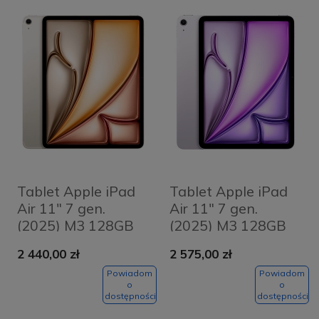
Tablet Apple iPad
Tablet Apple iPad
Air 11" 7 gen.
Air 11" 7 gen.
(2025) M3 128GB
(2025) M3 128GB
Wi-Fi + Cellular
Wi-Fi Fioletowy -
2 440,00 zł
2 575,00 zł
Księżycowa
Purple
poświata -
Powiadom
Powiadom
o
o
Starlight
dostępności
dostępności