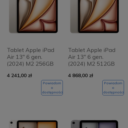
Tablet Apple iPad
Tablet Apple iPad
Air 13" 6 gen.
Air 13" 6 gen.
(2024) M2 256GB
(2024) M2 512GB
Wi-Fi + Cellular
Wi-Fi + Cellular
4 241,00 zł
4 868,00 zł
Księżycowa
Księżycowa
poświata -
poświata -
Powiadom
Powiadom
o
o
Starlight
Starlight
dostępności
dostępności