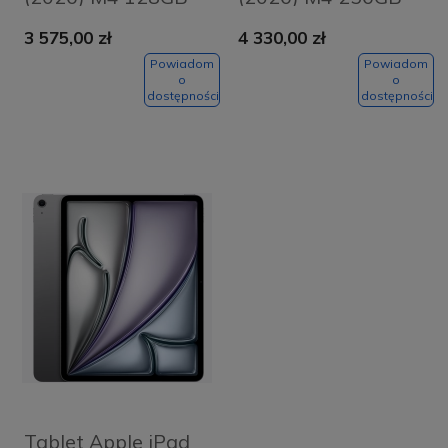
Wi-Fi Gwiezdna
Wi-Fi Fioletowy -
3 575,00 zł
4 330,00 zł
szarość - Space
Purple
Grey
Powiadom
Powiadom
o
o
dostępności
dostępności
Tablet Apple iPad