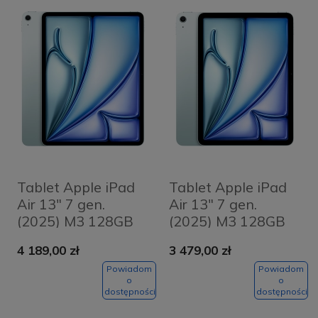
Tablet Apple iPad
Tablet Apple iPad
Air 13" 7 gen.
Air 13" 7 gen.
(2025) M3 128GB
(2025) M3 128GB
Wi-Fi + Cellular
Wi-Fi Niebieski -
4 189,00 zł
3 479,00 zł
Niebieski - Blue
Blue
Powiadom
Powiadom
o
o
dostępności
dostępności