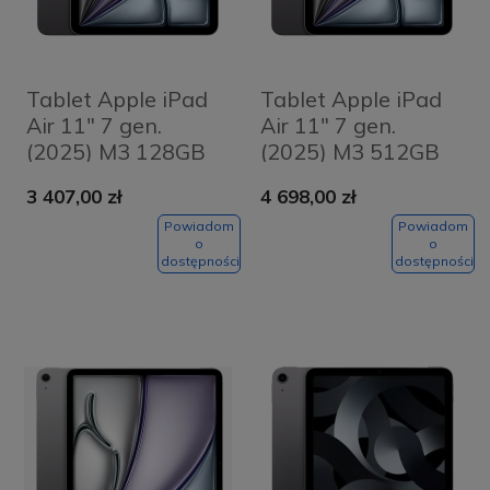
Tablet Apple iPad
Tablet Apple iPad
Air 11" 7 gen.
Air 11" 7 gen.
(2025) M3 128GB
(2025) M3 512GB
Wi-Fi + Cellular
Wi-Fi + Cellular
3 407,00 zł
4 698,00 zł
Gwiezdna szarość -
Gwiezdna szarość -
Space Grey
Space Grey
Powiadom
Powiadom
o
o
dostępności
dostępności