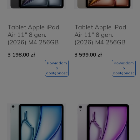
Tablet Apple iPad
Tablet Apple iPad
Air 11" 8 gen.
Air 11" 8 gen.
(2026) M4 256GB
(2026) M4 256GB
Wi-Fi Gwiezdna
Wi-Fi Księżycowa
3 198,00 zł
3 599,00 zł
szarość - Space
poświata -
Grey
Starlight
Powiadom
Powiadom
o
o
dostępności
dostępności