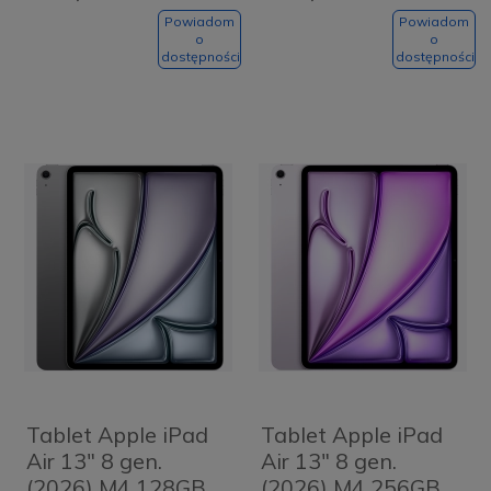
Purple
Purple
Powiadom
Powiadom
o
o
dostępności
dostępności
Tablet Apple iPad
Tablet Apple iPad
Air 13" 8 gen.
Air 13" 8 gen.
(2026) M4 128GB
(2026) M4 256GB