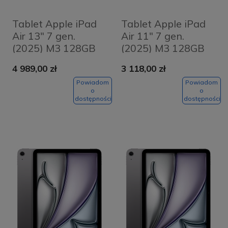
Tablet Apple iPad
Tablet Apple iPad
Air 13" 7 gen.
Air 11" 7 gen.
(2025) M3 128GB
(2025) M3 128GB
Wi-Fi Gwiezdna
Wi-Fi + Cellular
4 989,00 zł
3 118,00 zł
szarość - Space
Fioletowy - Purple
Grey
Powiadom
Powiadom
o
o
dostępności
dostępności