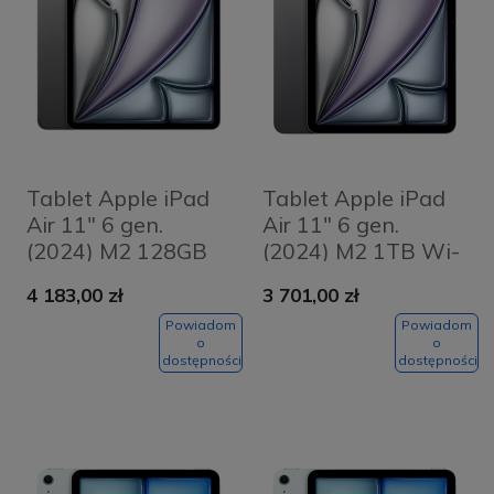
Tablet Apple iPad
Tablet Apple iPad
Air 11" 6 gen.
Air 11" 6 gen.
(2024) M2 128GB
(2024) M2 1TB Wi-
Wi-Fi + Cellular
Fi Gwiezdna
4 183,00 zł
3 701,00 zł
Gwiezdna szarość -
szarość - Space
Space Grey
Grey
Powiadom
Powiadom
o
o
dostępności
dostępności