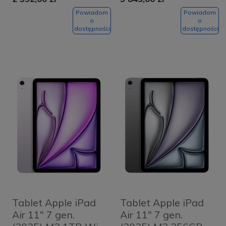
Blue
Gwiezdna szarość -
Space Grey
Powiadom
Powiadom
o
o
dostępności
dostępności
Tablet Apple iPad
Tablet Apple iPad
Air 11" 7 gen.
Air 11" 7 gen.