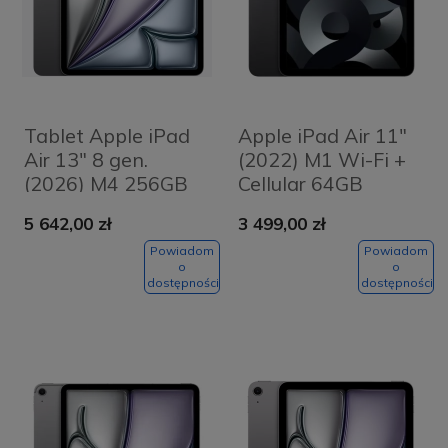
Tablet Apple iPad
Apple iPad Air 11"
Air 13" 8 gen.
(2022) M1 Wi-Fi +
(2026) M4 256GB
Cellular 64GB
Wi-Fi + Cellular
Gwiezdna szarość -
5 642,00 zł
3 499,00 zł
Gwiezdna szarość -
Space Grey
Space Grey
Powiadom
Powiadom
o
o
dostępności
dostępności