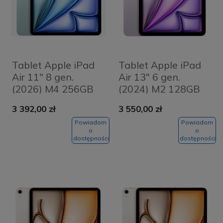
Tablet Apple iPad
Tablet Apple iPad
Air 11" 8 gen.
Air 13" 6 gen.
(2026) M4 256GB
(2024) M2 128GB
Wi-Fi Niebieski -
Wi-Fi Fioletowy -
3 392,00 zł
3 550,00 zł
Blue
Purple
Powiadom
Powiadom
o
o
dostępności
dostępności