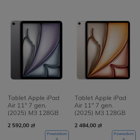
Tablet Apple iPad
Tablet Apple iPad
Air 11" 7 gen.
Air 11" 7 gen.
(2025) M3 128GB
(2025) M3 128GB
Wi-Fi Gwiezdna
Wi-Fi Księżycowa
2 592,00 zł
2 484,00 zł
szarość - Space
poświata -
Grey
Starlight
Powiadom
Powiadom
o
o