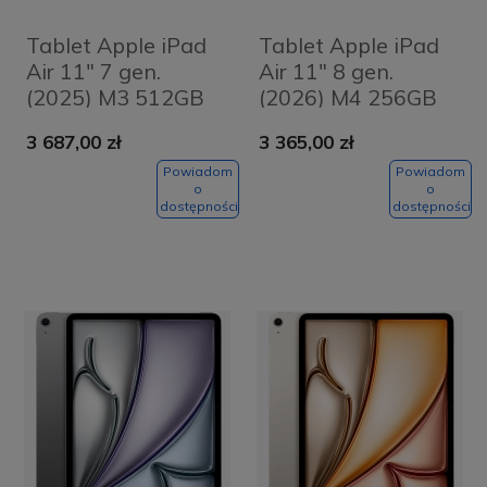
Tablet Apple iPad
Tablet Apple iPad
Air 11" 7 gen.
Air 11" 8 gen.
(2025) M3 512GB
(2026) M4 256GB
Wi-Fi Niebieski -
Wi-Fi Fioletowy -
3 687,00 zł
3 365,00 zł
Blue
Purple
Powiadom
Powiadom
o
o
dostępności
dostępności