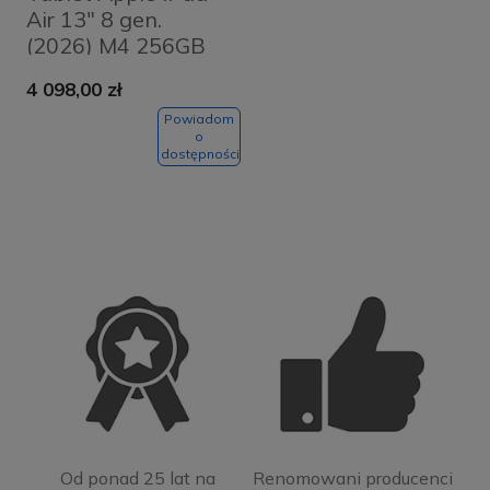
Air 13" 8 gen.
(2026) M4 256GB
Wi-Fi Gwiezdna
4 098,00 zł
szarość - Space
Grey
Powiadom
o
dostępności
Od ponad 25 lat na
Renomowani producenci