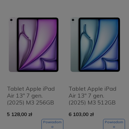
Tablet Apple iPad
Tablet Apple iPad
Air 13" 7 gen.
Air 13" 7 gen.
(2025) M3 256GB
(2025) M3 512GB
Wi-Fi + Cellular
Wi-Fi + Cellular
5 128,00 zł
6 103,00 zł
Fioletowy - Purple
Niebieski - Blue
Powiadom
Powiadom
o
o