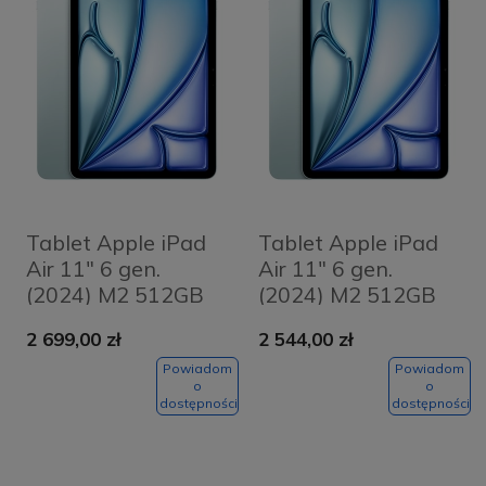
Tablet Apple iPad
Tablet Apple iPad
Air 11" 6 gen.
Air 11" 6 gen.
(2024) M2 512GB
(2024) M2 512GB
Wi-Fi + Cellular
Wi-Fi Niebieski -
2 699,00 zł
2 544,00 zł
Niebieski - Blue
Blue
Powiadom
Powiadom
o
o
dostępności
dostępności