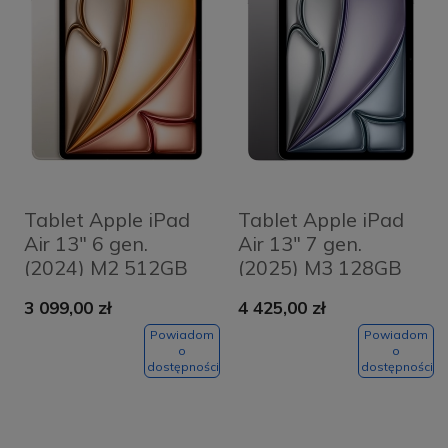
Tablet Apple iPad
Tablet Apple iPad
Air 13" 6 gen.
Air 13" 7 gen.
(2024) M2 512GB
(2025) M3 128GB
Wi-Fi Księżycowa
Wi-Fi + Cellular
3 099,00 zł
4 425,00 zł
poświata -
Gwiezdna szarość -
Starlight
Space Grey
Powiadom
Powiadom
o
o
dostępności
dostępności