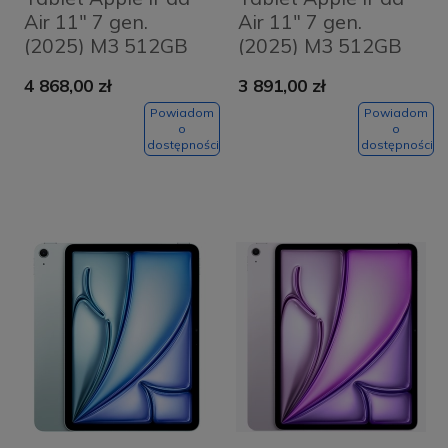
Air 11" 7 gen.
Air 11" 7 gen.
(2025) M3 512GB
(2025) M3 512GB
Wi-Fi + Cellular
Wi-Fi Księżycowa
4 868,00 zł
3 891,00 zł
Księżycowa
poświata -
poświata -
Starlight
Powiadom
Powiadom
o
o
Starlight
dostępności
dostępności