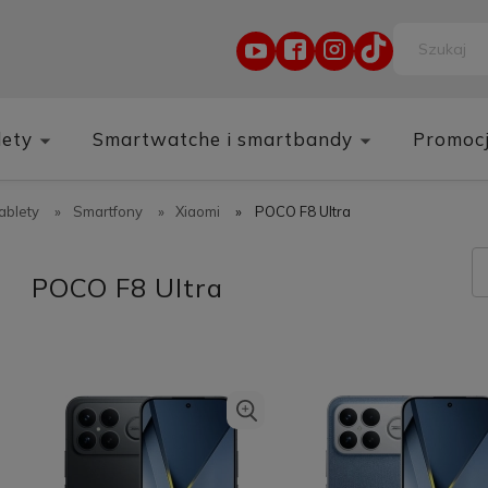
lety
Smartwatche i smartbandy
Promoc
tablety
»
Smartfony
»
Xiaomi
»
POCO F8 Ultra
POCO F8 Ultra