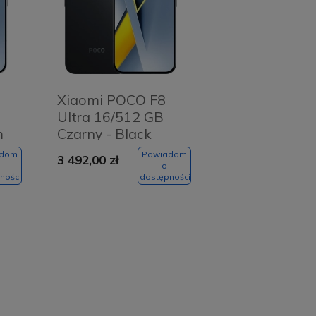
Xiaomi POCO F8
Ultra 16/512 GB
m
Czarny - Black
adom
Powiadom
3 492,00 zł
o
ności
dostępności