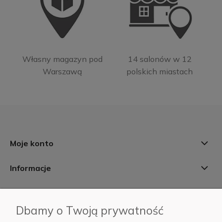
Własny magazyn pod
14 salonów w 12
Warszawą
polskich miastach
Moje konto
Informacje
Płatności i dostawa
Dbamy o Twoją prywatność
AB Foto