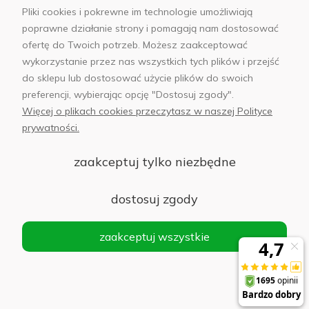
Pliki cookies i pokrewne im technologie umożliwiają
poprawne działanie strony i pomagają nam dostosować
ofertę do Twoich potrzeb. Możesz zaakceptować
wykorzystanie przez nas wszystkich tych plików i przejść
sklep@abfoto.pl
do sklepu lub dostosować użycie plików do swoich
preferencji, wybierając opcję "Dostosuj zgody".
+48 797 971 275
Więcej o plikach cookies przeczytasz w naszej Polityce
prywatności.
zaakceptuj tylko niezbędne
© 2025 Wszelkie prawa zastrzeżone. Serwis własnością:
AB FOTO
dostosuj zgody
Sp. z o.o.
Siedziba: 02-486 WARSZAWA, Al. Jerozolimskie 176, NIP
zaakceptuj wszystkie
1132646403 KRS nr 0000271999
.
'
Sklep internetowy Shoper Premium
realizacja imodules