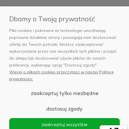
Płatności i dostawa
Dbamy o Twoją prywatność
AB Foto
Pliki cookies i pokrewne im technologie umożliwiają
poprawne działanie strony i pomagają nam dostosować
ofertę do Twoich potrzeb. Możesz zaakceptować
wykorzystanie przez nas wszystkich tych plików i przejść
sklep@abfoto.pl
do sklepu lub dostosować użycie plików do swoich
preferencji, wybierając opcję "Dostosuj zgody".
+48 797 971 275
Więcej o plikach cookies przeczytasz w naszej Polityce
prywatności.
zaakceptuj tylko niezbędne
© 2025 Wszelkie prawa zastrzeżone. Serwis własnością:
AB FOTO
dostosuj zgody
Sp. z o.o.
Siedziba: 02-486 WARSZAWA, Al. Jerozolimskie 176, NIP
zaakceptuj wszystkie
1132646403 KRS nr 0000271999
.