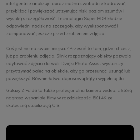
inteligentnie analizuje obraz można swobodnie kadrować,
przybliżać i powiększać utrzymując niski poziom szumów i
wysoką szczegółowość. Technologia Super HDR kładzie
odpowiedni nacisk na szczegóły, aby wyeksponować i
zaimponować jeszcze przed zrobieniem zdjęcia.
Coś jest nie na swoim miejscu? Przesuń to tam, gdzie chcesz,
już po zrobieniu zdjęcia. Silnik rozpoznający obiekty pozwala
edytować zdjęcia do woli. Dzięki Photo Assist wystarczy
przytrzymać palec na obiekcie, aby go przesunąć, usunąć lub
powiększyć. Równie łatwo dopasowuj kąty i wypełniaj tła.
Galaxy Z Fold6 to także profesjonalna kamera wideo, z którą
nagrasz wspaniałe filmy w rozdzielczości 8K i 4K ze
skuteczną stabilizacją OIS.