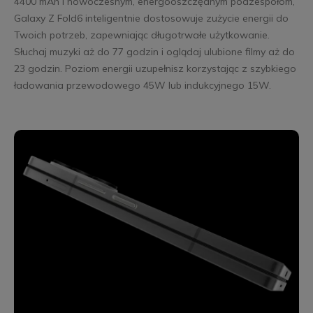
4400 mAh i nowoczesnym, energooszczędnym podzespołom,
Galaxy Z Fold6 inteligentnie dostosowuje zużycie energii do
Twoich potrzeb, zapewniając długotrwałe użytkowanie.
Słuchaj muzyki aż do 77 godzin i oglądaj ulubione filmy aż do
23 godzin. Poziom energii uzupełnisz korzystając z szybkiego
ładowania przewodowego 45W lub indukcyjnego 15W.