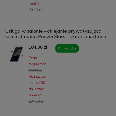
obniżką:
90,30 zł
Usługa w salonie - oklejanie prywatyzującą
folią ochronną PanzerGlass - ekran smartfona
104,30 zł
Do koszyka
Cena
regularna:
149,00 zł
Najniższa
cena z 30
dni przed
obniżką:
104,30 zł