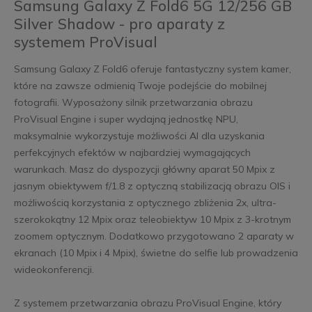
Samsung Galaxy Z Fold6 5G 12/256 GB
Silver Shadow - pro aparaty z
systemem ProVisual
Samsung Galaxy Z Fold6 oferuje fantastyczny system kamer,
które na zawsze odmienią Twoje podejście do mobilnej
fotografii. Wyposażony silnik przetwarzania obrazu
ProVisual Engine i super wydajną jednostkę NPU,
maksymalnie wykorzystuje możliwości AI dla uzyskania
perfekcyjnych efektów w najbardziej wymagających
warunkach. Masz do dyspozycji główny aparat 50 Mpix z
jasnym obiektywem f/1.8 z optyczną stabilizacją obrazu OIS i
możliwością korzystania z optycznego zbliżenia 2x, ultra-
szerokokątny 12 Mpix oraz teleobiektyw 10 Mpix z 3-krotnym
zoomem optycznym. Dodatkowo przygotowano 2 aparaty w
ekranach (10 Mpix i 4 Mpix), świetne do selfie lub prowadzenia
wideokonferencji.
Z systemem przetwarzania obrazu ProVisual Engine, który