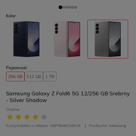
Kolor:
Pojemność:
256 GB
512 GB
1 TB
Samsung Galaxy Z Fold6 5G 12/256 GB Srebrny
- Silver Shadow
Ocena:
Kod produktu w sklepie:
SMF956BZSBEUE
Producent:
Samsung