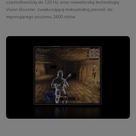
częstotliwością do 120 Hz oraz nowatorską technologią
Vision Booster, zwiększającą maksymalną jasność do
imponującego poziomu 2600 nitów.