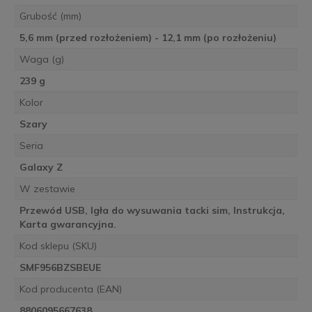
Grubość (mm)
5,6 mm (przed rozłożeniem) - 12,1 mm (po rozłożeniu)
Waga (g)
239 g
Kolor
Szary
Seria
Galaxy Z
W zestawie
Przewód USB, Igła do wysuwania tacki sim, Instrukcja,
Karta gwarancyjna.
Kod sklepu (SKU)
SMF956BZSBEUE
Kod producenta (EAN)
8806095667638