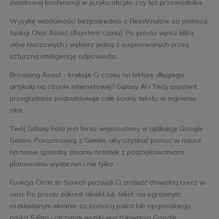
światowej konferencji w języku obcym, czy też przewodnika.
Wysyłaj wiadomości bezpośrednio z FlexWindow za pomocą
funkcji Chat Assist (Asystent czatu). Po prostu wpisz kilka
słów kluczowych i wybierz jedną z sugerowanych przez
sztuczną inteligencję odpowiedzi.
Browsing Assist - brakuje Ci czasu na lekturę długiego
artykułu na stronie internetowej? Galaxy AI i Twój asystent
przeglądania podsumowuje całe ściany tekstu w mgnieniu
oka.
Twój Galaxy Fold jest teraz wyposażony w aplikację Google
Gemini. Porozmawiaj z Gemini, aby uzyskać pomoc w nauce
na nowe sposoby, pisaniu notatek z podziękowaniami,
planowaniu wydarzeń i nie tylko.
Funkcja Circle to Search pozwoli Ci znaleźć dowolną rzecz w
sieci. Po prostu zakreśl obiekt lub tekst, na ogromnym,
rozkładanym ekranie za pomocą palca lub opcjonalnego
rysika S Pen i otrzymaj wyniki wyszukiwania Google.