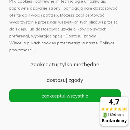
Pliki cookies i pokrewne im technologie umożliwiają
poprawne działanie strony i pomagają nam dostosować
Etui do smartfonów
ofertę do Twoich potrzeb. Możesz zaakceptować
wykorzystanie przez nas wszystkich tych plików i przejść
do sklepu lub dostosować użycie plików do swoich
Etui do Samsung Galaxy Z Fold6 Araree Nukin
preferencji, wybierając opcję "Dostosuj zgody".
przezroczyste matowe
Więcej o plikach cookies przeczytasz w naszej Polityce
prywatności.
Do koszyka
99,00 zł
zaakceptuj tylko niezbędne
dostosuj zgody
Etui do Samsung Galaxy Z Fold6 PanzerGlass
HardCase przezroczyste
zaakceptuj wszystkie
Do koszyka
90,00 zł