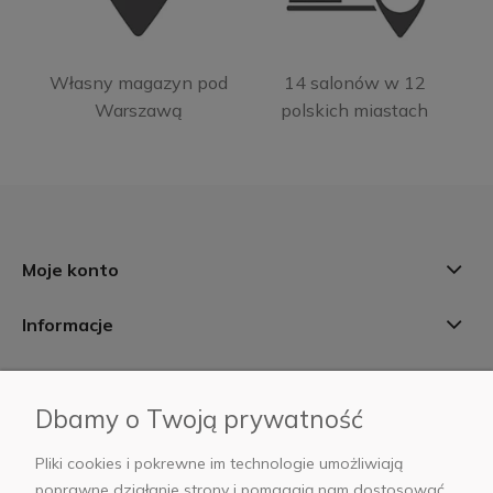
Własny magazyn pod
14 salonów w 12
Warszawą
polskich miastach
Moje konto
Informacje
Płatności i dostawa
Dbamy o Twoją prywatność
AB Foto
Pliki cookies i pokrewne im technologie umożliwiają
poprawne działanie strony i pomagają nam dostosować