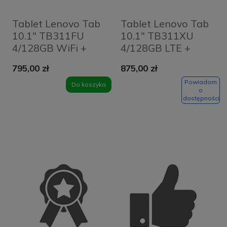
Tablet Lenovo Tab
Tablet Lenovo Tab
10.1" TB311FU
10.1" TB311XU
4/128GB WiFi +
4/128GB LTE +
Clear Case Szary -
Clear Case Szary -
795,00 zł
875,00 zł
Luna Grey
Luna Grey
Powiadom
Do koszyka
o
dostępności