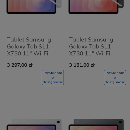
Tablet Samsung
Tablet Samsung
Galaxy Tab S11
Galaxy Tab S11
X730 11" Wi-Fi
X730 11" Wi-Fi
12/256GB Srebrny -
12/256GB Szary -
3 297,00 zł
3 181,00 zł
Silver
Grey
Powiadom
Powiadom
o
o
dostępności
dostępności