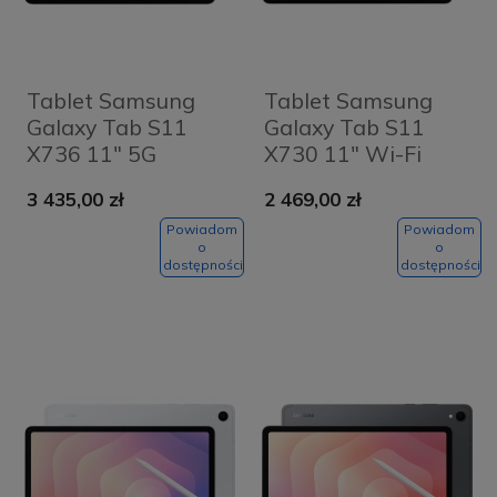
Tablet Samsung
Tablet Samsung
Galaxy Tab S11
Galaxy Tab S11
X736 11" 5G
X730 11" Wi-Fi
12/256GB Szary -
12/128GB Srebrny -
3 435,00 zł
2 469,00 zł
Grey
Silver
Powiadom
Powiadom
o
o
dostępności
dostępności