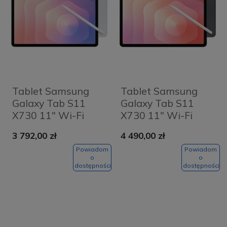
Tablet Samsung
Tablet Samsung
Galaxy Tab S11
Galaxy Tab S11
X730 11" Wi-Fi
X730 11" Wi-Fi
12/512GB Srebrny -
12/512GB Szary -
3 792,00 zł
4 490,00 zł
Silver
Grey
Powiadom
Powiadom
o
o
dostępności
dostępności