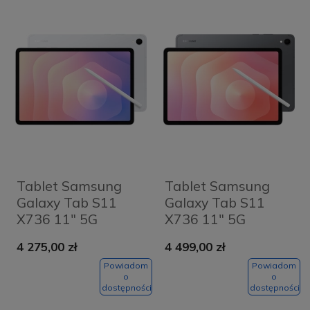
Tablet Samsung
Tablet Samsung
Galaxy Tab S11
Galaxy Tab S11
X736 11" 5G
X736 11" 5G
12/512GB Srebrny -
12/512GB Szary -
4 275,00 zł
4 499,00 zł
Silver
Grey
Powiadom
Powiadom
o
o
dostępności
dostępności