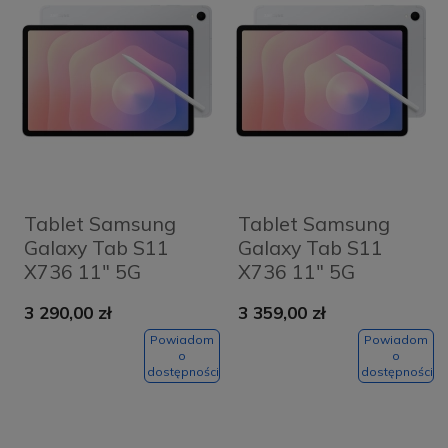
Tablet Samsung
Tablet Samsung
Galaxy Tab S11
Galaxy Tab S11
X736 11" 5G
X736 11" 5G
12/128GB Srebrny -
12/256GB Srebrny -
3 290,00 zł
3 359,00 zł
Silver
Silver
Powiadom
Powiadom
o
o
dostępności
dostępności