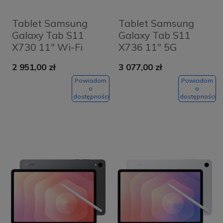
Tablet Samsung
Tablet Samsung
Galaxy Tab S11
Galaxy Tab S11
X730 11" Wi-Fi
X736 11" 5G
12/128GB Szary -
12/128GB Szary -
2 951,00 zł
3 077,00 zł
Grey
Grey
Powiadom
Powiadom
o
o
dostępności
dostępności