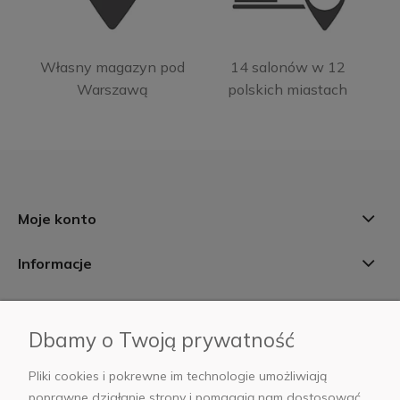
Własny magazyn pod
14 salonów w 12
Warszawą
polskich miastach
Moje konto
Informacje
Płatności i dostawa
Dbamy o Twoją prywatność
AB Foto
Pliki cookies i pokrewne im technologie umożliwiają
poprawne działanie strony i pomagają nam dostosować