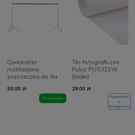
Quadralite
Tło fotograficzne
rozkładana
Puluz PU5321W
poprzeczka do tła
(białe)
L-2800G
93,00 zł
29,00 zł
Powiadom
Do koszyka
o
dostępności