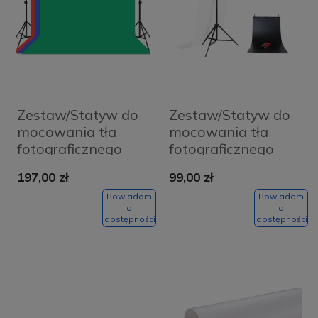
Zestaw/Statyw do
Zestaw/Statyw do
mocowania tła
mocowania tła
fotograficznego
fotograficznego
Puluz 2x3m + tła
Puluz 70x200cm +
197,00 zł
99,00 zł
fotograficzne 3 szt
tła fotograficzne 2
PKT5205
szt DCA0976
Powiadom
Powiadom
o
o
dostępności
dostępności