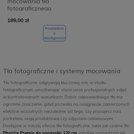
mocowania tła
fotograficznego
Puluz 2x2m + tła
189,00 zł
fotograficzne 3 szt
PKT5204
Powiadom
o
dostępności
Tła fotograficzne i systemy mocowania
Tła fotograficzne odgrywają kluczową rolę w studiu
fotograficznym, umożliwiając stworzenie profesjonalnych zdjęć
w kontrolowanych warunkach. Dobór odpowiedniego tła ma
ogromne znaczenie, gdyż pozwala na osiągnięcie zamierzonych
efektów wizualnych, niezależnie od tego, czy pracujesz nad
portretem, sesją produktową czy zdjęciami reklamowymi.
Dostępne w naszej ofercie tła fotograficzne, takie jak czarne tło
Phottix Premio do parasolki 120 cm
, idealnie sprawdzają się