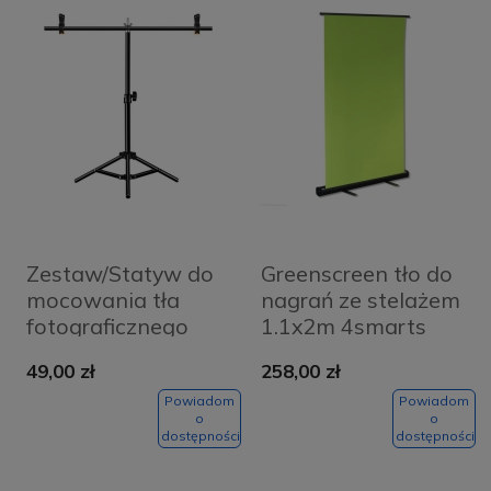
Zestaw/Statyw do
Greenscreen tło do
mocowania tła
nagrań ze stelażem
fotograficznego
1.1x2m 4smarts
Puluz PU3054B
Chroma Key
49,00 zł
258,00 zł
67cm
Powiadom
Powiadom
o
o
dostępności
dostępności