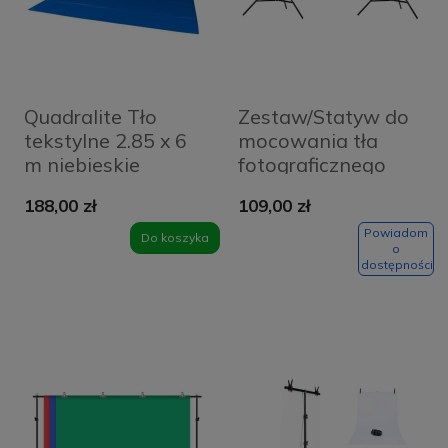
Quadralite Tło
Zestaw/Statyw do
tekstylne 2.85 x 6
mocowania tła
m niebieskie
fotograficznego
Puluz 200x200cm
188,00 zł
109,00 zł
DCA0975
Powiadom
Do koszyka
o
dostępności