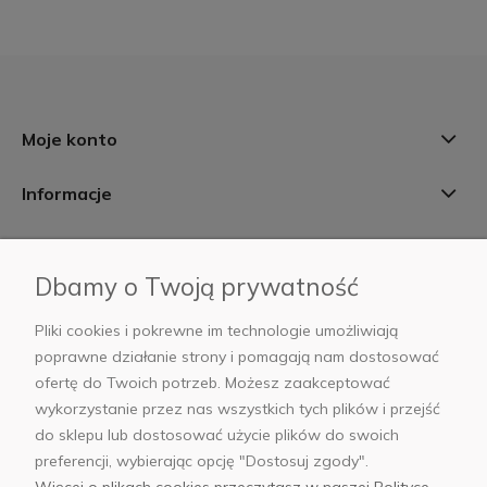
Moje konto
Informacje
Płatności i dostawa
Dbamy o Twoją prywatność
AB Foto
Pliki cookies i pokrewne im technologie umożliwiają
poprawne działanie strony i pomagają nam dostosować
ofertę do Twoich potrzeb. Możesz zaakceptować
wykorzystanie przez nas wszystkich tych plików i przejść
sklep@abfoto.pl
do sklepu lub dostosować użycie plików do swoich
preferencji, wybierając opcję "Dostosuj zgody".
+48 797 971 275