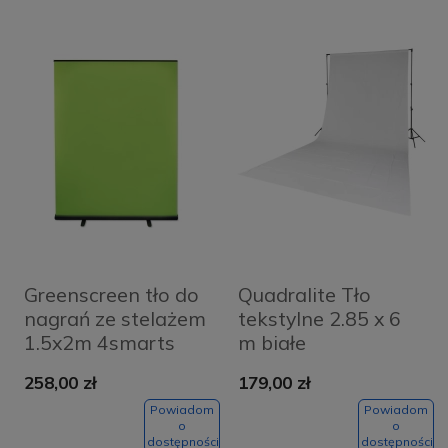
Greenscreen tło do
Quadralite Tło
nagrań ze stelażem
tekstylne 2.85 x 6
1.5x2m 4smarts
m białe
Chroma Key
258,00 zł
179,00 zł
Powiadom
Powiadom
o
o
dostępności
dostępności