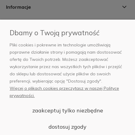
Informacje
Płatności i dostawa
Dbamy o Twoją prywatność
AB Foto
Pliki cookies i pokrewne im technologie umożliwiają
poprawne działanie strony i pomagają nam dostosować
ofertę do Twoich potrzeb. Możesz zaakceptować
wykorzystanie przez nas wszystkich tych plików i przejść
sklep@abfoto.pl
do sklepu lub dostosować użycie plików do swoich
preferencji, wybierając opcję "Dostosuj zgody".
+48 797 971 275
Więcej o plikach cookies przeczytasz w naszej Polityce
prywatności.
zaakceptuj tylko niezbędne
© 2025 Wszelkie prawa zastrzeżone. Serwis własnością:
AB FOTO
dostosuj zgody
Sp. z o.o.