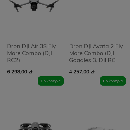
Dron DJI Air 3S Fly
Dron DJI Avata 2 Fly
More Combo (DJI
More Combo (DJI
RC2)
Goggles 3, DJI RC
Motion 3, 3
6 298,00 zł
4 257,00 zł
akumulatory)
Do koszyka
Do koszyka