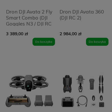
Dron DJI Avata 2 Fly
Dron DJI Avata 360
Smart Combo (DJI
(DJI RC 2)
Goggles N3 / DJI RC
Motion 3 / 3
3 389,00 zł
2 984,00 zł
akumulatory)
Do koszyka
Do koszyka