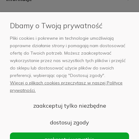
Płatności i dostawa
Dbamy o Twoją prywatność
AB Foto
Pliki cookies i pokrewne im technologie umożliwiają
poprawne działanie strony i pomagają nam dostosować
ofertę do Twoich potrzeb. Możesz zaakceptować
wykorzystanie przez nas wszystkich tych plików i przejść
sklep@abfoto.pl
do sklepu lub dostosować użycie plików do swoich
preferencji, wybierając opcję "Dostosuj zgody".
+48 797 971 275
Więcej o plikach cookies przeczytasz w naszej Polityce
prywatności.
zaakceptuj tylko niezbędne
© 2025 Wszelkie prawa zastrzeżone. Serwis własnością:
AB FOTO
dostosuj zgody
Sp. z o.o.
Siedziba: 02-486 WARSZAWA, Al. Jerozolimskie 176, NIP