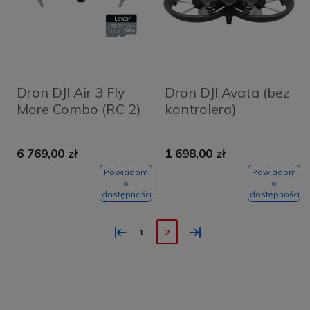
Dron DJI Air 3 Fly
Dron DJI Avata (bez
More Combo (RC 2)
kontrolera)
6 769,00 zł
1 698,00 zł
Powiadom
Powiadom
o
o
dostępności
dostępności
«
»
1
2