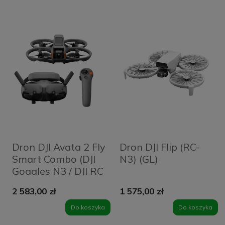
Dron DJI Avata 2 Fly
Dron DJI Flip (RC-
Smart Combo (DJI
N3) (GL)
Goggles N3 / DJI RC
Motion 3 / 1
2 583,00 zł
1 575,00 zł
akumulator)
Do koszyka
Do koszyka