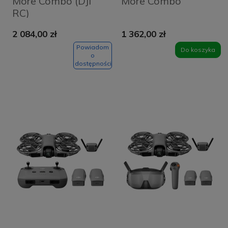
More Combo (DJI
More Combo
RC)
2 084,00 zł
1 362,00 zł
Powiadom
Do koszyka
o
dostępności