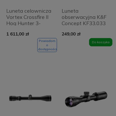
Luneta celownicza
Luneta
Vortex Crossfire II
obserwacyjna K&F
Hog Hunter 3-
Concept KF33.033
12x56 30 mm AO
Czarna - Black
1 611,00 zł
249,00 zł
V-Brite
Powiadom
Do koszyka
o
dostępności