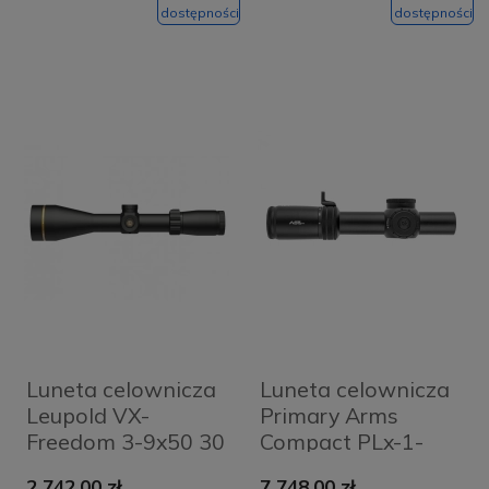
dostępności
dostępności
Luneta celownicza
Luneta celownicza
Leupold VX-
Primary Arms
Freedom 3-9x50 30
Compact PLx-1-
mm iR FireDot
8x24 mm FFP iR
2 742,00 zł
7 748,00 zł