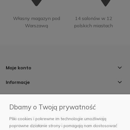
Własny magazyn pod
14 salonów w 12
Warszawą
polskich miastach
Moje konto
Informacje
Płatności i dostawa
Dbamy o Twoją prywatność
AB Foto
Pliki cookies i pokrewne im technologie umożliwiają
poprawne działanie strony i pomagają nam dostosować