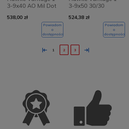
3-9x40 AO Mil Dot
3-9x50 30/30
538,00 zł
524,38 zł
Powiadom
Powiadom
o
o
dostępności
dostępności
«
»
1
2
3