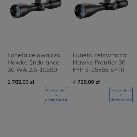
Luneta celownicza
Luneta celownicza
Hawke Endurance
Hawke Frontier 30
30 WA 2.5-10x50
FFP 5-25x56 SF IR
LR Dot 8x
Mil Pro 25x
1 782,00 zł
4 728,00 zł
Powiadom
Powiadom
o
o
dostępności
dostępności