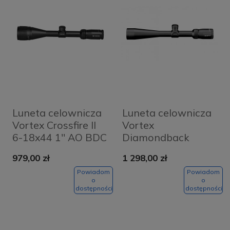
Luneta celownicza
Luneta celownicza
Vortex Crossfire II
Vortex
6-18x44 1'' AO BDC
Diamondback
Tactical 4-12x40 1"
979,00 zł
1 298,00 zł
VMR-1 |
Powiadom
Powiadom
o
o
dostępności
dostępności