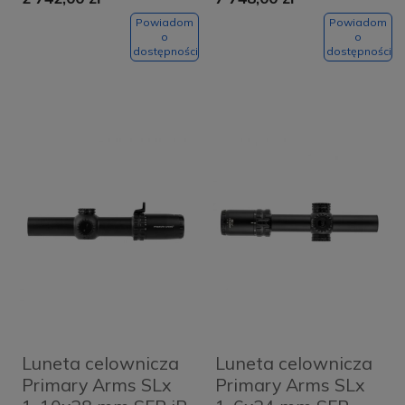
Twilight Hunter
ACSS Raptor M8
Meter 5,56/.308
Powiadom
Powiadom
o
o
dostępności
dostępności
Luneta celownicza
Luneta celownicza
Primary Arms SLx
Primary Arms SLx