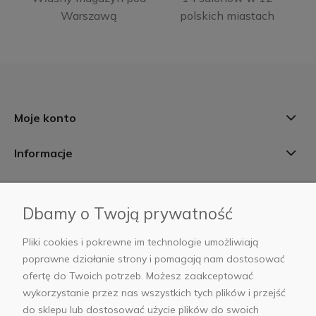
Warszawą
polskich miastach
Moje konto
Informacje
Płatności i dostawa
Dbamy o Twoją prywatność
AB Foto
Pliki cookies i pokrewne im technologie umożliwiają
poprawne działanie strony i pomagają nam dostosować
ofertę do Twoich potrzeb. Możesz zaakceptować
wykorzystanie przez nas wszystkich tych plików i przejść
sklep@abfoto.pl
do sklepu lub dostosować użycie plików do swoich