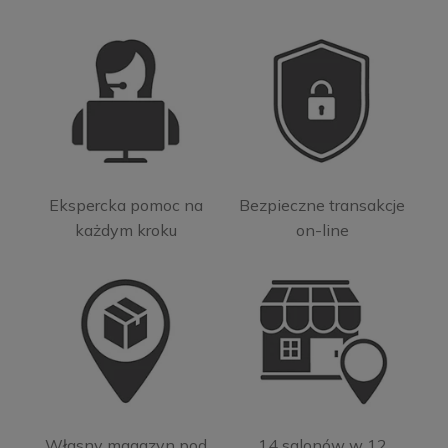
Ekspercka pomoc na
Bezpieczne transakcje
każdym kroku
on-line
Własny magazyn pod
14 salonów w 12