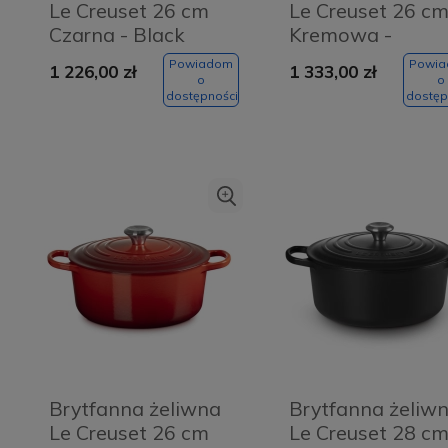
Le Creuset 26 cm
Le Creuset 26 c
Czarna - Black
Kremowa -
Meringue creme
Powiadom
Powi
1 226,00 zł
1 333,00 zł
o
o
dostępności
dostęp
Brytfanna żeliwna
Brytfanna żeliw
Le Creuset 26 cm
Le Creuset 28 c
Usługa w salonie -
Usługa w salonie -