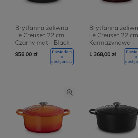
Brytfanna żeliwna
Brytfanna żeliw
Le Creuset 22 cm
Le Creuset 22 c
Czarny mat - Black
Karmazynowa -
matte
Garnet
Powiadom
Powi
958,00 zł
1 368,00 zł
o
o
dostępności
dostęp