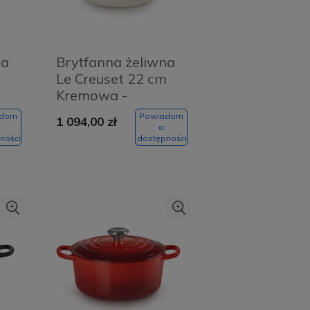
na
Brytfanna żeliwna
m
Le Creuset 22 cm
Kremowa -
Meringue creme
adom
Powiadom
1 094,00 zł
o
ności
dostępności