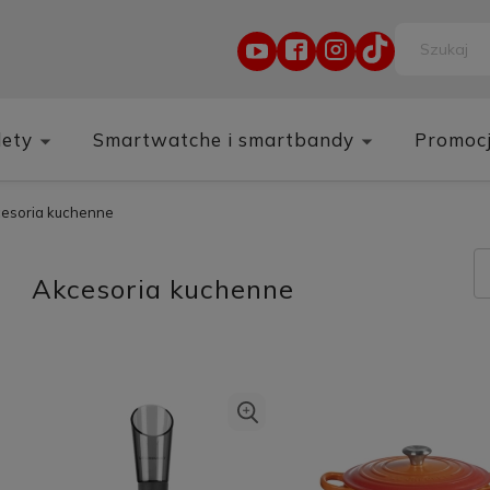
lety
Smartwatche i smartbandy
Promoc
esoria kuchenne
Akcesoria kuchenne