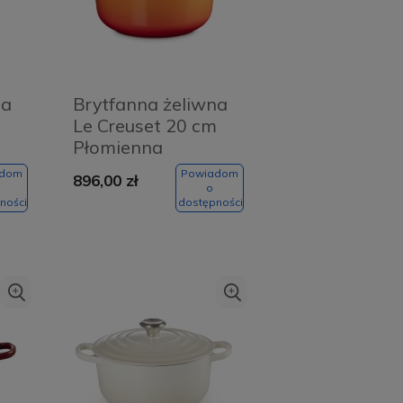
na
Brytfanna żeliwna
m
Le Creuset 20 cm
Płomienna
czerwień - Flaming
adom
Powiadom
896,00 zł
red
o
ności
dostępności