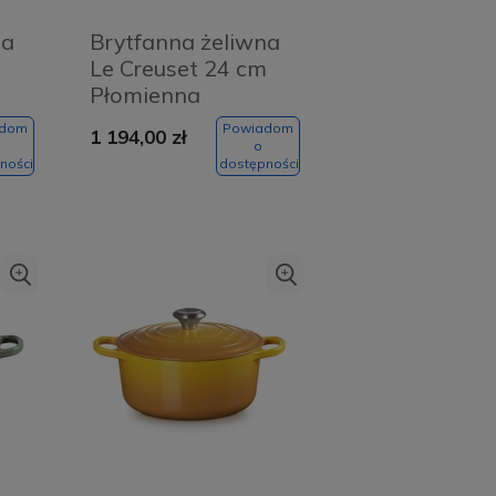
na
Brytfanna żeliwna
m
Le Creuset 24 cm
Płomienna
czerwień - Flaming
adom
Powiadom
1 194,00 zł
red
o
ności
dostępności