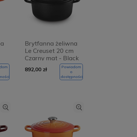
na
Brytfanna żeliwna
m
Le Creuset 20 cm
Czarny mat - Black
ng
matte
adom
Powiadom
892,00 zł
o
ności
dostępności