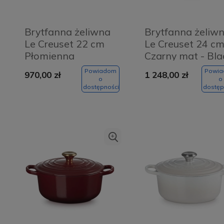
Brytfanna żeliwna
Brytfanna żeliw
Le Creuset 22 cm
Le Creuset 24 c
Płomienna
Czarny mat - Bla
czerwień - Flaming
matte
Powiadom
Powi
970,00 zł
1 248,00 zł
red
o
o
dostępności
dostęp