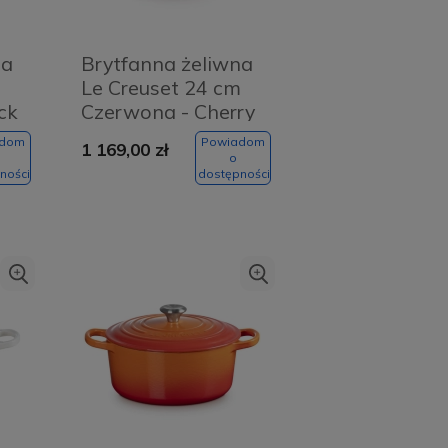
na
Brytfanna żeliwna
m
Le Creuset 24 cm
ck
Czerwona - Cherry
red
adom
Powiadom
1 169,00 zł
o
ności
dostępności