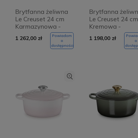
Brytfanna żeliwna
Brytfanna żeliw
Le Creuset 24 cm
Le Creuset 24 c
Karmazynowa -
Kremowa -
Garnet
Meringue creme
Powiadom
Powi
1 262,00 zł
1 198,00 zł
o
o
dostępności
dostęp