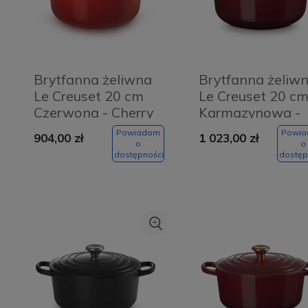
Brytfanna żeliwna
Brytfanna żeliw
Le Creuset 20 cm
Le Creuset 20 c
Czerwona - Cherry
Karmazynowa -
red
Garnet
Powiadom
Powi
904,00 zł
1 023,00 zł
o
o
dostępności
dostęp