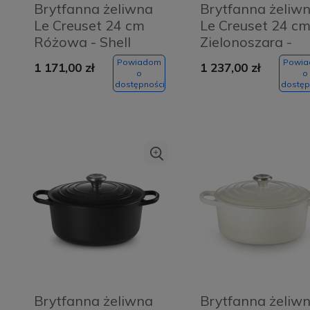
Brytfanna żeliwna
Brytfanna żeliw
Le Creuset 24 cm
Le Creuset 24 c
Różowa - Shell
Zielonoszara -
pink
Thyme
Powiadom
Powi
1 171,00 zł
1 237,00 zł
o
o
dostępności
dostęp
Brytfanna żeliwna
Brytfanna żeliw