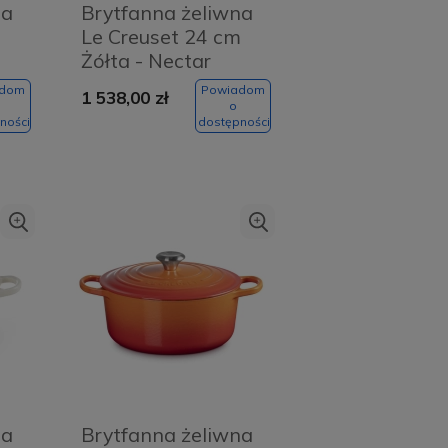
na
Brytfanna żeliwna
m
Le Creuset 24 cm
Żółta - Nectar
yellow
adom
Powiadom
1 538,00 zł
o
ności
dostępności
na
Brytfanna żeliwna