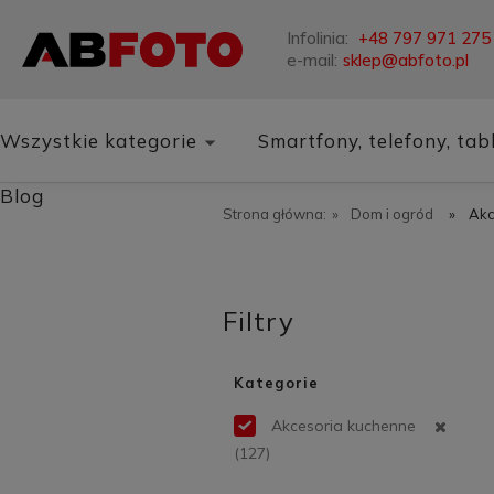
Infolinia:
+48 797 971 275
e-mail:
sklep@abfoto.pl
Wszystkie kategorie
Smartfony, telefony, tab
Blog
Strona główna:
»
Dom i ogród
»
Akc
Filtry
Kategorie
Akcesoria kuchenne
(127)