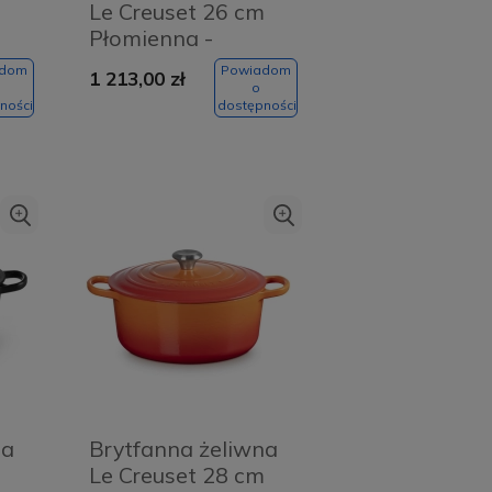
m
Le Creuset 26 cm
Płomienna -
Flaming red
adom
Powiadom
1 213,00 zł
o
ności
dostępności
na
Brytfanna żeliwna
m
Le Creuset 28 cm
Szczoteczka soniczna