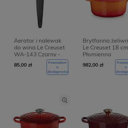
Aerator i nalewak
Brytfanna żeliw
do wina Le Creuset
Le Creuset 18 c
WA-143 Czarny -
Płomienna
Black
czerwień - Flami
Powiadom
Powi
85,00 zł
982,00 zł
red
o
o
dostępności
dostęp