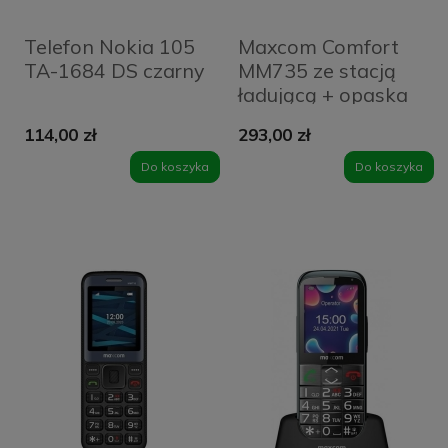
Telefon Nokia 105
Maxcom Comfort
TA-1684 DS czarny
MM735 ze stacją
ładującą + opaska
SOS czarny/black
114,00 zł
293,00 zł
Do koszyka
Do koszyka