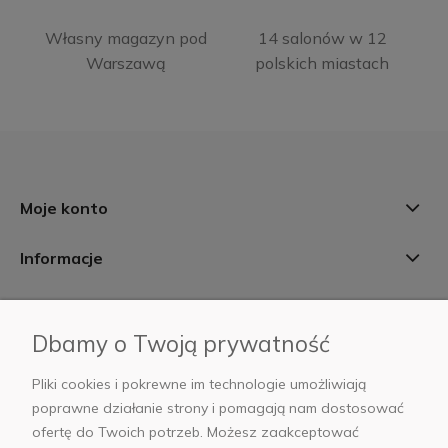
Własny magazyn pod
14 salonów w 12
Warszawą
polskich miastach
Moje konto
Informacje
Płatności i dostawa
Dbamy o Twoją prywatność
AB Foto
Pliki cookies i pokrewne im technologie umożliwiają
poprawne działanie strony i pomagają nam dostosować
ofertę do Twoich potrzeb. Możesz zaakceptować