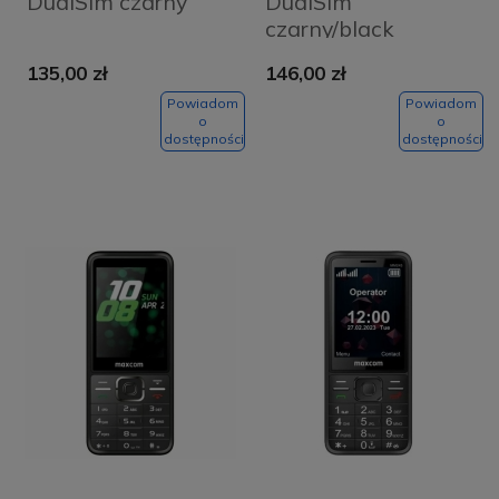
DualSim czarny
DualSim
czarny/black
135,00 zł
146,00 zł
Powiadom
Powiadom
o
o
dostępności
dostępności