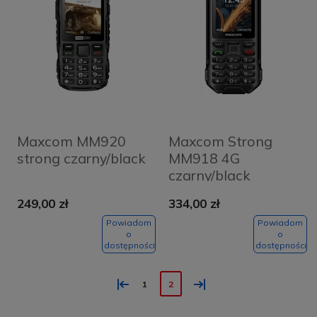
Maxcom MM920
Maxcom Strong
strong czarny/black
MM918 4G
czarny/black
249,00 zł
334,00 zł
Powiadom
Powiadom
o
o
dostępności
dostępności
«
»
1
2