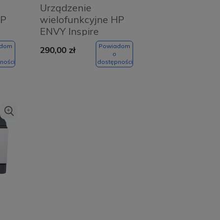
Urządzenie
HP
wielofunkcyjne HP
ENVY Inspire
7920e [outlet]
adom
Powiadom
290,00 zł
o
ności
dostępności