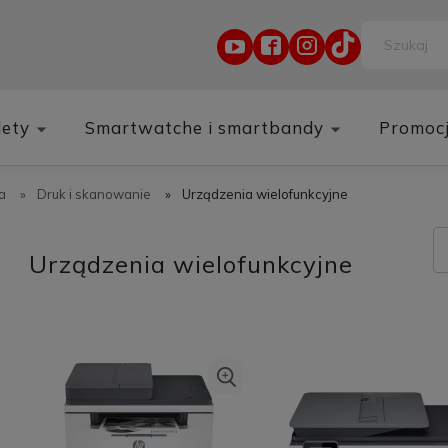
lety
Smartwatche i smartbandy
Promoc
a
»
Druk i skanowanie
»
Urządzenia wielofunkcyjne
Urządzenia wielofunkcyjne