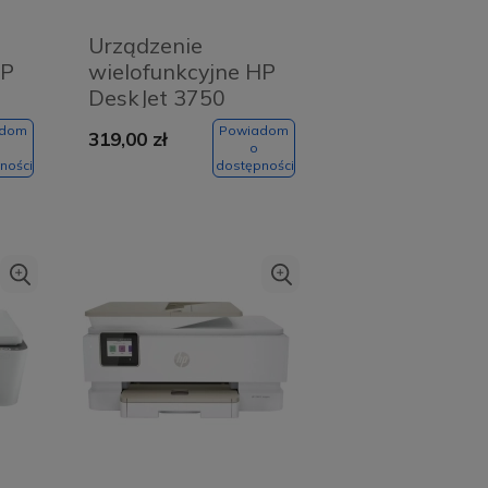
Urządzenie
HP
wielofunkcyjne HP
DeskJet 3750
nk
adom
Powiadom
319,00 zł
o
ności
dostępności