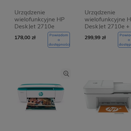
Urządzenie
Urządzenie
wielofunkcyjne HP
wielofunkcyjne 
DeskJet 2710e
DeskJet 2710e +
Prepaid Instant I
Powiadom
Powi
178,00 zł
299,99 zł
2 miesiące
o
o
dostępności
dostęp