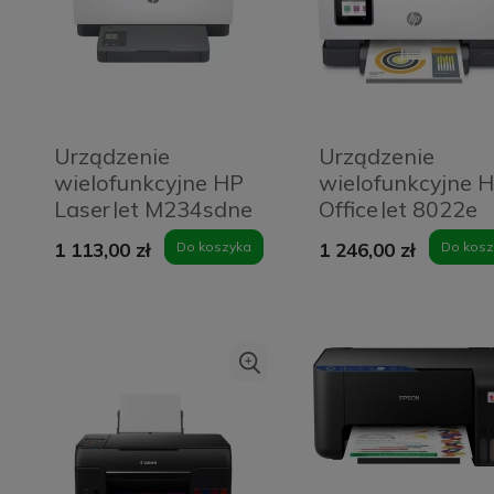
Urządzenie
Urządzenie
wielofunkcyjne HP
wielofunkcyjne 
LaserJet M234sdne
OfficeJet 8022e
1 113,00 zł
Do koszyka
1 246,00 zł
Do kosz