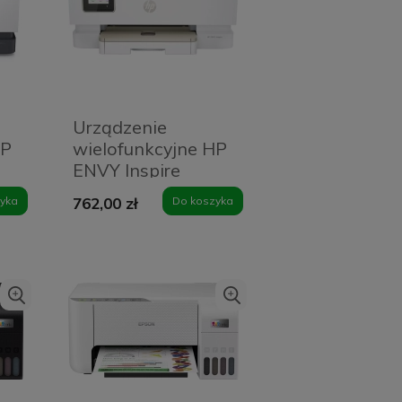
Urządzenie
HP
wielofunkcyjne HP
ENVY Inspire
7920e
yka
762,00 zł
Do koszyka