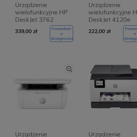
Urządzenie
Urządzenie
wielofunkcyjne HP
wielofunkcyjne 
DeskJet 3762
DeskJet 4120e
(26Q90B)
Powiadom
Powi
339,00 zł
222,00 zł
o
o
dostępności
dostęp
Urządzenie
Urządzenie