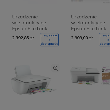
Urządzenie
Urządzenie
wielofunkcyjne
wielofunkcyjne
Epson EcoTank
Epson EcoTank
L8160
L8180
Powiadom
Powi
2 392,85 zł
2 909,00 zł
o
o
dostępności
dostęp