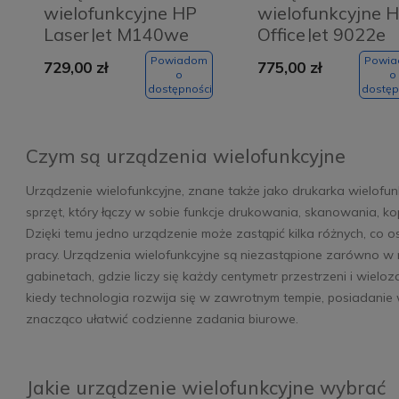
wielofunkcyjne HP
wielofunkcyjne 
LaserJet M140we
OfficeJet 9022e
Powiadom
Powi
729,00 zł
775,00 zł
o
o
dostępności
dostęp
Czym są urządzenia wielofunkcyjne
Urządzenie wielofunkcyjne, znane także jako drukarka wielofun
sprzęt, który łączy w sobie funkcje drukowania, skanowania, k
Dzięki temu jedno urządzenie może zastąpić kilka różnych, co 
pracy. Urządzenia wielofunkcyjne są niezastąpione zarówno w 
gabinetach, gdzie liczy się każdy centymetr przestrzeni i wiel
kiedy technologia rozwija się w zawrotnym tempie, posiadani
znacząco ułatwić codzienne zadania biurowe.
Jakie urządzenie wielofunkcyjne wybrać