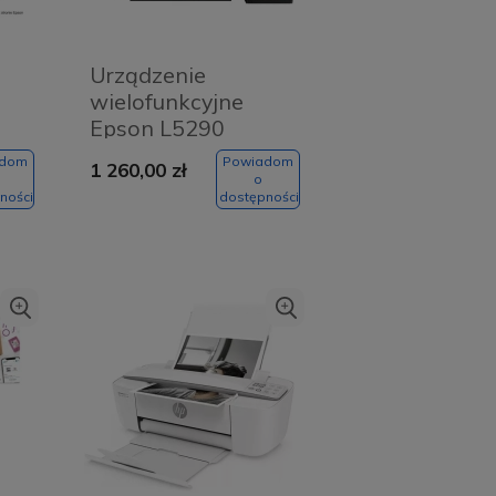
Urządzenie
wielofunkcyjne
Epson L5290
(C11CJ65403)
adom
Powiadom
1 260,00 zł
o
ności
dostępności