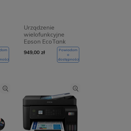
Urządzenie
wielofunkcyjne
Epson EcoTank
L3256
adom
Powiadom
949,00 zł
o
ności
dostępności