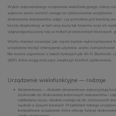
Wybór odpowiedniego urządzenia wielofunkcyjnego zależy od 
wyborze warto zwrócić uwagę na zastosowanie urządzenia – 
drukowania dokumentów, zdjęć, czy potrzebne jest bardziej ws
koszty eksploatacji, w tym ceny tuszy lub tonerów oraz ich wyd
odgrywają kluczową rolę w małych przestrzeniach biurowych, g
Warto również rozważyć, jak często będzie wykorzystywana fun
urządzenie ma być intensywnie używane, warto zainwestować w
Nie można zapominać o takich funkcjach jak Wi-Fi, Bluetooth,
(ADF), które mogą znacząco zwiększyć komfort użytkowania.
Urządzenie wielofunkcyjne — rodzaje
Atramentowa — drukarki atramentowe wykorzystują tusz w
doskonałe do drukowania kolorowych dokumentów i zdjęć 
nakładaniu tuszu, idealnie nadają się do zastosowań do
wydruki o żywych barwach. Przykładem takiego urządzen
kompaktowe urządzenie, które oferuje funkcje drukowani
użytku domowego.