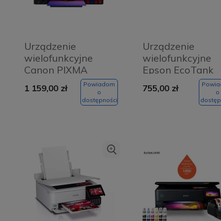
Urządzenie
Urządzenie
wielofunkcyjne
wielofunkcyjne
Canon PIXMA
Epson EcoTank
G640 MEGATANK
L3251
Powiadom
Powi
1 159,00 zł
755,00 zł
o
o
dostępności
dostęp