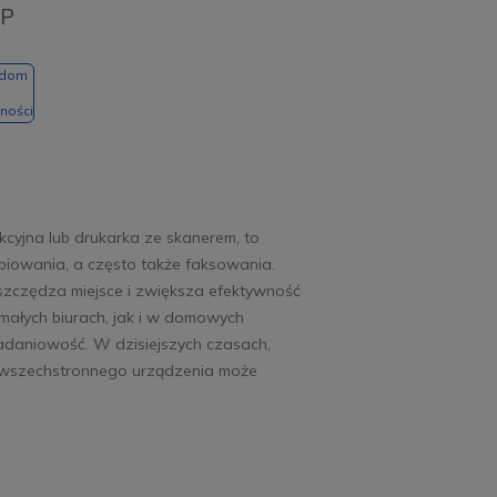
HP
adom
ności
kcyjna lub drukarka ze skanerem, to
opiowania, a często także faksowania.
oszczędza miejsce i zwiększa efektywność
małych biurach, jak i w domowych
ozadaniowość. W dzisiejszych czasach,
e wszechstronnego urządzenia może