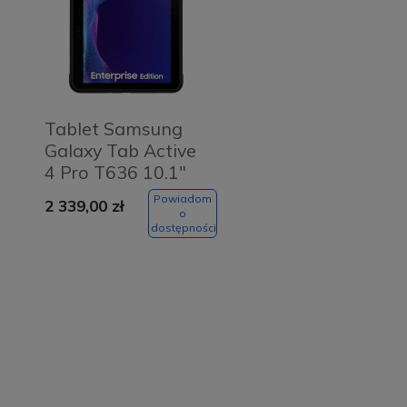
Tablet Samsung
Galaxy Tab Active
4 Pro T636 10.1"
6/128 GB 5G
Powiadom
2 339,00 zł
Enterprise Edition
o
dostępności
Czarny - Black