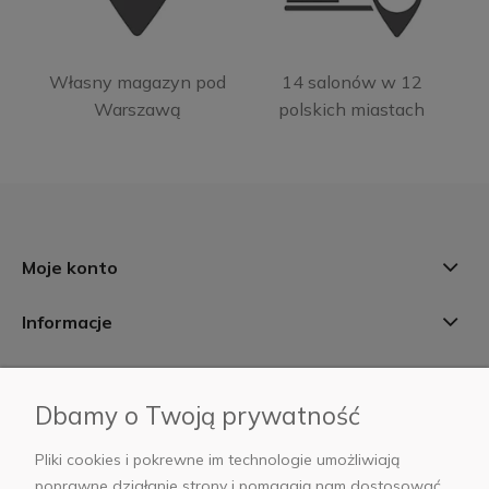
Własny magazyn pod
14 salonów w 12
Warszawą
polskich miastach
Moje konto
Informacje
Płatności i dostawa
Dbamy o Twoją prywatność
AB Foto
Pliki cookies i pokrewne im technologie umożliwiają
poprawne działanie strony i pomagają nam dostosować