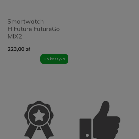
Smartwatch
HiFuture FutureGo
MIX2
Pomarańczowy -
223,00 zł
Orange
Do koszyka