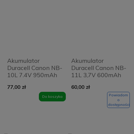
Akumulator
Akumulator
Duracell Canon NB-
Duracell Canon NB-
10L 7.4V 950mAh
11L 3,7V 600mAh
77,00 zł
60,00 zł
Powiadom
Do koszyka
o
dostępności