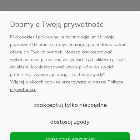
Płatności i dostawa
Dbamy o Twoją prywatność
AB Foto
Pliki cookies i pokrewne im technologie umożliwiają
poprawne działanie strony i pomagają nam dostosować
ofertę do Twoich potrzeb. Możesz zaakceptować
wykorzystanie przez nas wszystkich tych plików i przejść
sklep@abfoto.pl
do sklepu lub dostosować użycie plików do swoich
preferencji, wybierając opcję "Dostosuj zgody".
+48 797 971 275
Więcej o plikach cookies przeczytasz w naszej Polityce
prywatności.
zaakceptuj tylko niezbędne
© 2025 Wszelkie prawa zastrzeżone. Serwis własnością:
AB FOTO
dostosuj zgody
Sp. z o.o.
Siedziba: 02-486 WARSZAWA, Al. Jerozolimskie 176, NIP
zaakceptuj wszystkie