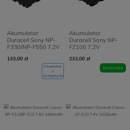
Akumulator
Akumulator
Duracell Sony NP-
Duracell Sony NP-
F330/NP-F550 7.2V
FZ100 7.2V
2600mAh
2040mAh
133,00 zł
232,00 zł
Powiadom
Do koszyka
o
dostępności