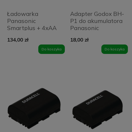
Ładowarka
Adapter Godox BH-
Panasonic
P1 do akumulatora
Smartplus + 4xAA
Panasonic
Enloop Pro
134,00 zł
18,00 zł
2500mAh
Do koszyka
Do koszyka