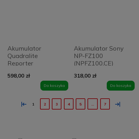
Akumulator
Akumulator Sony
Quadralite
NP-FZ100
Reporter
(NPFZ100.CE)
PowerPack 45
598,00 zł
318,00 zł
Do koszyka
Do koszyka
«
»
1
2
3
4
5
...
7